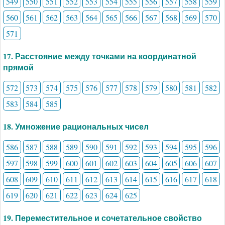
549
550
551
552
553
554
555
556
557
558
559
560
561
562
563
564
565
566
567
568
569
570
571
17. Расстояние между точками на координатной
прямой
572
573
574
575
576
577
578
579
580
581
582
583
584
585
18. Умножение рациональных чисел
586
587
588
589
590
591
592
593
594
595
596
597
598
599
600
601
602
603
604
605
606
607
608
609
610
611
612
613
614
615
616
617
618
619
620
621
622
623
624
625
19. Переместительное и сочетательное свойство