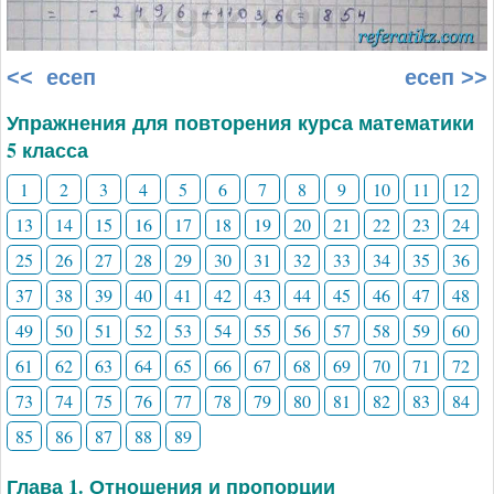
<< есеп
есеп >>
Упражнения для повторения курса математики
5 класса
1
2
3
4
5
6
7
8
9
10
11
12
13
14
15
16
17
18
19
20
21
22
23
24
25
26
27
28
29
30
31
32
33
34
35
36
37
38
39
40
41
42
43
44
45
46
47
48
49
50
51
52
53
54
55
56
57
58
59
60
61
62
63
64
65
66
67
68
69
70
71
72
73
74
75
76
77
78
79
80
81
82
83
84
85
86
87
88
89
Глава 1. Отношения и пропорции