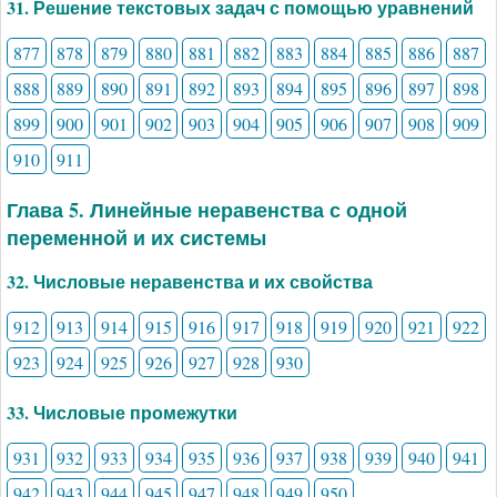
31. Решение текстовых задач с помощью уравнений
877
878
879
880
881
882
883
884
885
886
887
888
889
890
891
892
893
894
895
896
897
898
899
900
901
902
903
904
905
906
907
908
909
910
911
Глава 5. Линейные неравенства с одной
переменной и их системы
32. Числовые неравенства и их свойства
912
913
914
915
916
917
918
919
920
921
922
923
924
925
926
927
928
930
33. Числовые промежутки
931
932
933
934
935
936
937
938
939
940
941
942
943
944
945
947
948
949
950