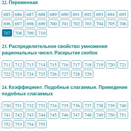
22. Переменная
685
686
687
688
689
690
691
692
693
694
695
696
697
698
699
700
701
702
703
704
705
706
707
708
709
710
23. Распределительное свойство умножения
рациональных чисел. Раскрытие скобок
711
712
713
714
715
716
717
718
719
720
721
722
723
724
725
726
727
728
729
24. Коэффициент. Подобные слагаемые. Приведение
подобных слагаемых
730
731
732
733
734
735
736
737
738
739
740
741
742
743
744
745
746
747
748
749
750
751
752
753
754
755