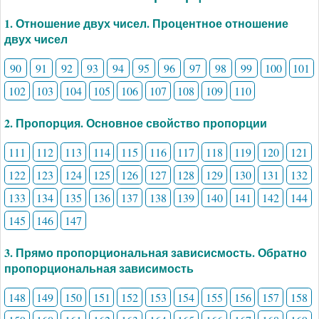
1. Отношение двух чисел. Процентное отношение
двух чисел
90
91
92
93
94
95
96
97
98
99
100
101
102
103
104
105
106
107
108
109
110
2. Пропорция. Основное свойство пропорции
111
112
113
114
115
116
117
118
119
120
121
122
123
124
125
126
127
128
129
130
131
132
133
134
135
136
137
138
139
140
141
142
144
145
146
147
3. Прямо пропорциональная зависисмость. Обратно
пропорциональная зависимость
148
149
150
151
152
153
154
155
156
157
158