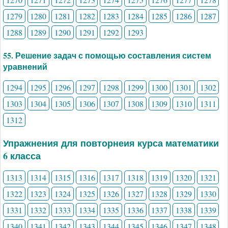
1279
1280
1281
1282
1283
1284
1285
1286
1287
1288
1289
1290
1291
1292
1293
55. Решение задач с помощью составления систем
уравнений
1294
1295
1296
1297
1298
1299
1300
1301
1302
1303
1304
1305
1306
1307
1308
1309
1310
1311
1312
Упражнения для повторнеия курса математики
6 класса
1313
1314
1315
1316
1317
1318
1319
1320
1321
1322
1323
1324
1325
1326
1327
1328
1329
1330
1331
1332
1333
1334
1335
1336
1337
1338
1339
1340
1341
1342
1343
1344
1345
1346
1347
1348