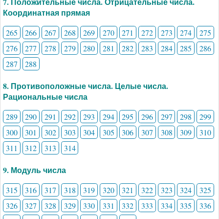
7. Положительные числа. Отрицательные числа.
Координатная прямая
265
266
267
268
269
270
271
272
273
274
275
276
277
278
279
280
281
282
283
284
285
286
287
288
8. Противоположные числа. Целые числа.
Рациональные числа
289
290
291
292
293
294
295
296
297
298
299
300
301
302
303
304
305
306
307
308
309
310
311
312
313
314
9. Модуль числа
315
316
317
318
319
320
321
322
323
324
325
326
327
328
329
330
331
332
333
334
335
336