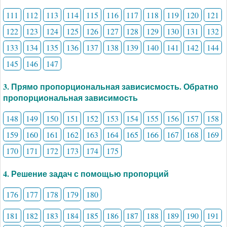
111
112
113
114
115
116
117
118
119
120
121
122
123
124
125
126
127
128
129
130
131
132
133
134
135
136
137
138
139
140
141
142
144
145
146
147
3. Прямо пропорциональная зависисмость. Обратно
пропорциональная зависимость
148
149
150
151
152
153
154
155
156
157
158
159
160
161
162
163
164
165
166
167
168
169
170
171
172
173
174
175
4. Решение задач с помощью пропорций
176
177
178
179
180
181
182
183
184
185
186
187
188
189
190
191