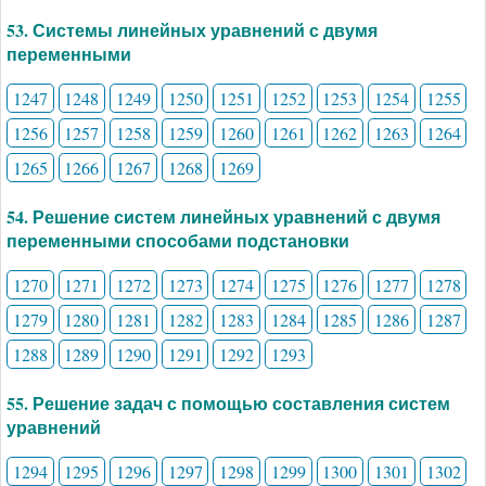
53. Системы линейных уравнений с двумя
переменными
1247
1248
1249
1250
1251
1252
1253
1254
1255
1256
1257
1258
1259
1260
1261
1262
1263
1264
1265
1266
1267
1268
1269
54. Решение систем линейных уравнений с двумя
переменными способами подстановки
1270
1271
1272
1273
1274
1275
1276
1277
1278
1279
1280
1281
1282
1283
1284
1285
1286
1287
1288
1289
1290
1291
1292
1293
55. Решение задач с помощью составления систем
уравнений
1294
1295
1296
1297
1298
1299
1300
1301
1302