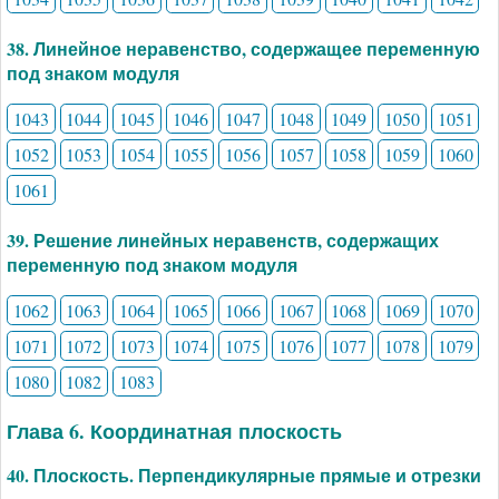
38. Линейное неравенство, содержащее переменную
под знаком модуля
1043
1044
1045
1046
1047
1048
1049
1050
1051
1052
1053
1054
1055
1056
1057
1058
1059
1060
1061
39. Решение линейных неравенств, содержащих
переменную под знаком модуля
1062
1063
1064
1065
1066
1067
1068
1069
1070
1071
1072
1073
1074
1075
1076
1077
1078
1079
1080
1082
1083
Глава 6. Координатная плоскость
40. Плоскость. Перпендикулярные прямые и отрезки