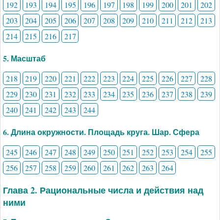
192
193
194
195
196
197
198
199
200
201
202
203
204
205
206
207
208
209
210
211
212
213
214
215
216
217
5. Масштаб
218
219
220
221
222
223
224
225
226
227
228
229
230
231
232
233
234
235
236
237
238
239
240
241
242
243
244
6. Длина окружности. Площадь круга. Шар. Сфера
245
246
247
248
249
250
251
252
253
254
255
256
257
258
259
260
261
262
263
264
Глава 2. Рациональные числа и действия над
ними