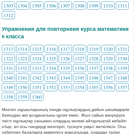
1303
1304
1305
1306
1307
1308
1309
1310
1311
1312
Упражнения для повторнеия курса математики
6 класса
1313
1314
1315
1316
1317
1318
1319
1320
1321
1322
1323
1324
1325
1326
1327
1328
1329
1330
1331
1332
1333
1334
1335
1336
1337
1338
1339
1340
1341
1342
1343
1344
1345
1346
1347
1348
1349
1350
1351
1352
1353
1354
1355
1356
1357
1358
1359
1360
Мектеп оқушыларының пәндік оқулықтардың дайын шешімдерім
баяғыдан жиі қолданатыны құпия емес. Жыл сайын меңгеруге
тиісті оқулықтар санымен олардың көлемі айтарлықтай көбейіп
отыр, ал осы пәндерді менгеріп, түсінуге уақыт жеткіліксіз. Осы
себеппен балаларға көмектесу мақсатында, олардан талап