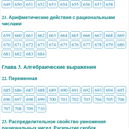
649
650
651
652
653
654
655
656
657
658
21. Арифметические действия с рациональными
числами
659
660
661
662
663
664
665
666
667
668
669
670
671
672
673
674
675
676
677
678
679
680
681
682
683
684
Глава 3. Алгебраические выражения
22. Переменная
685
686
687
688
689
690
691
692
693
694
695
696
697
698
699
700
701
702
703
704
705
706
707
708
709
710
23. Распределительное свойство умножения
рациональных чисел. Раскрытие скобок