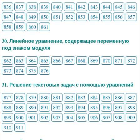
836
837
838
839
840
841
842
843
844
845
846
847
848
849
850
851
852
853
854
855
856
857
858
859
860
861
30. Линейное уравнение, содержащее переменную
под знаком модуля
862
863
864
865
866
867
868
869
870
871
872
873
874
875
876
31. Решение текстовых задач с помощью уравнений
877
878
879
880
881
882
883
884
885
886
887
888
889
890
891
892
893
894
895
896
897
898
899
900
901
902
903
904
905
906
907
908
909
910
911