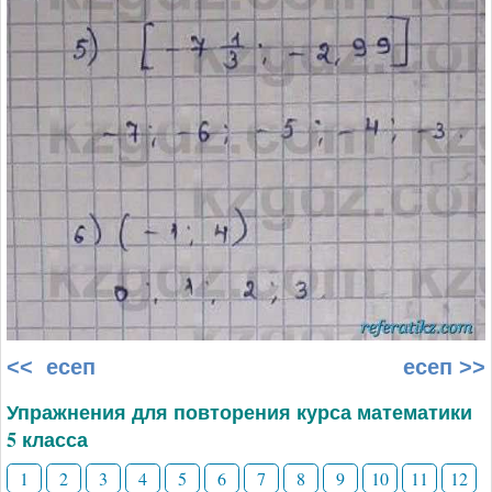
<< есеп
есеп >>
Упражнения для повторения курса математики
5 класса
1
2
3
4
5
6
7
8
9
10
11
12