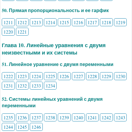
50. Прямая пропорциональность и ее гарфик
1211
1212
1213
1214
1215
1216
1217
1218
1219
1220
1221
Глава 10. Линейные уравнения с двумя
неизвестными и их системы
51. Линейное уравнение с двумя переменными
1222
1223
1224
1225
1226
1227
1228
1229
1230
1231
1232
1233
1234
52. Системы линейных уравнений с двумя
переменными
1235
1236
1237
1238
1239
1240
1241
1242
1243
1244
1245
1246