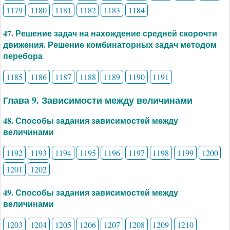
1179
1180
1181
1182
1183
1184
47. Решение задач на нахождение средней скорочти
движения. Решение комбинаторных задач методом
перебора
1185
1186
1187
1188
1189
1190
1191
Глава 9. Зависимости между величинами
48. Способы задания зависимостей между
величинами
1192
1193
1194
1195
1196
1197
1198
1199
1200
1201
1202
49. Способы задания зависимостей между
величинами
1203
1204
1205
1206
1207
1208
1209
1210