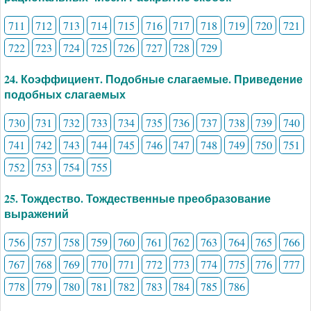
711
712
713
714
715
716
717
718
719
720
721
722
723
724
725
726
727
728
729
24. Коэффициент. Подобные слагаемые. Приведение
подобных слагаемых
730
731
732
733
734
735
736
737
738
739
740
741
742
743
744
745
746
747
748
749
750
751
752
753
754
755
25. Тождество. Тождественные преобразование
выражений
756
757
758
759
760
761
762
763
764
765
766
767
768
769
770
771
772
773
774
775
776
777
778
779
780
781
782
783
784
785
786