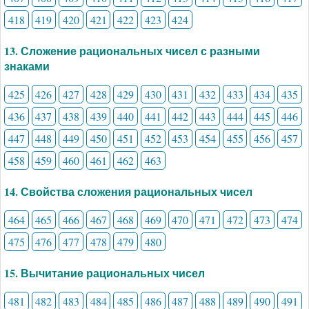
418
419
420
421
422
423
424
13. Сложение рациональных чисел с разными
знаками
425
426
427
428
429
430
431
432
433
434
435
436
437
438
439
440
441
442
443
444
445
446
447
448
449
450
451
452
453
454
455
456
457
458
459
460
461
462
463
14. Свойства сложения рациональных чисел
464
465
466
467
468
469
470
471
472
473
474
475
476
477
478
479
480
15. Вычитание рациональных чисел
481
482
483
484
485
486
487
488
489
490
491