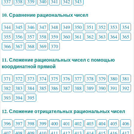
337
338
339
340
341
342
343
10. Сравнение рациональных чисел
344
345
346
347
348
349
350
351
352
353
354
355
356
357
358
359
360
361
362
363
364
365
366
367
368
369
370
11. Сложение рациональных чисел с помощью
координатной прямой
371
372
373
374
375
376
377
378
379
380
381
382
383
384
385
386
387
388
389
390
391
392
393
394
395
12. Сложение отрицательных рациональных чисел
396
397
398
399
400
401
402
403
404
405
406
407
408
409
410
411
412
413
414
415
416
417