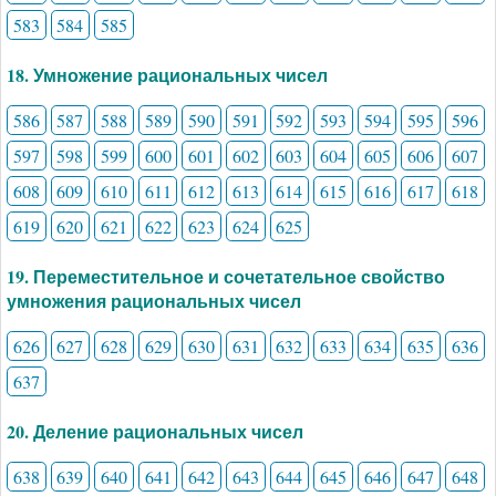
583
584
585
18. Умножение рациональных чисел
586
587
588
589
590
591
592
593
594
595
596
597
598
599
600
601
602
603
604
605
606
607
608
609
610
611
612
613
614
615
616
617
618
619
620
621
622
623
624
625
19. Переместительное и сочетательное свойство
умножения рациональных чисел
626
627
628
629
630
631
632
633
634
635
636
637
20. Деление рациональных чисел
638
639
640
641
642
643
644
645
646
647
648