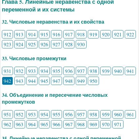
Глава 5. Линейные неравенства с одной
переменной и их системы
32. Числовые неравенства и их свойства
912
913
914
915
916
917
918
919
920
921
922
923
924
925
926
927
928
930
33. Числовые промежутки
931
932
933
934
935
936
937
938
939
940
941
942
943
944
945
947
948
949
950
34. Объединение и пересечение числовых
промежутков
951
952
953
954
955
956
957
958
959
960
961
962
963
964
965
966
967
968
969
970
971
35. Линейные неравенства с одной переменной