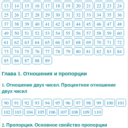
13
14
15
16
17
18
19
20
21
22
23
24
25
26
27
28
29
30
31
32
33
34
35
36
37
38
39
40
41
42
43
44
45
46
47
48
49
50
51
52
53
54
55
56
57
58
59
60
61
62
63
64
65
66
67
68
69
70
71
72
73
74
75
76
77
78
79
80
81
82
83
84
85
86
87
88
89
Глава 1. Отношения и пропорции
1. Отношение двух чисел. Процентное отношение
двух чисел
90
91
92
93
94
95
96
97
98
99
100
101
102
103
104
105
106
107
108
109
110
2. Пропорция. Основное свойство пропорции