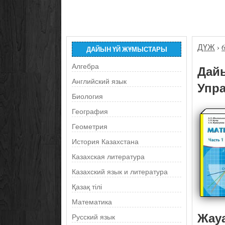
ДҮЖ
›
ДАЙЫН ҮЙ ЖҰМЫСТАРЫ
Алгебра
Дайы
Английский язык
Упра
Биология
География
Геометрия
История Казахстана
Казахская литература
Казахский язык и литература
Қазақ тілі
Математика
Жау
Русский язык