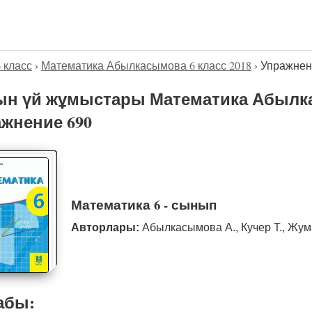
6 класс
›
Математика Абылкасымова 6 класс 2018
›
Упражнен
н үй жұмыстары Математика Абылка
жнение 690
Математика 6 - сынып
Авторлары:
Абылкасымова А., Кучер Т., Жум
абы: