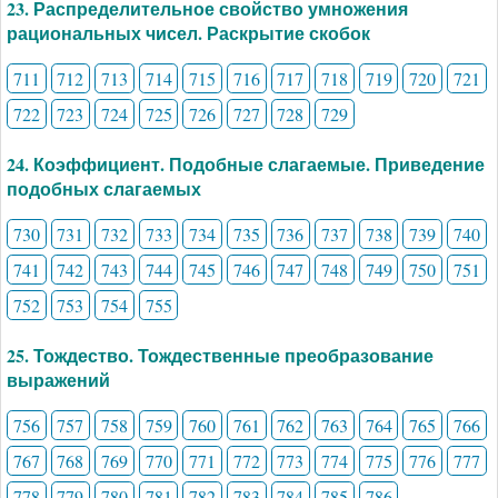
23. Распределительное свойство умножения
рациональных чисел. Раскрытие скобок
711
712
713
714
715
716
717
718
719
720
721
722
723
724
725
726
727
728
729
24. Коэффициент. Подобные слагаемые. Приведение
подобных слагаемых
730
731
732
733
734
735
736
737
738
739
740
741
742
743
744
745
746
747
748
749
750
751
752
753
754
755
25. Тождество. Тождественные преобразование
выражений
756
757
758
759
760
761
762
763
764
765
766
767
768
769
770
771
772
773
774
775
776
777
778
779
780
781
782
783
784
785
786