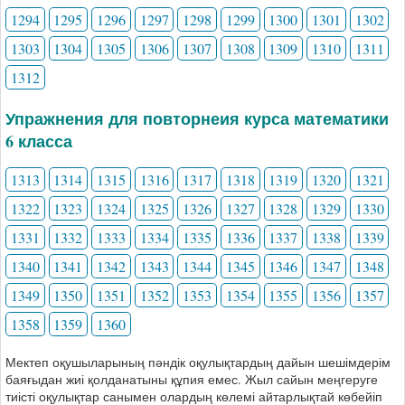
1294
1295
1296
1297
1298
1299
1300
1301
1302
1303
1304
1305
1306
1307
1308
1309
1310
1311
1312
Упражнения для повторнеия курса математики
6 класса
1313
1314
1315
1316
1317
1318
1319
1320
1321
1322
1323
1324
1325
1326
1327
1328
1329
1330
1331
1332
1333
1334
1335
1336
1337
1338
1339
1340
1341
1342
1343
1344
1345
1346
1347
1348
1349
1350
1351
1352
1353
1354
1355
1356
1357
1358
1359
1360
Мектеп оқушыларының пәндік оқулықтардың дайын шешімдерім
баяғыдан жиі қолданатыны құпия емес. Жыл сайын меңгеруге
тиісті оқулықтар санымен олардың көлемі айтарлықтай көбейіп