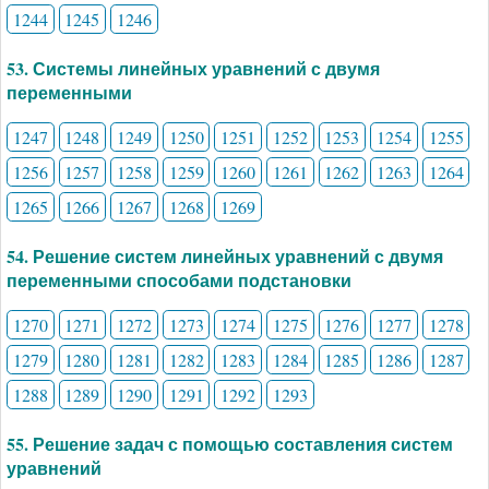
1244
1245
1246
53. Системы линейных уравнений с двумя
переменными
1247
1248
1249
1250
1251
1252
1253
1254
1255
1256
1257
1258
1259
1260
1261
1262
1263
1264
1265
1266
1267
1268
1269
54. Решение систем линейных уравнений с двумя
переменными способами подстановки
1270
1271
1272
1273
1274
1275
1276
1277
1278
1279
1280
1281
1282
1283
1284
1285
1286
1287
1288
1289
1290
1291
1292
1293
55. Решение задач с помощью составления систем
уравнений