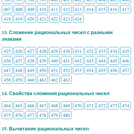
407
408
409
410
411
412
413
414
415
416
417
418
419
420
421
422
423
424
13. Сложение рациональных чисел с разными
знаками
425
426
427
428
429
430
431
432
433
434
435
436
437
438
439
440
441
442
443
444
445
446
447
448
449
450
451
452
453
454
455
456
457
458
459
460
461
462
463
14. Свойства сложения рациональных чисел
464
465
466
467
468
469
470
471
472
473
474
475
476
477
478
479
480
15. Вычитание рациональных чисел