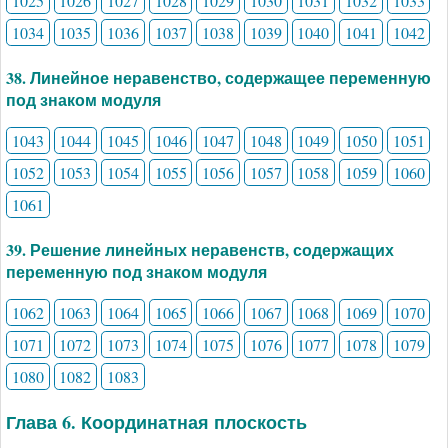
1025
1026
1027
1028
1029
1030
1031
1032
1033
1034
1035
1036
1037
1038
1039
1040
1041
1042
38. Линейное неравенство, содержащее переменную
под знаком модуля
1043
1044
1045
1046
1047
1048
1049
1050
1051
1052
1053
1054
1055
1056
1057
1058
1059
1060
1061
39. Решение линейных неравенств, содержащих
переменную под знаком модуля
1062
1063
1064
1065
1066
1067
1068
1069
1070
1071
1072
1073
1074
1075
1076
1077
1078
1079
1080
1082
1083
Глава 6. Координатная плоскость