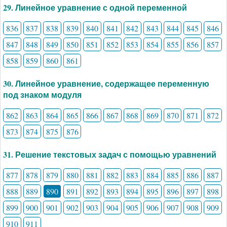
29. Линейное уравнение с одной переменной
836
837
838
839
840
841
842
843
844
845
846
847
848
849
850
851
852
853
854
855
856
857
858
859
860
861
30. Линейное уравнение, содержащее переменную
под знаком модуля
862
863
864
865
866
867
868
869
870
871
872
873
874
875
876
31. Решение текстовых задач с помощью уравнений
877
878
879
880
881
882
883
884
885
886
887
888
889
890
891
892
893
894
895
896
897
898
899
900
901
902
903
904
905
906
907
908
909
910
911