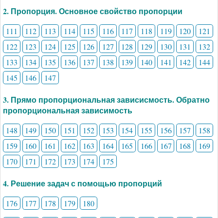
2. Пропорция. Основное свойство пропорции
111
112
113
114
115
116
117
118
119
120
121
122
123
124
125
126
127
128
129
130
131
132
133
134
135
136
137
138
139
140
141
142
144
145
146
147
3. Прямо пропорциональная зависисмость. Обратно
пропорциональная зависимость
148
149
150
151
152
153
154
155
156
157
158
159
160
161
162
163
164
165
166
167
168
169
170
171
172
173
174
175
4. Решение задач с помощью пропорций
176
177
178
179
180