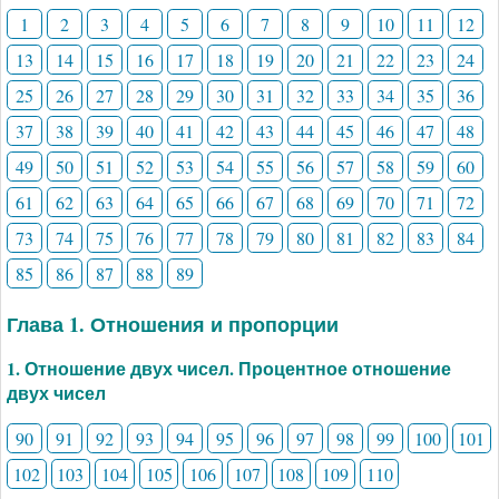
1
2
3
4
5
6
7
8
9
10
11
12
13
14
15
16
17
18
19
20
21
22
23
24
25
26
27
28
29
30
31
32
33
34
35
36
37
38
39
40
41
42
43
44
45
46
47
48
49
50
51
52
53
54
55
56
57
58
59
60
61
62
63
64
65
66
67
68
69
70
71
72
73
74
75
76
77
78
79
80
81
82
83
84
85
86
87
88
89
Глава 1. Отношения и пропорции
1. Отношение двух чисел. Процентное отношение
двух чисел
90
91
92
93
94
95
96
97
98
99
100
101
102
103
104
105
106
107
108
109
110