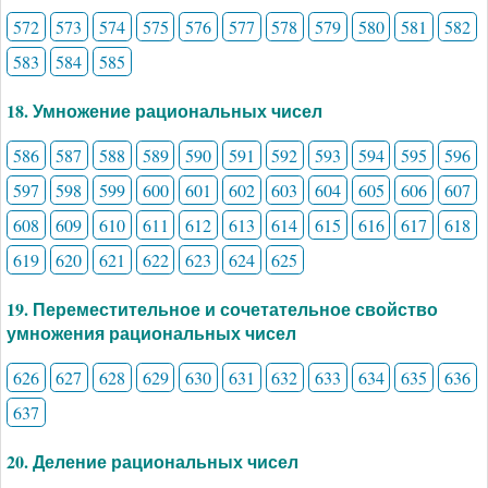
572
573
574
575
576
577
578
579
580
581
582
583
584
585
18. Умножение рациональных чисел
586
587
588
589
590
591
592
593
594
595
596
597
598
599
600
601
602
603
604
605
606
607
608
609
610
611
612
613
614
615
616
617
618
619
620
621
622
623
624
625
19. Переместительное и сочетательное свойство
умножения рациональных чисел
626
627
628
629
630
631
632
633
634
635
636
637
20. Деление рациональных чисел