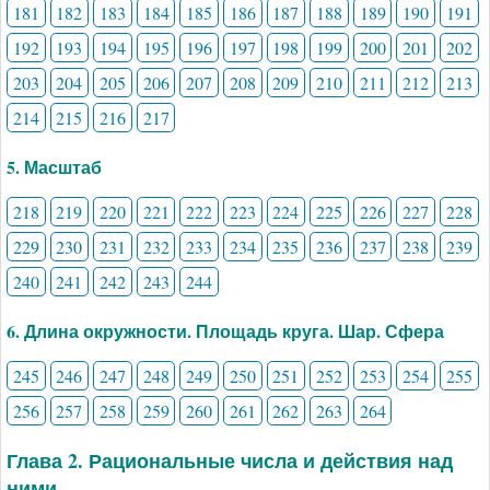
181
182
183
184
185
186
187
188
189
190
191
192
193
194
195
196
197
198
199
200
201
202
203
204
205
206
207
208
209
210
211
212
213
214
215
216
217
5. Масштаб
218
219
220
221
222
223
224
225
226
227
228
229
230
231
232
233
234
235
236
237
238
239
240
241
242
243
244
6. Длина окружности. Площадь круга. Шар. Сфера
245
246
247
248
249
250
251
252
253
254
255
256
257
258
259
260
261
262
263
264
Глава 2. Рациональные числа и действия над
ними