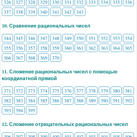
326
327
328
329
330
331
332
333
334
335
336
337
338
339
340
341
342
343
10. Сравнение рациональных чисел
344
345
346
347
348
349
350
351
352
353
354
355
356
357
358
359
360
361
362
363
364
365
366
367
368
369
370
11. Сложение рациональных чисел с помощью
координатной прямой
371
372
373
374
375
376
377
378
379
380
381
382
383
384
385
386
387
388
389
390
391
392
393
394
395
12. Сложение отрицательных рациональных чисел
396
397
398
399
400
401
402
403
404
405
406