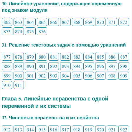
30. Линейное уравнение, содержащее переменную
под знаком модуля
862
863
864
865
866
867
868
869
870
871
872
873
874
875
876
31. Решение текстовых задач с помощью уравнений
877
878
879
880
881
882
883
884
885
886
887
888
889
890
891
892
893
894
895
896
897
898
899
900
901
902
903
904
905
906
907
908
909
910
911
Глава 5. Линейные неравенства с одной
переменной и их системы
32. Числовые неравенства и их свойства
912
913
914
915
916
917
918
919
920
921
922