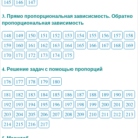
145
146
147
3. Прямо пропорциональная зависисмость. Обратно
пропорциональная зависимость
148
149
150
151
152
153
154
155
156
157
158
159
160
161
162
163
164
165
166
167
168
169
170
171
172
173
174
175
4. Решение задач с помощью пропорций
176
177
178
179
180
181
182
183
184
185
186
187
188
189
190
191
192
193
194
195
196
197
198
199
200
201
202
203
204
205
206
207
208
209
210
211
212
213
214
215
216
217
5. Масштаб