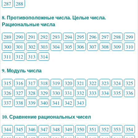
287
288
8. Противоположные числа. Целые числа.
Рациональные числа
289
290
291
292
293
294
295
296
297
298
299
300
301
302
303
304
305
306
307
308
309
310
311
312
313
314
9. Модуль числа
315
316
317
318
319
320
321
322
323
324
325
326
327
328
329
330
331
332
333
334
335
336
337
338
339
340
341
342
343
10. Сравнение рациональных чисел
344
345
346
347
348
349
350
351
352
353
354