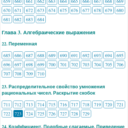
659
660
661
662
663
664
665
666
667
668
669
670
671
672
673
674
675
676
677
678
679
680
681
682
683
684
Глава 3. Алгебраические выражения
22. Переменная
685
686
687
688
689
690
691
692
693
694
695
696
697
698
699
700
701
702
703
704
705
706
707
708
709
710
23. Распределительное свойство умножения
рациональных чисел. Раскрытие скобок
711
712
713
714
715
716
717
718
719
720
721
722
723
724
725
726
727
728
729
24. Коэффициент. Подобные слагаемые. Приведение