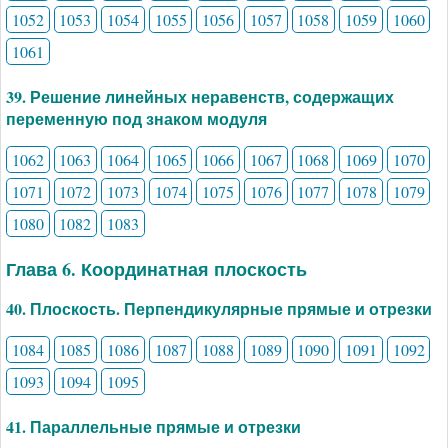
1052
1053
1054
1055
1056
1057
1058
1059
1060
1061
39. Решение линейных неравенств, содержащих
переменную под знаком модуля
1062
1063
1064
1065
1066
1067
1068
1069
1070
1071
1072
1073
1074
1075
1076
1077
1078
1079
1080
1082
1083
Глава 6. Координатная плоскость
40. Плоскость. Перпендикулярные прямые и отрезки
1084
1085
1086
1087
1088
1089
1090
1091
1092
1093
1094
1095
41. Параллельные прямые и отрезки