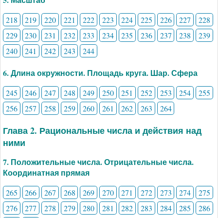
218
219
220
221
222
223
224
225
226
227
228
229
230
231
232
233
234
235
236
237
238
239
240
241
242
243
244
6. Длина окружности. Площадь круга. Шар. Сфера
245
246
247
248
249
250
251
252
253
254
255
256
257
258
259
260
261
262
263
264
Глава 2. Рациональные числа и действия над
ними
7. Положительные числа. Отрицательные числа.
Координатная прямая
265
266
267
268
269
270
271
272
273
274
275
276
277
278
279
280
281
282
283
284
285
286