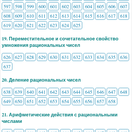
597
598
599
600
601
602
603
604
605
606
607
608
609
610
611
612
613
614
615
616
617
618
619
620
621
622
623
624
625
19. Переместительное и сочетательное свойство
умножения рациональных чисел
626
627
628
629
630
631
632
633
634
635
636
637
20. Деление рациональных чисел
638
639
640
641
642
643
644
645
646
647
648
649
650
651
652
653
654
655
656
657
658
21. Арифметические действия с рациональными
числами