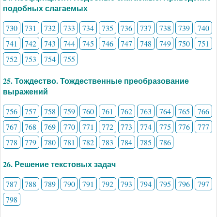
подобных слагаемых
730
731
732
733
734
735
736
737
738
739
740
741
742
743
744
745
746
747
748
749
750
751
752
753
754
755
25. Тождество. Тождественные преобразование
выражений
756
757
758
759
760
761
762
763
764
765
766
767
768
769
770
771
772
773
774
775
776
777
778
779
780
781
782
783
784
785
786
26. Решение текстовых задач
787
788
789
790
791
792
793
794
795
796
797
798