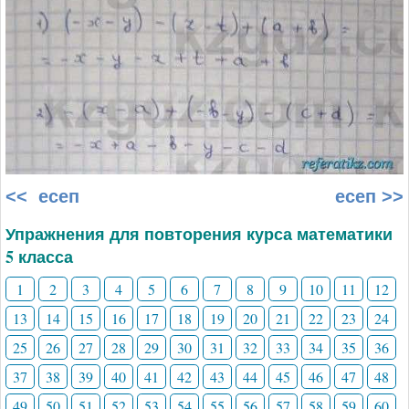
<< есеп
есеп >>
Упражнения для повторения курса математики
5 класса
1
2
3
4
5
6
7
8
9
10
11
12
13
14
15
16
17
18
19
20
21
22
23
24
25
26
27
28
29
30
31
32
33
34
35
36
37
38
39
40
41
42
43
44
45
46
47
48
49
50
51
52
53
54
55
56
57
58
59
60