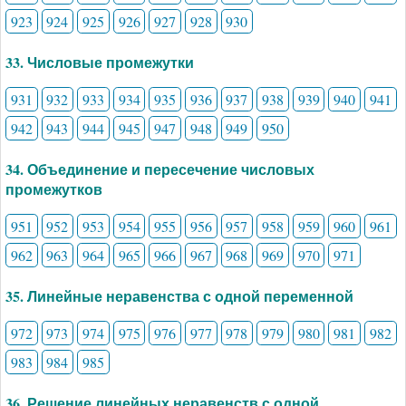
923
924
925
926
927
928
930
33. Числовые промежутки
931
932
933
934
935
936
937
938
939
940
941
942
943
944
945
947
948
949
950
34. Объединение и пересечение числовых
промежутков
951
952
953
954
955
956
957
958
959
960
961
962
963
964
965
966
967
968
969
970
971
35. Линейные неравенства с одной переменной
972
973
974
975
976
977
978
979
980
981
982
983
984
985
36. Решение линейных неравенств с одной