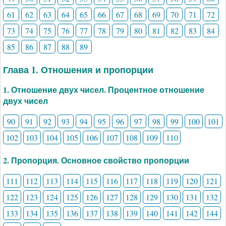
61
62
63
64
65
66
67
68
69
70
71
72
73
74
75
76
77
78
79
80
81
82
83
84
85
86
87
88
89
Глава 1. Отношения и пропорции
1. Отношение двух чисел. Процентное отношение
двух чисел
90
91
92
93
94
95
96
97
98
99
100
101
102
103
104
105
106
107
108
109
110
2. Пропорция. Основное свойство пропорции
111
112
113
114
115
116
117
118
119
120
121
122
123
124
125
126
127
128
129
130
131
132
133
134
135
136
137
138
139
140
141
142
144