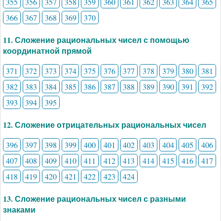
355
356
357
358
359
360
361
362
363
364
365
366
367
368
369
370
11. Сложение рациональных чисел с помощью
координатной прямой
371
372
373
374
375
376
377
378
379
380
381
382
383
384
385
386
387
388
389
390
391
392
393
394
395
12. Сложение отрицательных рациональных чисел
396
397
398
399
400
401
402
403
404
405
406
407
408
409
410
411
412
413
414
415
416
417
418
419
420
421
422
423
424
13. Сложение рациональных чисел с разными
знаками