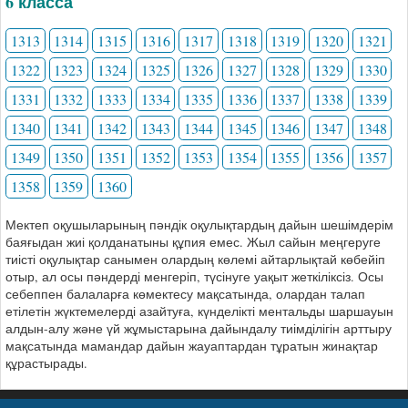
6 класса
1313
1314
1315
1316
1317
1318
1319
1320
1321
1322
1323
1324
1325
1326
1327
1328
1329
1330
1331
1332
1333
1334
1335
1336
1337
1338
1339
1340
1341
1342
1343
1344
1345
1346
1347
1348
1349
1350
1351
1352
1353
1354
1355
1356
1357
1358
1359
1360
Мектеп оқушыларының пәндік оқулықтардың дайын шешімдерім
баяғыдан жиі қолданатыны құпия емес. Жыл сайын меңгеруге
тиісті оқулықтар санымен олардың көлемі айтарлықтай көбейіп
отыр, ал осы пәндерді менгеріп, түсінуге уақыт жеткіліксіз. Осы
себеппен балаларға көмектесу мақсатында, олардан талап
етілетін жүктемелерді азайтуға, күнделікті ментальды шаршауын
алдын-алу және үй жұмыстарына дайындалу тиімділігін арттыру
мақсатында мамандар дайын жауаптардан тұратын жинақтар
құрастырады.