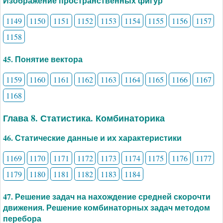
Изображение пространственных фигур
1149
1150
1151
1152
1153
1154
1155
1156
1157
1158
45. Понятие вектора
1159
1160
1161
1162
1163
1164
1165
1166
1167
1168
Глава 8. Статистика. Комбинаторика
46. Статические данные и их характеристики
1169
1170
1171
1172
1173
1174
1175
1176
1177
1179
1180
1181
1182
1183
1184
47. Решение задач на нахождение средней скорочти
движения. Решение комбинаторных задач методом
перебора