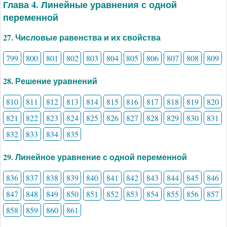
Глава 4. Линейные уравнения с одной
переменной
27. Числовые равенства и их свойства
799
800
801
802
803
804
805
806
807
808
809
28. Решение уравнений
810
811
812
813
814
815
816
817
818
819
820
821
822
823
824
825
826
827
828
829
830
831
832
833
834
835
29. Линейное уравнение с одной переменной
836
837
838
839
840
841
842
843
844
845
846
847
848
849
850
851
852
853
854
855
856
857
858
859
860
861