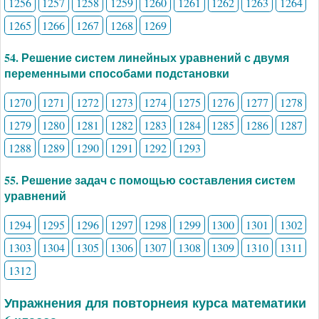
1256
1257
1258
1259
1260
1261
1262
1263
1264
1265
1266
1267
1268
1269
54. Решение систем линейных уравнений с двумя
переменными способами подстановки
1270
1271
1272
1273
1274
1275
1276
1277
1278
1279
1280
1281
1282
1283
1284
1285
1286
1287
1288
1289
1290
1291
1292
1293
55. Решение задач с помощью составления систем
уравнений
1294
1295
1296
1297
1298
1299
1300
1301
1302
1303
1304
1305
1306
1307
1308
1309
1310
1311
1312
Упражнения для повторнеия курса математики