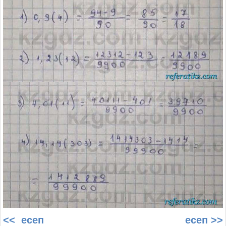
<< есеп
есеп >>