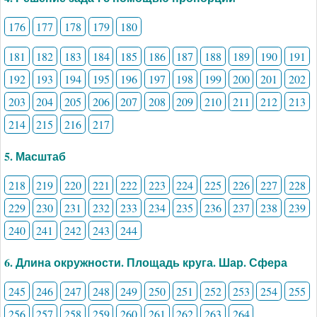
176
177
178
179
180
181
182
183
184
185
186
187
188
189
190
191
192
193
194
195
196
197
198
199
200
201
202
203
204
205
206
207
208
209
210
211
212
213
214
215
216
217
5. Масштаб
218
219
220
221
222
223
224
225
226
227
228
229
230
231
232
233
234
235
236
237
238
239
240
241
242
243
244
6. Длина окружности. Площадь круга. Шар. Сфера
245
246
247
248
249
250
251
252
253
254
255
256
257
258
259
260
261
262
263
264