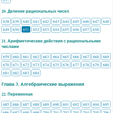
20. Деление рациональных чисел
638
639
640
641
642
643
644
645
646
647
648
649
650
651
652
653
654
655
656
657
658
21. Арифметические действия с рациональными
числами
659
660
661
662
663
664
665
666
667
668
669
670
671
672
673
674
675
676
677
678
679
680
681
682
683
684
Глава 3. Алгебраические выражения
22. Переменная
685
686
687
688
689
690
691
692
693
694
695
696
697
698
699
700
701
702
703
704
705
706