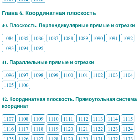
Глава 6. Координатная плоскость
40. Плоскость. Перпендикулярные прямые и отрезки
1084
1085
1086
1087
1088
1089
1090
1091
1092
1093
1094
1095
41. Параллельные прямые и отрезки
1096
1097
1098
1099
1100
1101
1102
1103
1104
1105
1106
42. Координатная плоскость. Прямоугольная система
координат
1107
1108
1109
1110
1111
1112
1113
1114
1115
1116
1117
1118
1119
1120
1121
1122
1123
1124
1125
1126
1127
1128
1129
1130
1131
1132
1133