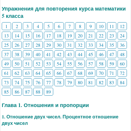
Упражнения для повторения курса математики
5 класса
1
2
3
4
5
6
7
8
9
10
11
12
13
14
15
16
17
18
19
20
21
22
23
24
25
26
27
28
29
30
31
32
33
34
35
36
37
38
39
40
41
42
43
44
45
46
47
48
49
50
51
52
53
54
55
56
57
58
59
60
61
62
63
64
65
66
67
68
69
70
71
72
73
74
75
76
77
78
79
80
81
82
83
84
85
86
87
88
89
Глава 1. Отношения и пропорции
1. Отношение двух чисел. Процентное отношение
двух чисел