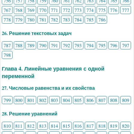
756
757
758
759
760
761
762
763
764
765
766
767
768
769
770
771
772
773
774
775
776
777
778
779
780
781
782
783
784
785
786
26. Решение текстовых задач
787
788
789
790
791
792
793
794
795
796
797
798
Глава 4. Линейные уравнения с одной
переменной
27. Числовые равенства и их свойства
799
800
801
802
803
804
805
806
807
808
809
28. Решение уравнений
810
811
812
813
814
815
816
817
818
819
820