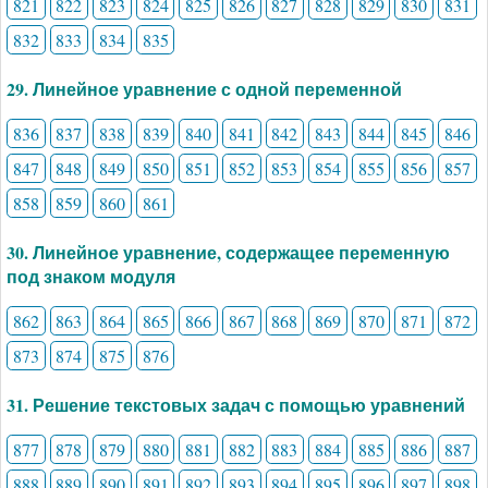
821
822
823
824
825
826
827
828
829
830
831
832
833
834
835
29. Линейное уравнение с одной переменной
836
837
838
839
840
841
842
843
844
845
846
847
848
849
850
851
852
853
854
855
856
857
858
859
860
861
30. Линейное уравнение, содержащее переменную
под знаком модуля
862
863
864
865
866
867
868
869
870
871
872
873
874
875
876
31. Решение текстовых задач с помощью уравнений
877
878
879
880
881
882
883
884
885
886
887
888
889
890
891
892
893
894
895
896
897
898