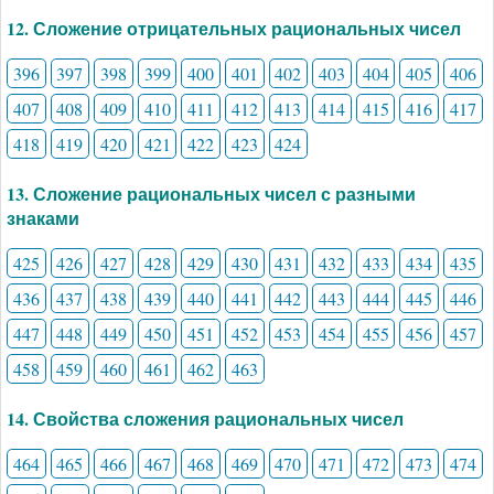
12. Сложение отрицательных рациональных чисел
396
397
398
399
400
401
402
403
404
405
406
407
408
409
410
411
412
413
414
415
416
417
418
419
420
421
422
423
424
13. Сложение рациональных чисел с разными
знаками
425
426
427
428
429
430
431
432
433
434
435
436
437
438
439
440
441
442
443
444
445
446
447
448
449
450
451
452
453
454
455
456
457
458
459
460
461
462
463
14. Свойства сложения рациональных чисел
464
465
466
467
468
469
470
471
472
473
474