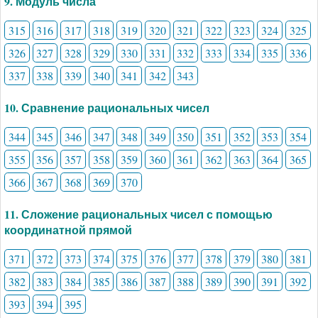
9. Модуль числа
315
316
317
318
319
320
321
322
323
324
325
326
327
328
329
330
331
332
333
334
335
336
337
338
339
340
341
342
343
10. Сравнение рациональных чисел
344
345
346
347
348
349
350
351
352
353
354
355
356
357
358
359
360
361
362
363
364
365
366
367
368
369
370
11. Сложение рациональных чисел с помощью
координатной прямой
371
372
373
374
375
376
377
378
379
380
381
382
383
384
385
386
387
388
389
390
391
392
393
394
395