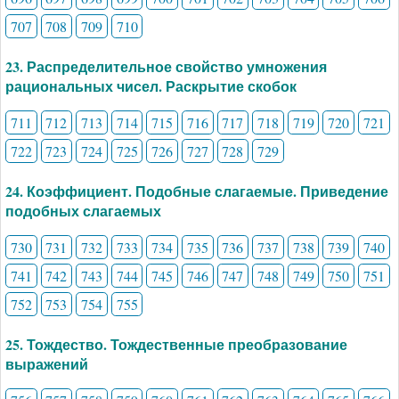
707
708
709
710
23. Распределительное свойство умножения
рациональных чисел. Раскрытие скобок
711
712
713
714
715
716
717
718
719
720
721
722
723
724
725
726
727
728
729
24. Коэффициент. Подобные слагаемые. Приведение
подобных слагаемых
730
731
732
733
734
735
736
737
738
739
740
741
742
743
744
745
746
747
748
749
750
751
752
753
754
755
25. Тождество. Тождественные преобразование
выражений