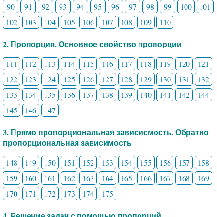
90
91
92
93
94
95
96
97
98
99
100
101
102
103
104
105
106
107
108
109
110
2. Пропорция. Основное свойство пропорции
111
112
113
114
115
116
117
118
119
120
121
122
123
124
125
126
127
128
129
130
131
132
133
134
135
136
137
138
139
140
141
142
144
145
146
147
3. Прямо пропорциональная зависисмость. Обратно
пропорциональная зависимость
148
149
150
151
152
153
154
155
156
157
158
159
160
161
162
163
164
165
166
167
168
169
170
171
172
173
174
175
4. Решение задач с помощью пропорций