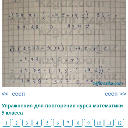
<< есеп
есеп >>
Упражнения для повторения курса математики
5 класса
1
2
3
4
5
6
7
8
9
10
11
12