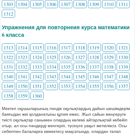
1303
1304
1305
1306
1307
1308
1309
1310
1311
1312
Упражнения для повторнеия курса математики
6 класса
1313
1314
1315
1316
1317
1318
1319
1320
1321
1322
1323
1324
1325
1326
1327
1328
1329
1330
1331
1332
1333
1334
1335
1336
1337
1338
1339
1340
1341
1342
1343
1344
1345
1346
1347
1348
1349
1350
1351
1352
1353
1354
1355
1356
1357
1358
1359
1360
Мектеп оқушыларының пәндік оқулықтардың дайын шешімдерім
баяғыдан жиі қолданатыны құпия емес. Жыл сайын меңгеруге
тиісті оқулықтар санымен олардың көлемі айтарлықтай көбейіп
отыр, ал осы пәндерді менгеріп, түсінуге уақыт жеткіліксіз. Осы
себеппен балаларға көмектесу мақсатында, олардан талап