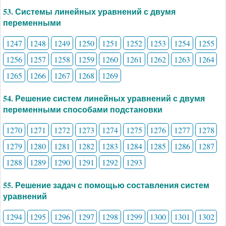
53. Системы линейных уравнений с двумя
переменными
1247
1248
1249
1250
1251
1252
1253
1254
1255
1256
1257
1258
1259
1260
1261
1262
1263
1264
1265
1266
1267
1268
1269
54. Решение систем линейных уравнений с двумя
переменными способами подстановки
1270
1271
1272
1273
1274
1275
1276
1277
1278
1279
1280
1281
1282
1283
1284
1285
1286
1287
1288
1289
1290
1291
1292
1293
55. Решение задач с помощью составления систем
уравнений
1294
1295
1296
1297
1298
1299
1300
1301
1302