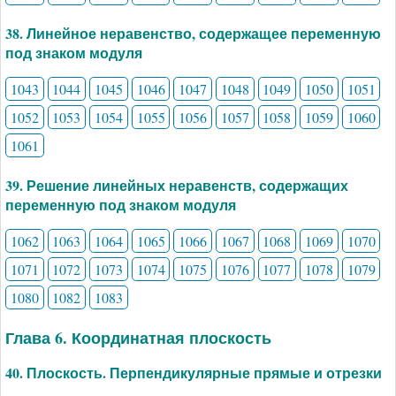
38. Линейное неравенство, содержащее переменную
под знаком модуля
1043
1044
1045
1046
1047
1048
1049
1050
1051
1052
1053
1054
1055
1056
1057
1058
1059
1060
1061
39. Решение линейных неравенств, содержащих
переменную под знаком модуля
1062
1063
1064
1065
1066
1067
1068
1069
1070
1071
1072
1073
1074
1075
1076
1077
1078
1079
1080
1082
1083
Глава 6. Координатная плоскость
40. Плоскость. Перпендикулярные прямые и отрезки