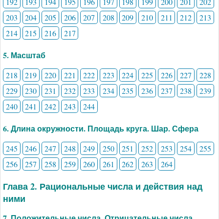
192
193
194
195
196
197
198
199
200
201
202
203
204
205
206
207
208
209
210
211
212
213
214
215
216
217
5. Масштаб
218
219
220
221
222
223
224
225
226
227
228
229
230
231
232
233
234
235
236
237
238
239
240
241
242
243
244
6. Длина окружности. Площадь круга. Шар. Сфера
245
246
247
248
249
250
251
252
253
254
255
256
257
258
259
260
261
262
263
264
Глава 2. Рациональные числа и действия над
ними
7. Положительные числа. Отрицательные числа.