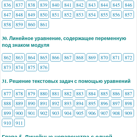
836
837
838
839
840
841
842
843
844
845
846
847
848
849
850
851
852
853
854
855
856
857
858
859
860
861
30. Линейное уравнение, содержащее переменную
под знаком модуля
862
863
864
865
866
867
868
869
870
871
872
873
874
875
876
31. Решение текстовых задач с помощью уравнений
877
878
879
880
881
882
883
884
885
886
887
888
889
890
891
892
893
894
895
896
897
898
899
900
901
902
903
904
905
906
907
908
909
910
911
Глава 5. Линейные неравенства с одной