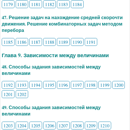
1179
1180
1181
1182
1183
1184
47. Решение задач на нахождение средней скорочти
движения. Решение комбинаторных задач методом
перебора
1185
1186
1187
1188
1189
1190
1191
Глава 9. Зависимости между величинами
48. Способы задания зависимостей между
величинами
1192
1193
1194
1195
1196
1197
1198
1199
1200
1201
1202
49. Способы задания зависимостей между
величинами
1203
1204
1205
1206
1207
1208
1209
1210