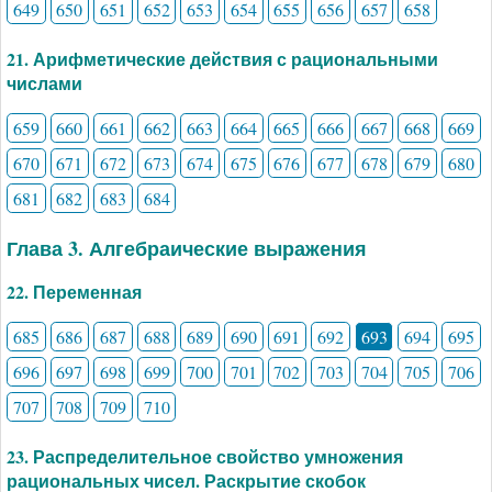
649
650
651
652
653
654
655
656
657
658
21. Арифметические действия с рациональными
числами
659
660
661
662
663
664
665
666
667
668
669
670
671
672
673
674
675
676
677
678
679
680
681
682
683
684
Глава 3. Алгебраические выражения
22. Переменная
685
686
687
688
689
690
691
692
693
694
695
696
697
698
699
700
701
702
703
704
705
706
707
708
709
710
23. Распределительное свойство умножения
рациональных чисел. Раскрытие скобок