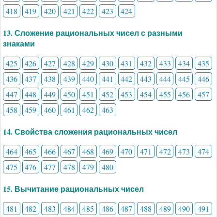
418
419
420
421
422
423
424
13. Сложение рациональных чисел с разными
знаками
425
426
427
428
429
430
431
432
433
434
435
436
437
438
439
440
441
442
443
444
445
446
447
448
449
450
451
452
453
454
455
456
457
458
459
460
461
462
463
14. Свойства сложения рациональных чисел
464
465
466
467
468
469
470
471
472
473
474
475
476
477
478
479
480
15. Вычитание рациональных чисел
481
482
483
484
485
486
487
488
489
490
491