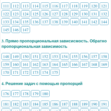
111
112
113
114
115
116
117
118
119
120
121
122
123
124
125
126
127
128
129
130
131
132
133
134
135
136
137
138
139
140
141
142
144
145
146
147
3. Прямо пропорциональная зависисмость. Обратно
пропорциональная зависимость
148
149
150
151
152
153
154
155
156
157
158
159
160
161
162
163
164
165
166
167
168
169
170
171
172
173
174
175
4. Решение задач с помощью пропорций
176
177
178
179
180
181
182
183
184
185
186
187
188
189
190
191