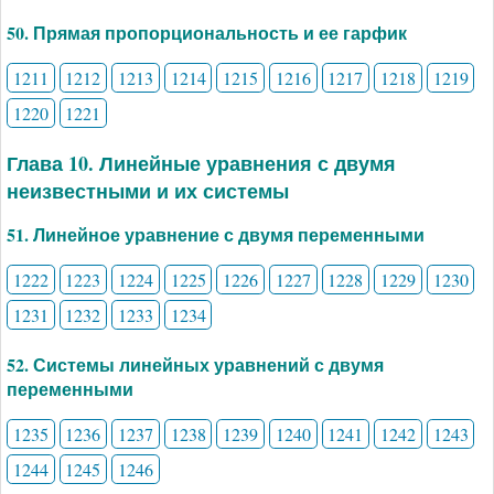
50. Прямая пропорциональность и ее гарфик
1211
1212
1213
1214
1215
1216
1217
1218
1219
1220
1221
Глава 10. Линейные уравнения с двумя
неизвестными и их системы
51. Линейное уравнение с двумя переменными
1222
1223
1224
1225
1226
1227
1228
1229
1230
1231
1232
1233
1234
52. Системы линейных уравнений с двумя
переменными
1235
1236
1237
1238
1239
1240
1241
1242
1243
1244
1245
1246