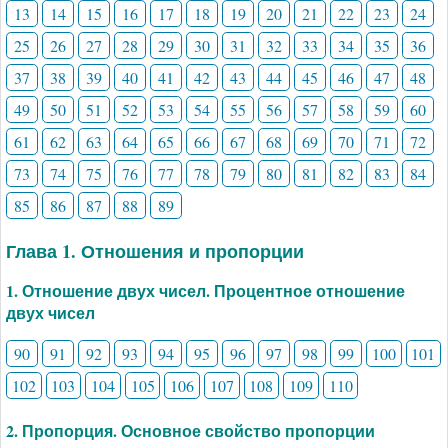
13
14
15
16
17
18
19
20
21
22
23
24
25
26
27
28
29
30
31
32
33
34
35
36
37
38
39
40
41
42
43
44
45
46
47
48
49
50
51
52
53
54
55
56
57
58
59
60
61
62
63
64
65
66
67
68
69
70
71
72
73
74
75
76
77
78
79
80
81
82
83
84
85
86
87
88
89
Глава 1. Отношения и пропорции
1. Отношение двух чисел. Процентное отношение
двух чисел
90
91
92
93
94
95
96
97
98
99
100
101
102
103
104
105
106
107
108
109
110
2. Пропорция. Основное свойство пропорции