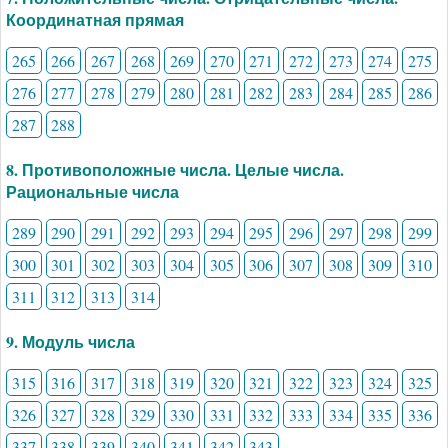
Координатная прямая
265
266
267
268
269
270
271
272
273
274
275
276
277
278
279
280
281
282
283
284
285
286
287
288
8. Противоположные числа. Целые числа.
Рациональные числа
289
290
291
292
293
294
295
296
297
298
299
300
301
302
303
304
305
306
307
308
309
310
311
312
313
314
9. Модуль числа
315
316
317
318
319
320
321
322
323
324
325
326
327
328
329
330
331
332
333
334
335
336
337
338
339
340
341
342
343