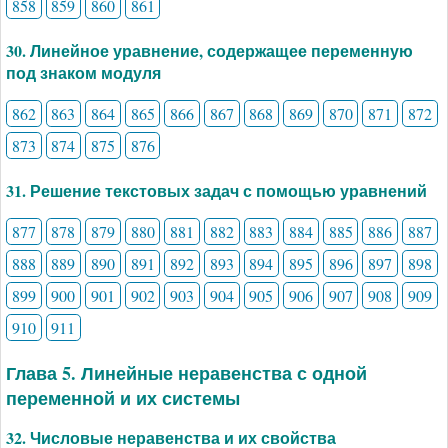
858
859
860
861
30. Линейное уравнение, содержащее переменную
под знаком модуля
862
863
864
865
866
867
868
869
870
871
872
873
874
875
876
31. Решение текстовых задач с помощью уравнений
877
878
879
880
881
882
883
884
885
886
887
888
889
890
891
892
893
894
895
896
897
898
899
900
901
902
903
904
905
906
907
908
909
910
911
Глава 5. Линейные неравенства с одной
переменной и их системы
32. Числовые неравенства и их свойства