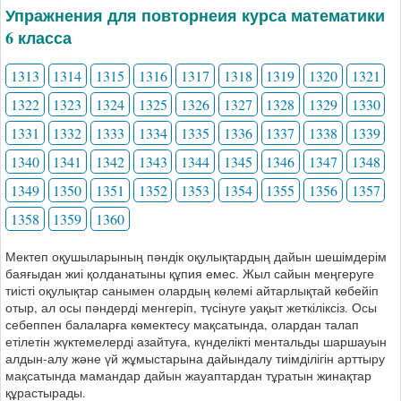
Упражнения для повторнеия курса математики
6 класса
1313
1314
1315
1316
1317
1318
1319
1320
1321
1322
1323
1324
1325
1326
1327
1328
1329
1330
1331
1332
1333
1334
1335
1336
1337
1338
1339
1340
1341
1342
1343
1344
1345
1346
1347
1348
1349
1350
1351
1352
1353
1354
1355
1356
1357
1358
1359
1360
Мектеп оқушыларының пәндік оқулықтардың дайын шешімдерім
баяғыдан жиі қолданатыны құпия емес. Жыл сайын меңгеруге
тиісті оқулықтар санымен олардың көлемі айтарлықтай көбейіп
отыр, ал осы пәндерді менгеріп, түсінуге уақыт жеткіліксіз. Осы
себеппен балаларға көмектесу мақсатында, олардан талап
етілетін жүктемелерді азайтуға, күнделікті ментальды шаршауын
алдын-алу және үй жұмыстарына дайындалу тиімділігін арттыру
мақсатында мамандар дайын жауаптардан тұратын жинақтар
құрастырады.