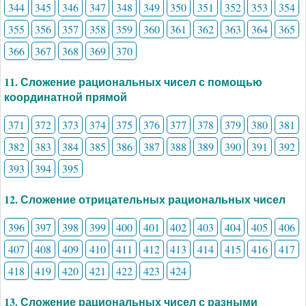
344
345
346
347
348
349
350
351
352
353
354
355
356
357
358
359
360
361
362
363
364
365
366
367
368
369
370
11. Сложение рациональных чисел с помощью
координатной прямой
371
372
373
374
375
376
377
378
379
380
381
382
383
384
385
386
387
388
389
390
391
392
393
394
395
12. Сложение отрицательных рациональных чисел
396
397
398
399
400
401
402
403
404
405
406
407
408
409
410
411
412
413
414
415
416
417
418
419
420
421
422
423
424
13. Сложение рациональных чисел с разными