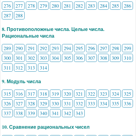
276
277
278
279
280
281
282
283
284
285
286
287
288
8. Противоположные числа. Целые числа.
Рациональные числа
289
290
291
292
293
294
295
296
297
298
299
300
301
302
303
304
305
306
307
308
309
310
311
312
313
314
9. Модуль числа
315
316
317
318
319
320
321
322
323
324
325
326
327
328
329
330
331
332
333
334
335
336
337
338
339
340
341
342
343
10. Сравнение рациональных чисел