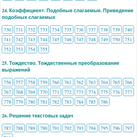
24. Коэффициент. Подобные слагаемые. Приведение
подобных слагаемых
730
731
732
733
734
735
736
737
738
739
740
741
742
743
744
745
746
747
748
749
750
751
752
753
754
755
25. Тождество. Тождественные преобразование
выражений
756
757
758
759
760
761
762
763
764
765
766
767
768
769
770
771
772
773
774
775
776
777
778
779
780
781
782
783
784
785
786
26. Решение текстовых задач
787
788
789
790
791
792
793
794
795
796
797