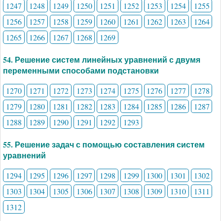
1247
1248
1249
1250
1251
1252
1253
1254
1255
1256
1257
1258
1259
1260
1261
1262
1263
1264
1265
1266
1267
1268
1269
54. Решение систем линейных уравнений с двумя
переменными способами подстановки
1270
1271
1272
1273
1274
1275
1276
1277
1278
1279
1280
1281
1282
1283
1284
1285
1286
1287
1288
1289
1290
1291
1292
1293
55. Решение задач с помощью составления систем
уравнений
1294
1295
1296
1297
1298
1299
1300
1301
1302
1303
1304
1305
1306
1307
1308
1309
1310
1311
1312