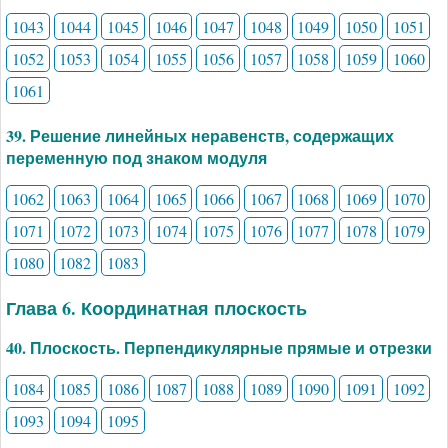
1043
1044
1045
1046
1047
1048
1049
1050
1051
1052
1053
1054
1055
1056
1057
1058
1059
1060
1061
39. Решение линейных неравенств, содержащих
переменную под знаком модуля
1062
1063
1064
1065
1066
1067
1068
1069
1070
1071
1072
1073
1074
1075
1076
1077
1078
1079
1080
1082
1083
Глава 6. Координатная плоскость
40. Плоскость. Перпендикулярные прямые и отрезки
1084
1085
1086
1087
1088
1089
1090
1091
1092
1093
1094
1095