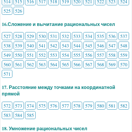
514
515
516
517
518
519
520
521
522
523
524
525
526
16.Сложение и вычитание рациональных чисел
527
528
529
530
531
532
533
534
535
536
537
538
539
540
541
542
543
544
545
546
547
548
549
550
551
552
553
554
555
556
557
558
559
560
561
562
563
564
565
566
567
568
569
570
571
17. Расстояние между точками на координатной
прямой
572
573
574
575
576
577
578
579
580
581
582
583
584
585
18. Умножение рациональных чисел