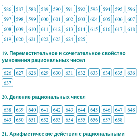
586
587
588
589
590
591
592
593
594
595
596
597
598
599
600
601
602
603
604
605
606
607
608
609
610
611
612
613
614
615
616
617
618
619
620
621
622
623
624
625
19. Переместительное и сочетательное свойство
умножения рациональных чисел
626
627
628
629
630
631
632
633
634
635
636
637
20. Деление рациональных чисел
638
639
640
641
642
643
644
645
646
647
648
649
650
651
652
653
654
655
656
657
658
21. Арифметические действия с рациональными