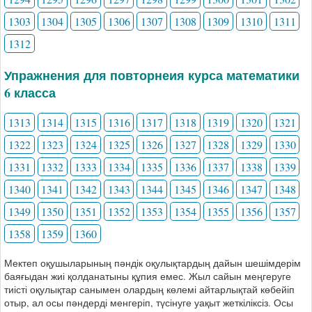
1303
1304
1305
1306
1307
1308
1309
1310
1311
1312
Упражнения для повторнеия курса математики
6 класса
1313
1314
1315
1316
1317
1318
1319
1320
1321
1322
1323
1324
1325
1326
1327
1328
1329
1330
1331
1332
1333
1334
1335
1336
1337
1338
1339
1340
1341
1342
1343
1344
1345
1346
1347
1348
1349
1350
1351
1352
1353
1354
1355
1356
1357
1358
1359
1360
Мектеп оқушыларының пәндік оқулықтардың дайын шешімдерім
баяғыдан жиі қолданатыны құпия емес. Жыл сайын меңгеруге
тиісті оқулықтар санымен олардың көлемі айтарлықтай көбейіп
отыр, ал осы пәндерді менгеріп, түсінуге уақыт жеткіліксіз. Осы