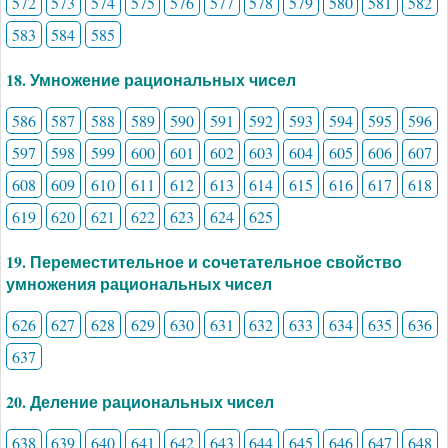
572
573
574
575
576
577
578
579
580
581
582
583
584
585
18. Умножение рациональных чисел
586
587
588
589
590
591
592
593
594
595
596
597
598
599
600
601
602
603
604
605
606
607
608
609
610
611
612
613
614
615
616
617
618
619
620
621
622
623
624
625
19. Переместительное и сочетательное свойство
умножения рациональных чисел
626
627
628
629
630
631
632
633
634
635
636
637
20. Деление рациональных чисел
638
639
640
641
642
643
644
645
646
647
648