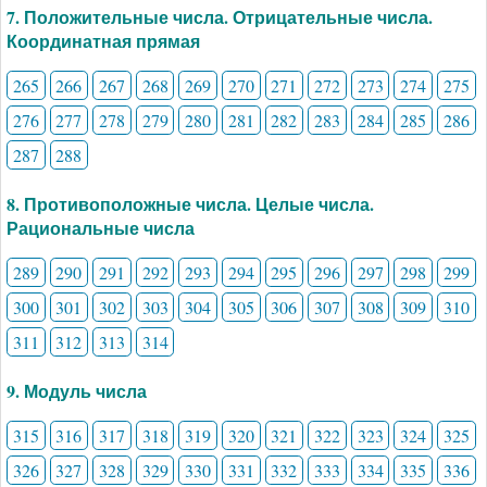
7. Положительные числа. Отрицательные числа.
Координатная прямая
265
266
267
268
269
270
271
272
273
274
275
276
277
278
279
280
281
282
283
284
285
286
287
288
8. Противоположные числа. Целые числа.
Рациональные числа
289
290
291
292
293
294
295
296
297
298
299
300
301
302
303
304
305
306
307
308
309
310
311
312
313
314
9. Модуль числа
315
316
317
318
319
320
321
322
323
324
325
326
327
328
329
330
331
332
333
334
335
336