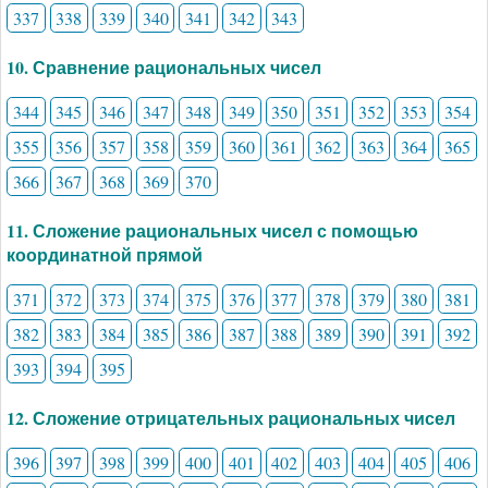
337
338
339
340
341
342
343
10. Сравнение рациональных чисел
344
345
346
347
348
349
350
351
352
353
354
355
356
357
358
359
360
361
362
363
364
365
366
367
368
369
370
11. Сложение рациональных чисел с помощью
координатной прямой
371
372
373
374
375
376
377
378
379
380
381
382
383
384
385
386
387
388
389
390
391
392
393
394
395
12. Сложение отрицательных рациональных чисел
396
397
398
399
400
401
402
403
404
405
406