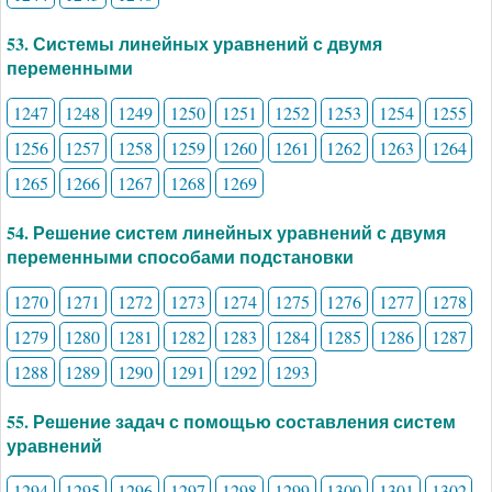
53. Системы линейных уравнений с двумя
переменными
1247
1248
1249
1250
1251
1252
1253
1254
1255
1256
1257
1258
1259
1260
1261
1262
1263
1264
1265
1266
1267
1268
1269
54. Решение систем линейных уравнений с двумя
переменными способами подстановки
1270
1271
1272
1273
1274
1275
1276
1277
1278
1279
1280
1281
1282
1283
1284
1285
1286
1287
1288
1289
1290
1291
1292
1293
55. Решение задач с помощью составления систем
уравнений
1294
1295
1296
1297
1298
1299
1300
1301
1302