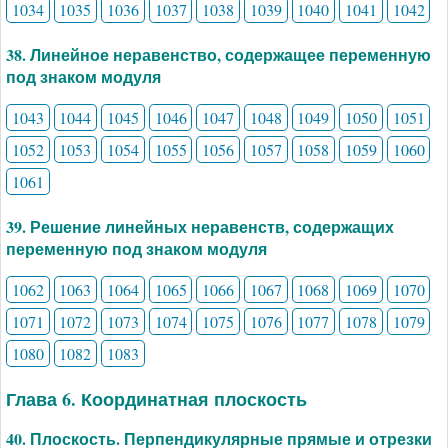
1034
1035
1036
1037
1038
1039
1040
1041
1042
38. Линейное неравенство, содержащее переменную
под знаком модуля
1043
1044
1045
1046
1047
1048
1049
1050
1051
1052
1053
1054
1055
1056
1057
1058
1059
1060
1061
39. Решение линейных неравенств, содержащих
переменную под знаком модуля
1062
1063
1064
1065
1066
1067
1068
1069
1070
1071
1072
1073
1074
1075
1076
1077
1078
1079
1080
1082
1083
Глава 6. Координатная плоскость
40. Плоскость. Перпендикулярные прямые и отрезки