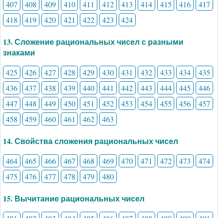
407
408
409
410
411
412
413
414
415
416
417
418
419
420
421
422
423
424
13. Сложение рациональных чисел с разными
знаками
425
426
427
428
429
430
431
432
433
434
435
436
437
438
439
440
441
442
443
444
445
446
447
448
449
450
451
452
453
454
455
456
457
458
459
460
461
462
463
14. Свойства сложения рациональных чисел
464
465
466
467
468
469
470
471
472
473
474
475
476
477
478
479
480
15. Вычитание рациональных чисел