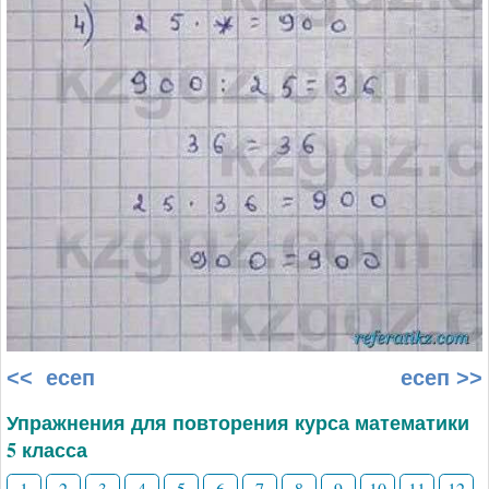
<< есеп
есеп >>
Упражнения для повторения курса математики
5 класса
1
2
3
4
5
6
7
8
9
10
11
12