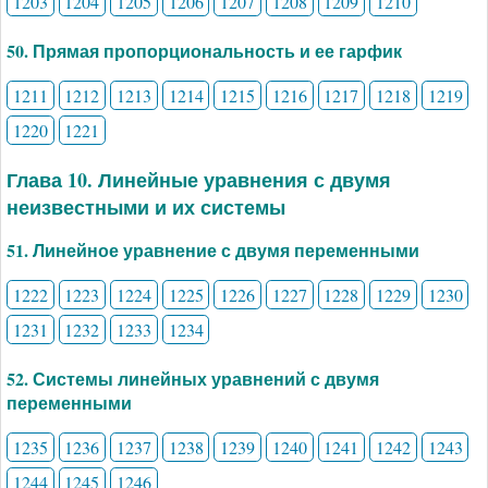
1203
1204
1205
1206
1207
1208
1209
1210
50. Прямая пропорциональность и ее гарфик
1211
1212
1213
1214
1215
1216
1217
1218
1219
1220
1221
Глава 10. Линейные уравнения с двумя
неизвестными и их системы
51. Линейное уравнение с двумя переменными
1222
1223
1224
1225
1226
1227
1228
1229
1230
1231
1232
1233
1234
52. Системы линейных уравнений с двумя
переменными
1235
1236
1237
1238
1239
1240
1241
1242
1243
1244
1245
1246