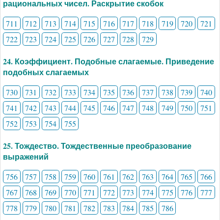
рациональных чисел. Раскрытие скобок
711
712
713
714
715
716
717
718
719
720
721
722
723
724
725
726
727
728
729
24. Коэффициент. Подобные слагаемые. Приведение
подобных слагаемых
730
731
732
733
734
735
736
737
738
739
740
741
742
743
744
745
746
747
748
749
750
751
752
753
754
755
25. Тождество. Тождественные преобразование
выражений
756
757
758
759
760
761
762
763
764
765
766
767
768
769
770
771
772
773
774
775
776
777
778
779
780
781
782
783
784
785
786