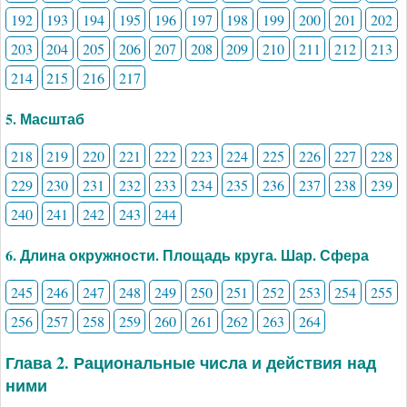
192
193
194
195
196
197
198
199
200
201
202
203
204
205
206
207
208
209
210
211
212
213
214
215
216
217
5. Масштаб
218
219
220
221
222
223
224
225
226
227
228
229
230
231
232
233
234
235
236
237
238
239
240
241
242
243
244
6. Длина окружности. Площадь круга. Шар. Сфера
245
246
247
248
249
250
251
252
253
254
255
256
257
258
259
260
261
262
263
264
Глава 2. Рациональные числа и действия над
ними