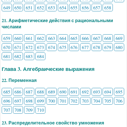
649
650
651
652
653
654
655
656
657
658
21. Арифметические действия с рациональными
числами
659
660
661
662
663
664
665
666
667
668
669
670
671
672
673
674
675
676
677
678
679
680
681
682
683
684
Глава 3. Алгебраические выражения
22. Переменная
685
686
687
688
689
690
691
692
693
694
695
696
697
698
699
700
701
702
703
704
705
706
707
708
709
710
23. Распределительное свойство умножения