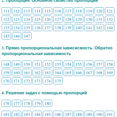
2. Пропорция. Основное свойство пропорции
111
112
113
114
115
116
117
118
119
120
121
122
123
124
125
126
127
128
129
130
131
132
133
134
135
136
137
138
139
140
141
142
144
145
146
147
3. Прямо пропорциональная зависисмость. Обратно
пропорциональная зависимость
148
149
150
151
152
153
154
155
156
157
158
159
160
161
162
163
164
165
166
167
168
169
170
171
172
173
174
175
4. Решение задач с помощью пропорций
176
177
178
179
180
181
182
183
184
185
186
187
188
189
190
191