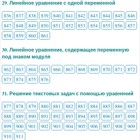
29. Линейное уравнение с одной переменной
836
837
838
839
840
841
842
843
844
845
846
847
848
849
850
851
852
853
854
855
856
857
858
859
860
861
30. Линейное уравнение, содержащее переменную
под знаком модуля
862
863
864
865
866
867
868
869
870
871
872
873
874
875
876
31. Решение текстовых задач с помощью уравнений
877
878
879
880
881
882
883
884
885
886
887
888
889
890
891
892
893
894
895
896
897
898
899
900
901
902
903
904
905
906
907
908
909
910
911