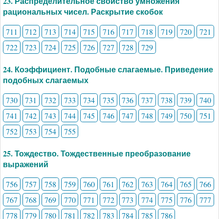
23. Распределительное свойство умножения
рациональных чисел. Раскрытие скобок
711
712
713
714
715
716
717
718
719
720
721
722
723
724
725
726
727
728
729
24. Коэффициент. Подобные слагаемые. Приведение
подобных слагаемых
730
731
732
733
734
735
736
737
738
739
740
741
742
743
744
745
746
747
748
749
750
751
752
753
754
755
25. Тождество. Тождественные преобразование
выражений
756
757
758
759
760
761
762
763
764
765
766
767
768
769
770
771
772
773
774
775
776
777
778
779
780
781
782
783
784
785
786