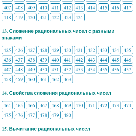
407
408
409
410
411
412
413
414
415
416
417
418
419
420
421
422
423
424
13. Сложение рациональных чисел с разными
знаками
425
426
427
428
429
430
431
432
433
434
435
436
437
438
439
440
441
442
443
444
445
446
447
448
449
450
451
452
453
454
455
456
457
458
459
460
461
462
463
14. Свойства сложения рациональных чисел
464
465
466
467
468
469
470
471
472
473
474
475
476
477
478
479
480
15. Вычитание рациональных чисел