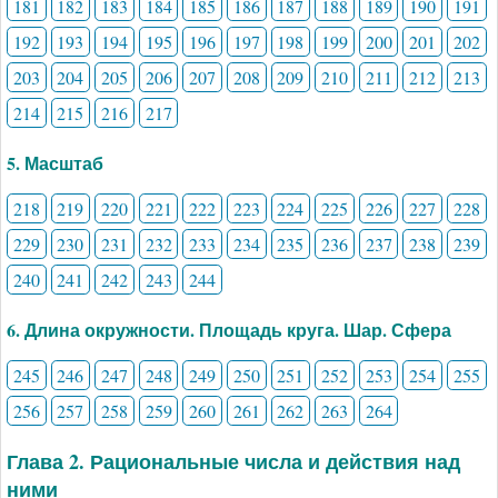
181
182
183
184
185
186
187
188
189
190
191
192
193
194
195
196
197
198
199
200
201
202
203
204
205
206
207
208
209
210
211
212
213
214
215
216
217
5. Масштаб
218
219
220
221
222
223
224
225
226
227
228
229
230
231
232
233
234
235
236
237
238
239
240
241
242
243
244
6. Длина окружности. Площадь круга. Шар. Сфера
245
246
247
248
249
250
251
252
253
254
255
256
257
258
259
260
261
262
263
264
Глава 2. Рациональные числа и действия над
ними