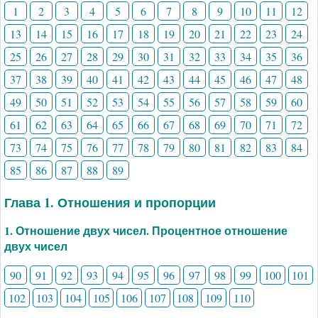
1
2
3
4
5
6
7
8
9
10
11
12
13
14
15
16
17
18
19
20
21
22
23
24
25
26
27
28
29
30
31
32
33
34
35
36
37
38
39
40
41
42
43
44
45
46
47
48
49
50
51
52
53
54
55
56
57
58
59
60
61
62
63
64
65
66
67
68
69
70
71
72
73
74
75
76
77
78
79
80
81
82
83
84
85
86
87
88
89
Глава 1. Отношения и пропорции
1. Отношение двух чисел. Процентное отношение
двух чисел
90
91
92
93
94
95
96
97
98
99
100
101
102
103
104
105
106
107
108
109
110