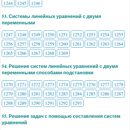
1244
1245
1246
53. Системы линейных уравнений с двумя
переменными
1247
1248
1249
1250
1251
1252
1253
1254
1255
1256
1257
1258
1259
1260
1261
1262
1263
1264
1265
1266
1267
1268
1269
54. Решение систем линейных уравнений с двумя
переменными способами подстановки
1270
1271
1272
1273
1274
1275
1276
1277
1278
1279
1280
1281
1282
1283
1284
1285
1286
1287
1288
1289
1290
1291
1292
1293
55. Решение задач с помощью составления систем
уравнений