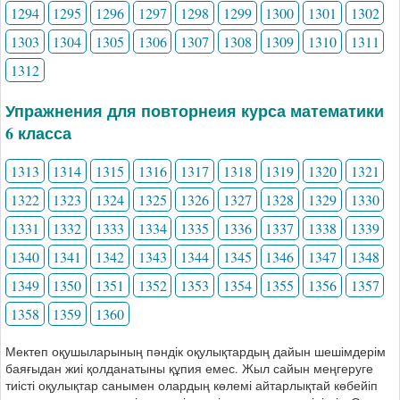
1294
1295
1296
1297
1298
1299
1300
1301
1302
1303
1304
1305
1306
1307
1308
1309
1310
1311
1312
Упражнения для повторнеия курса математики
6 класса
1313
1314
1315
1316
1317
1318
1319
1320
1321
1322
1323
1324
1325
1326
1327
1328
1329
1330
1331
1332
1333
1334
1335
1336
1337
1338
1339
1340
1341
1342
1343
1344
1345
1346
1347
1348
1349
1350
1351
1352
1353
1354
1355
1356
1357
1358
1359
1360
Мектеп оқушыларының пәндік оқулықтардың дайын шешімдерім
баяғыдан жиі қолданатыны құпия емес. Жыл сайын меңгеруге
тиісті оқулықтар санымен олардың көлемі айтарлықтай көбейіп