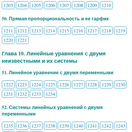
1203
1204
1205
1206
1207
1208
1209
1210
50. Прямая пропорциональность и ее гарфик
1211
1212
1213
1214
1215
1216
1217
1218
1219
1220
1221
Глава 10. Линейные уравнения с двумя
неизвестными и их системы
51. Линейное уравнение с двумя переменными
1222
1223
1224
1225
1226
1227
1228
1229
1230
1231
1232
1233
1234
52. Системы линейных уравнений с двумя
переменными
1235
1236
1237
1238
1239
1240
1241
1242
1243