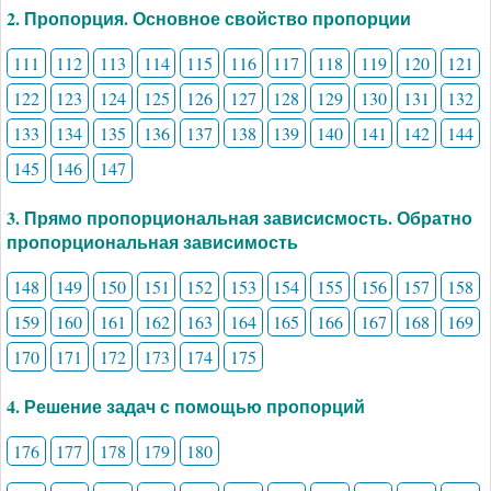
2. Пропорция. Основное свойство пропорции
111
112
113
114
115
116
117
118
119
120
121
122
123
124
125
126
127
128
129
130
131
132
133
134
135
136
137
138
139
140
141
142
144
145
146
147
3. Прямо пропорциональная зависисмость. Обратно
пропорциональная зависимость
148
149
150
151
152
153
154
155
156
157
158
159
160
161
162
163
164
165
166
167
168
169
170
171
172
173
174
175
4. Решение задач с помощью пропорций
176
177
178
179
180