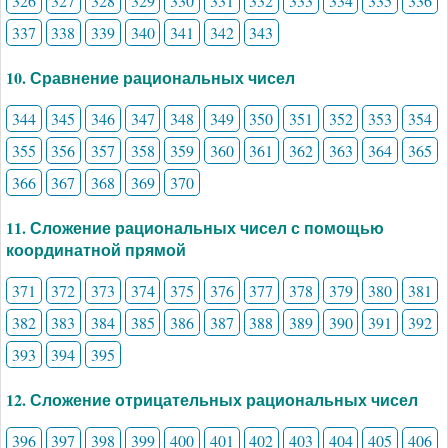
326
327
328
329
330
331
332
333
334
335
336
337
338
339
340
341
342
343
10. Сравнение рациональных чисел
344
345
346
347
348
349
350
351
352
353
354
355
356
357
358
359
360
361
362
363
364
365
366
367
368
369
370
11. Сложение рациональных чисел с помощью
координатной прямой
371
372
373
374
375
376
377
378
379
380
381
382
383
384
385
386
387
388
389
390
391
392
393
394
395
12. Сложение отрицательных рациональных чисел
396
397
398
399
400
401
402
403
404
405
406