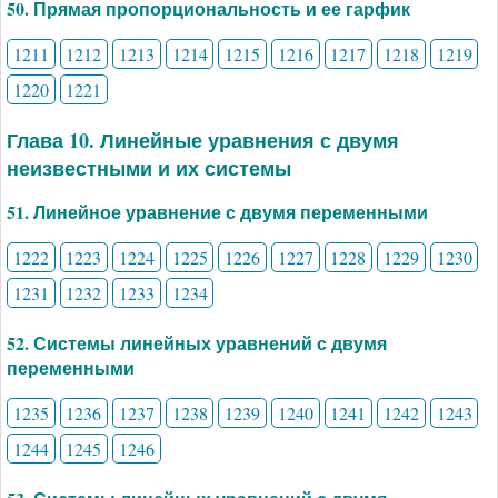
50. Прямая пропорциональность и ее гарфик
1211
1212
1213
1214
1215
1216
1217
1218
1219
1220
1221
Глава 10. Линейные уравнения с двумя
неизвестными и их системы
51. Линейное уравнение с двумя переменными
1222
1223
1224
1225
1226
1227
1228
1229
1230
1231
1232
1233
1234
52. Системы линейных уравнений с двумя
переменными
1235
1236
1237
1238
1239
1240
1241
1242
1243
1244
1245
1246