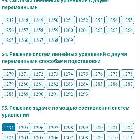
53. Системы линейных уравнений с двумя
переменными
1247
1248
1249
1250
1251
1252
1253
1254
1255
1256
1257
1258
1259
1260
1261
1262
1263
1264
1265
1266
1267
1268
1269
54. Решение систем линейных уравнений с двумя
переменными способами подстановки
1270
1271
1272
1273
1274
1275
1276
1277
1278
1279
1280
1281
1282
1283
1284
1285
1286
1287
1288
1289
1290
1291
1292
1293
55. Решение задач с помощью составления систем
уравнений
1294
1295
1296
1297
1298
1299
1300
1301
1302
1303
1304
1305
1306
1307
1308
1309
1310
1311