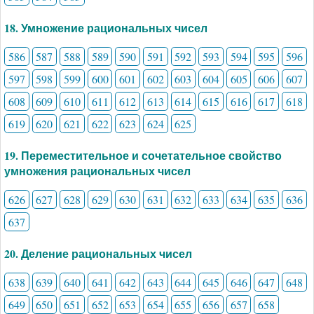
18. Умножение рациональных чисел
586
587
588
589
590
591
592
593
594
595
596
597
598
599
600
601
602
603
604
605
606
607
608
609
610
611
612
613
614
615
616
617
618
619
620
621
622
623
624
625
19. Переместительное и сочетательное свойство
умножения рациональных чисел
626
627
628
629
630
631
632
633
634
635
636
637
20. Деление рациональных чисел
638
639
640
641
642
643
644
645
646
647
648
649
650
651
652
653
654
655
656
657
658