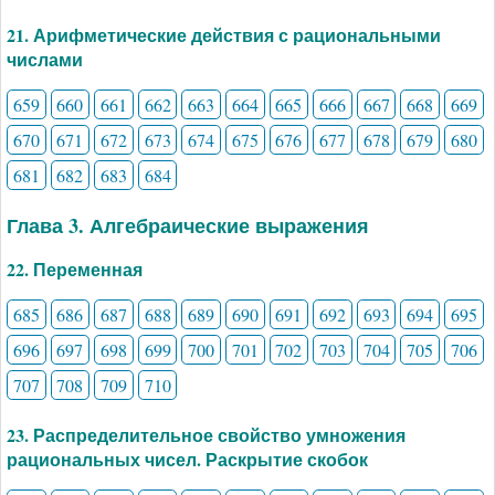
21. Арифметические действия с рациональными
числами
659
660
661
662
663
664
665
666
667
668
669
670
671
672
673
674
675
676
677
678
679
680
681
682
683
684
Глава 3. Алгебраические выражения
22. Переменная
685
686
687
688
689
690
691
692
693
694
695
696
697
698
699
700
701
702
703
704
705
706
707
708
709
710
23. Распределительное свойство умножения
рациональных чисел. Раскрытие скобок