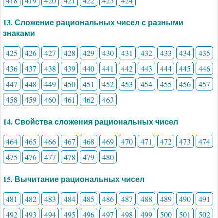
418
419
420
421
422
423
424
13. Сложение рациональных чисел с разными
знаками
425
426
427
428
429
430
431
432
433
434
435
436
437
438
439
440
441
442
443
444
445
446
447
448
449
450
451
452
453
454
455
456
457
458
459
460
461
462
463
14. Свойства сложения рациональных чисел
464
465
466
467
468
469
470
471
472
473
474
475
476
477
478
479
480
15. Вычитание рациональных чисел
481
482
483
484
485
486
487
488
489
490
491
492
493
494
495
496
497
498
499
500
501
502