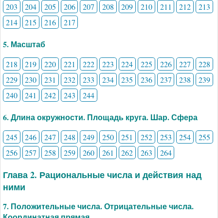
203
204
205
206
207
208
209
210
211
212
213
214
215
216
217
5. Масштаб
218
219
220
221
222
223
224
225
226
227
228
229
230
231
232
233
234
235
236
237
238
239
240
241
242
243
244
6. Длина окружности. Площадь круга. Шар. Сфера
245
246
247
248
249
250
251
252
253
254
255
256
257
258
259
260
261
262
263
264
Глава 2. Рациональные числа и действия над
ними
7. Положительные числа. Отрицательные числа.
Координатная прямая