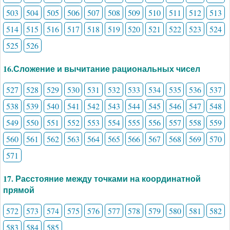
503
504
505
506
507
508
509
510
511
512
513
514
515
516
517
518
519
520
521
522
523
524
525
526
16.Сложение и вычитание рациональных чисел
527
528
529
530
531
532
533
534
535
536
537
538
539
540
541
542
543
544
545
546
547
548
549
550
551
552
553
554
555
556
557
558
559
560
561
562
563
564
565
566
567
568
569
570
571
17. Расстояние между точками на координатной
прямой
572
573
574
575
576
577
578
579
580
581
582
583
584
585