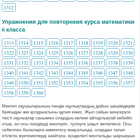
1312
Упражнения для повторнеия курса математики
6 класса
1313
1314
1315
1316
1317
1318
1319
1320
1321
1322
1323
1324
1325
1326
1327
1328
1329
1330
1331
1332
1333
1334
1335
1336
1337
1338
1339
1340
1341
1342
1343
1344
1345
1346
1347
1348
1349
1350
1351
1352
1353
1354
1355
1356
1357
1358
1359
1360
Мектеп оқушыларының пәндік оқулықтардың дайын шешімдерім
баяғыдан жиі қолданатыны құпия емес. Жыл сайын меңгеруге
тиісті оқулықтар санымен олардың көлемі айтарлықтай көбейіп
отыр, ал осы пәндерді менгеріп, түсінуге уақыт жеткіліксіз. Осы
себеппен балаларға көмектесу мақсатында, олардан талап
етілетін жүктемелерді азайтуға, күнделікті ментальды шаршауын