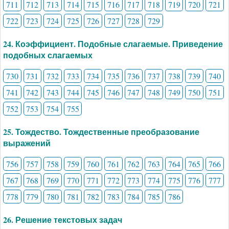
711
712
713
714
715
716
717
718
719
720
721
722
723
724
725
726
727
728
729
24. Коэффициент. Подобные слагаемые. Приведение
подобных слагаемых
730
731
732
733
734
735
736
737
738
739
740
741
742
743
744
745
746
747
748
749
750
751
752
753
754
755
25. Тождество. Тождественные преобразование
выражений
756
757
758
759
760
761
762
763
764
765
766
767
768
769
770
771
772
773
774
775
776
777
778
779
780
781
782
783
784
785
786
26. Решение текстовых задач