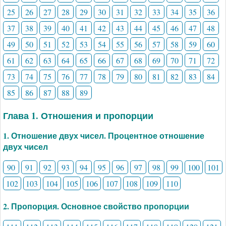
25
26
27
28
29
30
31
32
33
34
35
36
37
38
39
40
41
42
43
44
45
46
47
48
49
50
51
52
53
54
55
56
57
58
59
60
61
62
63
64
65
66
67
68
69
70
71
72
73
74
75
76
77
78
79
80
81
82
83
84
85
86
87
88
89
Глава 1. Отношения и пропорции
1. Отношение двух чисел. Процентное отношение
двух чисел
90
91
92
93
94
95
96
97
98
99
100
101
102
103
104
105
106
107
108
109
110
2. Пропорция. Основное свойство пропорции