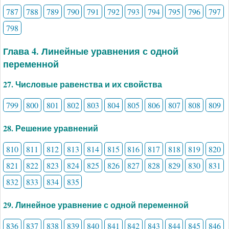
787
788
789
790
791
792
793
794
795
796
797
798
Глава 4. Линейные уравнения с одной
переменной
27. Числовые равенства и их свойства
799
800
801
802
803
804
805
806
807
808
809
28. Решение уравнений
810
811
812
813
814
815
816
817
818
819
820
821
822
823
824
825
826
827
828
829
830
831
832
833
834
835
29. Линейное уравнение с одной переменной
836
837
838
839
840
841
842
843
844
845
846