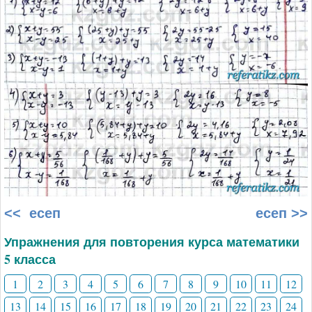
<< есеп
есеп >>
Упражнения для повторения курса математики
5 класса
1
2
3
4
5
6
7
8
9
10
11
12
13
14
15
16
17
18
19
20
21
22
23
24