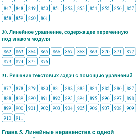
847
848
849
850
851
852
853
854
855
856
857
858
859
860
861
30. Линейное уравнение, содержащее переменную
под знаком модуля
862
863
864
865
866
867
868
869
870
871
872
873
874
875
876
31. Решение текстовых задач с помощью уравнений
877
878
879
880
881
882
883
884
885
886
887
888
889
890
891
892
893
894
895
896
897
898
899
900
901
902
903
904
905
906
907
908
909
910
911
Глава 5. Линейные неравенства с одной