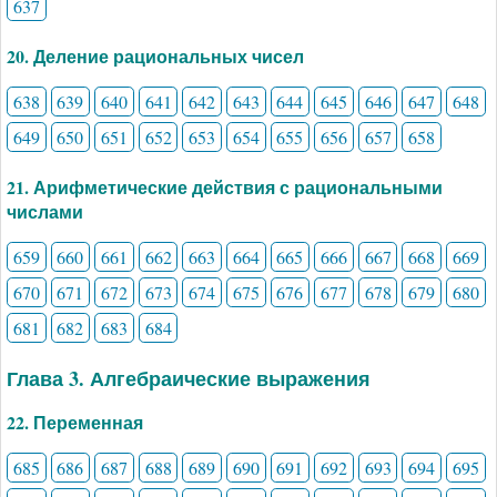
637
20. Деление рациональных чисел
638
639
640
641
642
643
644
645
646
647
648
649
650
651
652
653
654
655
656
657
658
21. Арифметические действия с рациональными
числами
659
660
661
662
663
664
665
666
667
668
669
670
671
672
673
674
675
676
677
678
679
680
681
682
683
684
Глава 3. Алгебраические выражения
22. Переменная
685
686
687
688
689
690
691
692
693
694
695