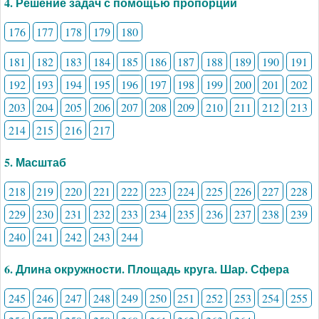
4. Решение задач с помощью пропорций
176
177
178
179
180
181
182
183
184
185
186
187
188
189
190
191
192
193
194
195
196
197
198
199
200
201
202
203
204
205
206
207
208
209
210
211
212
213
214
215
216
217
5. Масштаб
218
219
220
221
222
223
224
225
226
227
228
229
230
231
232
233
234
235
236
237
238
239
240
241
242
243
244
6. Длина окружности. Площадь круга. Шар. Сфера
245
246
247
248
249
250
251
252
253
254
255