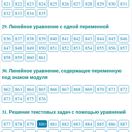
821
822
823
824
825
826
827
828
829
830
831
832
833
834
835
29. Линейное уравнение с одной переменной
836
837
838
839
840
841
842
843
844
845
846
847
848
849
850
851
852
853
854
855
856
857
858
859
860
861
30. Линейное уравнение, содержащее переменную
под знаком модуля
862
863
864
865
866
867
868
869
870
871
872
873
874
875
876
31. Решение текстовых задач с помощью уравнений
877
878
879
880
881
882
883
884
885
886
887