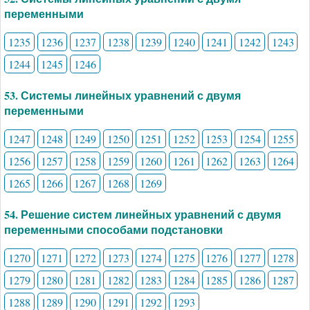
переменными
1235
1236
1237
1238
1239
1240
1241
1242
1243
1244
1245
1246
53. Системы линейных уравнений с двумя
переменными
1247
1248
1249
1250
1251
1252
1253
1254
1255
1256
1257
1258
1259
1260
1261
1262
1263
1264
1265
1266
1267
1268
1269
54. Решение систем линейных уравнений с двумя
переменными способами подстановки
1270
1271
1272
1273
1274
1275
1276
1277
1278
1279
1280
1281
1282
1283
1284
1285
1286
1287
1288
1289
1290
1291
1292
1293