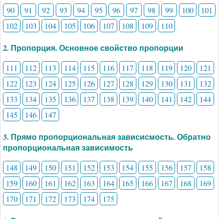
90
91
92
93
94
95
96
97
98
99
100
101
102
103
104
105
106
107
108
109
110
2. Пропорция. Основное свойство пропорции
111
112
113
114
115
116
117
118
119
120
121
122
123
124
125
126
127
128
129
130
131
132
133
134
135
136
137
138
139
140
141
142
144
145
146
147
3. Прямо пропорциональная зависисмость. Обратно
пропорциональная зависимость
148
149
150
151
152
153
154
155
156
157
158
159
160
161
162
163
164
165
166
167
168
169
170
171
172
173
174
175