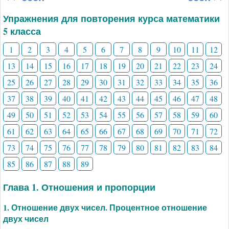
Упражнения для повторения курса математики
5 класса
1
2
3
4
5
6
7
8
9
10
11
12
13
14
15
16
17
18
19
20
21
22
23
24
25
26
27
28
29
30
31
32
33
34
35
36
37
38
39
40
41
42
43
44
45
46
47
48
49
50
51
52
53
54
55
56
57
58
59
60
61
62
63
64
65
66
67
68
69
70
71
72
73
74
75
76
77
78
79
80
81
82
83
84
85
86
87
88
89
Глава 1. Отношения и пропорции
1. Отношение двух чисел. Процентное отношение
двух чисел