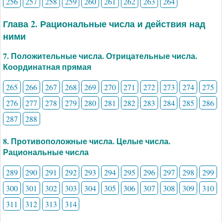
256
257
258
259
260
261
262
263
264
Глава 2. Рациональные числа и действия над
ними
7. Положительные числа. Отрицательные числа.
Координатная прямая
265
266
267
268
269
270
271
272
273
274
275
276
277
278
279
280
281
282
283
284
285
286
287
288
8. Противоположные числа. Целые числа.
Рациональные числа
289
290
291
292
293
294
295
296
297
298
299
300
301
302
303
304
305
306
307
308
309
310
311
312
313
314