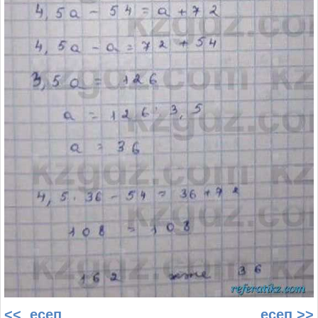
<< есеп
есеп >>