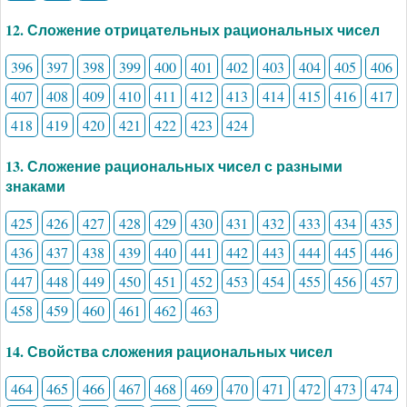
12. Сложение отрицательных рациональных чисел
396
397
398
399
400
401
402
403
404
405
406
407
408
409
410
411
412
413
414
415
416
417
418
419
420
421
422
423
424
13. Сложение рациональных чисел с разными
знаками
425
426
427
428
429
430
431
432
433
434
435
436
437
438
439
440
441
442
443
444
445
446
447
448
449
450
451
452
453
454
455
456
457
458
459
460
461
462
463
14. Свойства сложения рациональных чисел
464
465
466
467
468
469
470
471
472
473
474