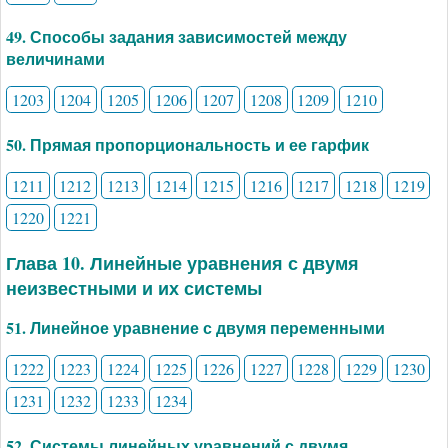
49. Способы задания зависимостей между
величинами
1203
1204
1205
1206
1207
1208
1209
1210
50. Прямая пропорциональность и ее гарфик
1211
1212
1213
1214
1215
1216
1217
1218
1219
1220
1221
Глава 10. Линейные уравнения с двумя
неизвестными и их системы
51. Линейное уравнение с двумя переменными
1222
1223
1224
1225
1226
1227
1228
1229
1230
1231
1232
1233
1234
52. Системы линейных уравнений с двумя