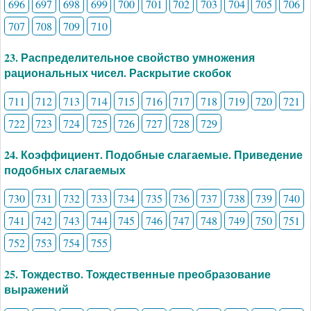
696
697
698
699
700
701
702
703
704
705
706
707
708
709
710
23. Распределительное свойство умножения
рациональных чисел. Раскрытие скобок
711
712
713
714
715
716
717
718
719
720
721
722
723
724
725
726
727
728
729
24. Коэффициент. Подобные слагаемые. Приведение
подобных слагаемых
730
731
732
733
734
735
736
737
738
739
740
741
742
743
744
745
746
747
748
749
750
751
752
753
754
755
25. Тождество. Тождественные преобразование
выражений