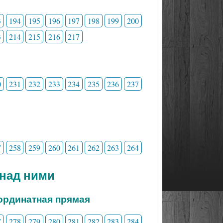
3
194
195
196
197
198
199
200
3
214
215
216
217
0
231
232
233
234
235
236
237
7
258
259
260
261
262
263
264
 над ними
ординатная прямая
7
278
279
280
281
282
283
284