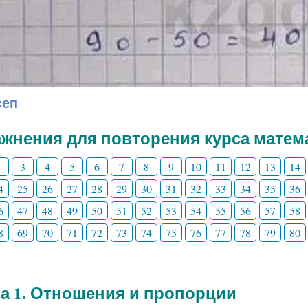
сеп
жнения для повторения курса матема
2
3
4
5
6
7
8
9
10
11
12
13
14
4
25
26
27
28
29
30
31
32
33
34
35
36
6
47
48
49
50
51
52
53
54
55
56
57
58
8
69
70
71
72
73
74
75
76
77
78
79
80
а 1. Отношения и пропорции