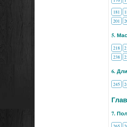
181
1
201
2
5. Ма
218
2
238
2
6. Дл
245
2
Глав
7. По
265
2