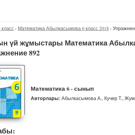
6 класс
›
Математика Абылкасымова 6 класс 2018
›
Упражнен
н үй жұмыстары Математика Абылка
жнение 892
Математика 6 - сынып
Авторлары:
Абылкасымова А., Кучер Т., Жум
абы: