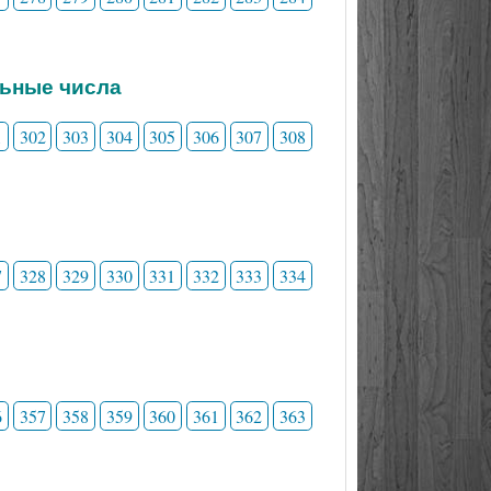
льные числа
1
302
303
304
305
306
307
308
7
328
329
330
331
332
333
334
6
357
358
359
360
361
362
363