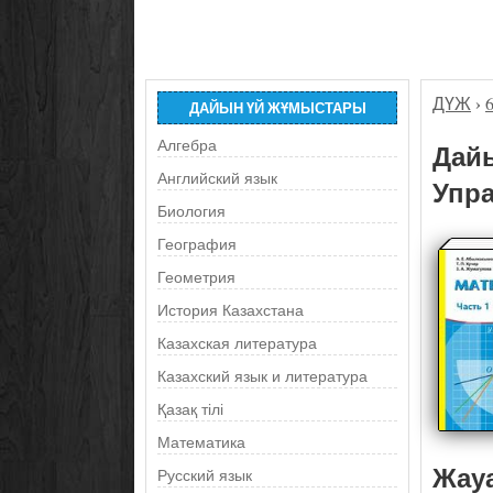
ДҮЖ
›
ДАЙЫН ҮЙ ЖҰМЫСТАРЫ
Алгебра
Дайы
Английский язык
Упра
Биология
География
Геометрия
История Казахстана
Казахская литература
Казахский язык и литература
Қазақ тілі
Математика
Жау
Русский язык