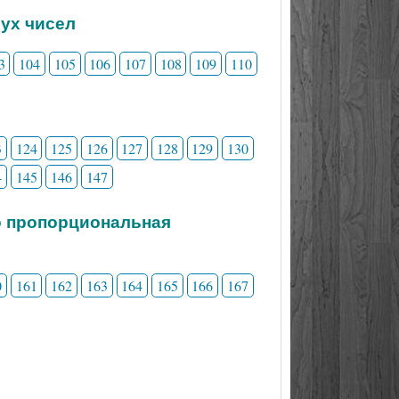
вух чисел
3
104
105
106
107
108
109
110
3
124
125
126
127
128
129
130
4
145
146
147
о пропорциональная
0
161
162
163
164
165
166
167