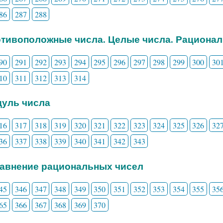
86
287
288
отивоположные числа. Целые числа. Рациона
90
291
292
293
294
295
296
297
298
299
300
30
10
311
312
313
314
дуль числа
16
317
318
319
320
321
322
323
324
325
326
32
36
337
338
339
340
341
342
343
равнение рациональных чисел
45
346
347
348
349
350
351
352
353
354
355
35
65
366
367
368
369
370