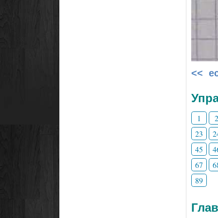
<< е
Упра
1
23
2
45
4
67
6
89
Глав