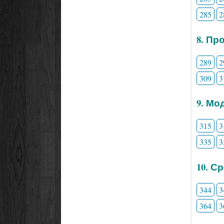
285
2
8. Пр
289
2
309
3
9. Мо
315
3
335
3
10. С
344
3
364
3