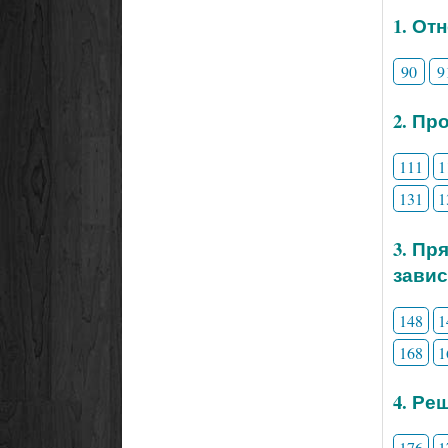
1. От
90
9
2. Пр
111
1
131
1
3. Пр
зави
148
1
168
1
4. Ре
176
1