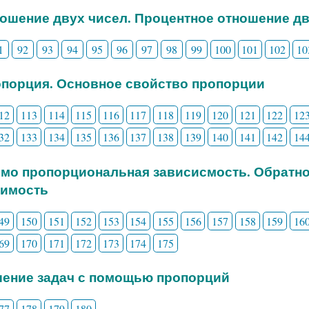
ношение двух чисел. Процентное отношение д
1
92
93
94
95
96
97
98
99
100
101
102
10
опорция. Основное свойство пропорции
12
113
114
115
116
117
118
119
120
121
122
12
32
133
134
135
136
137
138
139
140
141
142
14
ямо пропорциональная зависисмость. Обратн
симость
49
150
151
152
153
154
155
156
157
158
159
16
69
170
171
172
173
174
175
шение задач с помощью пропорций
77
178
179
180