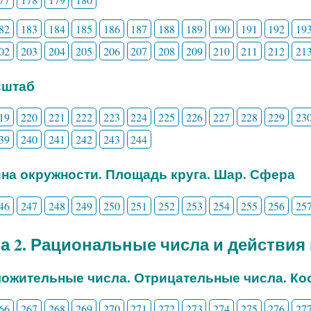
82
183
184
185
186
187
188
189
190
191
192
19
02
203
204
205
206
207
208
209
210
211
212
21
сштаб
19
220
221
222
223
224
225
226
227
228
229
23
39
240
241
242
243
244
ина окружности. Площадь круга. Шар. Сфера
46
247
248
249
250
251
252
253
254
255
256
25
а 2. Рациональные числа и действия
ложительные числа. Отрицательные числа. Ко
66
267
268
269
270
271
272
273
274
275
276
27