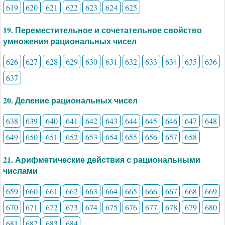
619
620
621
622
623
624
625
19. Переместительное и сочетательное свойство
умножения рациональных чисел
626
627
628
629
630
631
632
633
634
635
636
637
20. Деление рациональных чисел
638
639
640
641
642
643
644
645
646
647
648
649
650
651
652
653
654
655
656
657
658
21. Арифметические действия с рациональными
числами
659
660
661
662
663
664
665
666
667
668
669
670
671
672
673
674
675
676
677
678
679
680
681
682
683
684