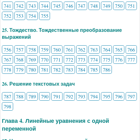
741
742
743
744
745
746
747
748
749
750
751
752
753
754
755
25. Тождество. Тождественные преобразование
выражений
756
757
758
759
760
761
762
763
764
765
766
767
768
769
770
771
772
773
774
775
776
777
778
779
780
781
782
783
784
785
786
26. Решение текстовых задач
787
788
789
790
791
792
793
794
795
796
797
798
Глава 4. Линейные уравнения с одной
переменной