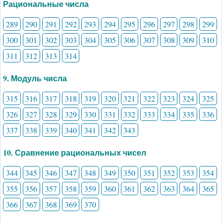
Рациональные числа
289
290
291
292
293
294
295
296
297
298
299
300
301
302
303
304
305
306
307
308
309
310
311
312
313
314
9. Модуль числа
315
316
317
318
319
320
321
322
323
324
325
326
327
328
329
330
331
332
333
334
335
336
337
338
339
340
341
342
343
10. Сравнение рациональных чисел
344
345
346
347
348
349
350
351
352
353
354
355
356
357
358
359
360
361
362
363
364
365
366
367
368
369
370