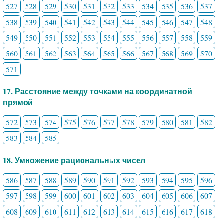
527
528
529
530
531
532
533
534
535
536
537
538
539
540
541
542
543
544
545
546
547
548
549
550
551
552
553
554
555
556
557
558
559
560
561
562
563
564
565
566
567
568
569
570
571
17. Расстояние между точками на координатной
прямой
572
573
574
575
576
577
578
579
580
581
582
583
584
585
18. Умножение рациональных чисел
586
587
588
589
590
591
592
593
594
595
596
597
598
599
600
601
602
603
604
605
606
607
608
609
610
611
612
613
614
615
616
617
618