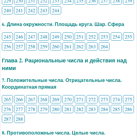
229
230
231
232
233
234
235
236
237
238
239
240
241
242
243
244
6. Длина окружности. Площадь круга. Шар. Сфера
245
246
247
248
249
250
251
252
253
254
255
256
257
258
259
260
261
262
263
264
Глава 2. Рациональные числа и действия над
ними
7. Положительные числа. Отрицательные числа.
Координатная прямая
265
266
267
268
269
270
271
272
273
274
275
276
277
278
279
280
281
282
283
284
285
286
287
288
8. Противоположные числа. Целые числа.