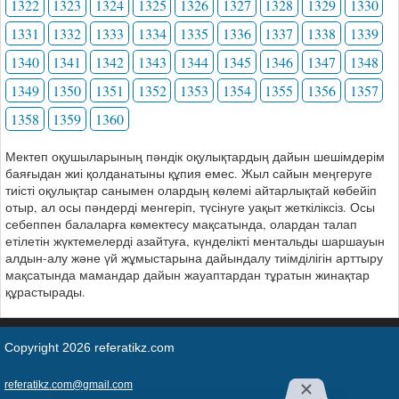
1322
1323
1324
1325
1326
1327
1328
1329
1330
1331
1332
1333
1334
1335
1336
1337
1338
1339
1340
1341
1342
1343
1344
1345
1346
1347
1348
1349
1350
1351
1352
1353
1354
1355
1356
1357
1358
1359
1360
Мектеп оқушыларының пәндік оқулықтардың дайын шешімдерім
баяғыдан жиі қолданатыны құпия емес. Жыл сайын меңгеруге
тиісті оқулықтар санымен олардың көлемі айтарлықтай көбейіп
отыр, ал осы пәндерді менгеріп, түсінуге уақыт жеткіліксіз. Осы
себеппен балаларға көмектесу мақсатында, олардан талап
етілетін жүктемелерді азайтуға, күнделікті ментальды шаршауын
алдын-алу және үй жұмыстарына дайындалу тиімділігін арттыру
мақсатында мамандар дайын жауаптардан тұратын жинақтар
құрастырады.
Copyright 2026 referatikz.com
referatikz.com@gmail.com