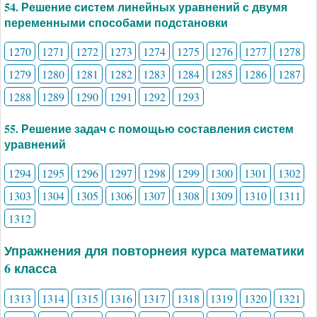
54. Решение систем линейных уравнений с двумя
переменными способами подстановки
1270
1271
1272
1273
1274
1275
1276
1277
1278
1279
1280
1281
1282
1283
1284
1285
1286
1287
1288
1289
1290
1291
1292
1293
55. Решение задач с помощью составления систем
уравнений
1294
1295
1296
1297
1298
1299
1300
1301
1302
1303
1304
1305
1306
1307
1308
1309
1310
1311
1312
Упражнения для повторнеия курса математики
6 класса
1313
1314
1315
1316
1317
1318
1319
1320
1321