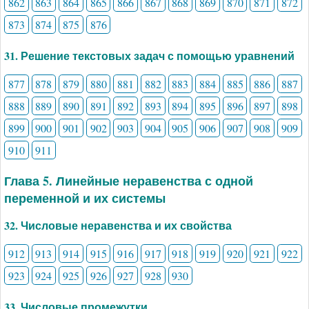
862
863
864
865
866
867
868
869
870
871
872
873
874
875
876
31. Решение текстовых задач с помощью уравнений
877
878
879
880
881
882
883
884
885
886
887
888
889
890
891
892
893
894
895
896
897
898
899
900
901
902
903
904
905
906
907
908
909
910
911
Глава 5. Линейные неравенства с одной
переменной и их системы
32. Числовые неравенства и их свойства
912
913
914
915
916
917
918
919
920
921
922
923
924
925
926
927
928
930
33. Числовые промежутки