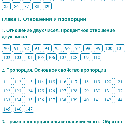
85
86
87
88
89
Глава 1. Отношения и пропорции
1. Отношение двух чисел. Процентное отношение
двух чисел
90
91
92
93
94
95
96
97
98
99
100
101
102
103
104
105
106
107
108
109
110
2. Пропорция. Основное свойство пропорции
111
112
113
114
115
116
117
118
119
120
121
122
123
124
125
126
127
128
129
130
131
132
133
134
135
136
137
138
139
140
141
142
144
145
146
147
3. Прямо пропорциональная зависисмость. Обратно