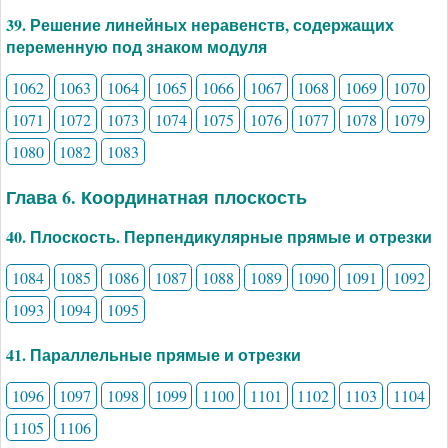
39. Решение линейных неравенств, содержащих
переменную под знаком модуля
1062
1063
1064
1065
1066
1067
1068
1069
1070
1071
1072
1073
1074
1075
1076
1077
1078
1079
1080
1082
1083
Глава 6. Координатная плоскость
40. Плоскость. Перпендикулярные прямые и отрезки
1084
1085
1086
1087
1088
1089
1090
1091
1092
1093
1094
1095
41. Параллельные прямые и отрезки
1096
1097
1098
1099
1100
1101
1102
1103
1104
1105
1106