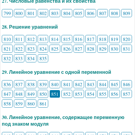
27. Числовые равенства и их свойства
799
800
801
802
803
804
805
806
807
808
809
28. Решение уравнений
810
811
812
813
814
815
816
817
818
819
820
821
822
823
824
825
826
827
828
829
830
831
832
833
834
835
29. Линейное уравнение с одной переменной
836
837
838
839
840
841
842
843
844
845
846
847
848
849
850
851
852
853
854
855
856
857
858
859
860
861
30. Линейное уравнение, содержащее переменную
под знаком модуля