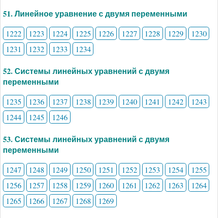
51. Линейное уравнение с двумя переменными
1222
1223
1224
1225
1226
1227
1228
1229
1230
1231
1232
1233
1234
52. Системы линейных уравнений с двумя
переменными
1235
1236
1237
1238
1239
1240
1241
1242
1243
1244
1245
1246
53. Системы линейных уравнений с двумя
переменными
1247
1248
1249
1250
1251
1252
1253
1254
1255
1256
1257
1258
1259
1260
1261
1262
1263
1264
1265
1266
1267
1268
1269