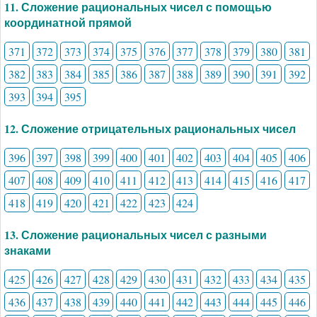
11. Сложение рациональных чисел с помощью
координатной прямой
371
372
373
374
375
376
377
378
379
380
381
382
383
384
385
386
387
388
389
390
391
392
393
394
395
12. Сложение отрицательных рациональных чисел
396
397
398
399
400
401
402
403
404
405
406
407
408
409
410
411
412
413
414
415
416
417
418
419
420
421
422
423
424
13. Сложение рациональных чисел с разными
знаками
425
426
427
428
429
430
431
432
433
434
435
436
437
438
439
440
441
442
443
444
445
446