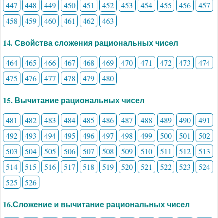
447
448
449
450
451
452
453
454
455
456
457
458
459
460
461
462
463
14. Свойства сложения рациональных чисел
464
465
466
467
468
469
470
471
472
473
474
475
476
477
478
479
480
15. Вычитание рациональных чисел
481
482
483
484
485
486
487
488
489
490
491
492
493
494
495
496
497
498
499
500
501
502
503
504
505
506
507
508
509
510
511
512
513
514
515
516
517
518
519
520
521
522
523
524
525
526
16.Сложение и вычитание рациональных чисел