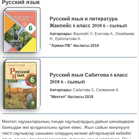
Русский язык
Русский язык и литература
Жанпейс 6 класс 2018 6 - сынып
Авторлары:
Жанпейс У., Есетова А., Озекбаева
Н., Ерболатова А.
"Арман-ПВ" баспасы 2018
Русский язык Сабитова 6 класс
2018 6 - сынып
Авторлары:
Сабитова З., Скляренко К.
"Мектеп" баспасы 2018
Мектеп оқушыларының пәндік оқулықтардың дайын шешімдерім
баяғыдан жиі қолданатыны құпия емес. Жыл сайын меңгеруге
тиісті оқулықтар санымен олардың көлемі айтарлықтай көбейіп
отыр, ал осы пәндерді менгеріп, түсінуге уақыт жеткіліксіз. Осы