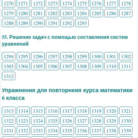
1270
1271
1272
1273
1274
1275
1276
1277
1278
1279
1280
1281
1282
1283
1284
1285
1286
1287
1288
1289
1290
1291
1292
1293
55. Решение задач с помощью составления систем
уравнений
1294
1295
1296
1297
1298
1299
1300
1301
1302
1303
1304
1305
1306
1307
1308
1309
1310
1311
1312
Упражнения для повторнеия курса математики
6 класса
1313
1314
1315
1316
1317
1318
1319
1320
1321
1322
1323
1324
1325
1326
1327
1328
1329
1330
1331
1332
1333
1334
1335
1336
1337
1338
1339