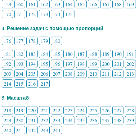
159
160
161
162
163
164
165
166
167
168
169
170
171
172
173
174
175
4. Решение задач с помощью пропорций
176
177
178
179
180
181
182
183
184
185
186
187
188
189
190
191
192
193
194
195
196
197
198
199
200
201
202
203
204
205
206
207
208
209
210
211
212
213
214
215
216
217
5. Масштаб
218
219
220
221
222
223
224
225
226
227
228
229
230
231
232
233
234
235
236
237
238
239
240
241
242
243
244