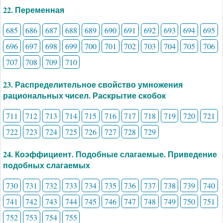
22. Переменная
685
686
687
688
689
690
691
692
693
694
695
696
697
698
699
700
701
702
703
704
705
706
707
708
709
710
23. Распределительное свойство умножения
рациональных чисел. Раскрытие скобок
711
712
713
714
715
716
717
718
719
720
721
722
723
724
725
726
727
728
729
24. Коэффициент. Подобные слагаемые. Приведение
подобных слагаемых
730
731
732
733
734
735
736
737
738
739
740
741
742
743
744
745
746
747
748
749
750
751
752
753
754
755