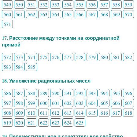
549
550
551
552
553
554
555
556
557
558
559
560
561
562
563
564
565
566
567
568
569
570
571
17. Расстояние между точками на координатной
прямой
572
573
574
575
576
577
578
579
580
581
582
583
584
585
18. Умножение рациональных чисел
586
587
588
589
590
591
592
593
594
595
596
597
598
599
600
601
602
603
604
605
606
607
608
609
610
611
612
613
614
615
616
617
618
619
620
621
622
623
624
625
19. Переместительное и сочетательное свойство