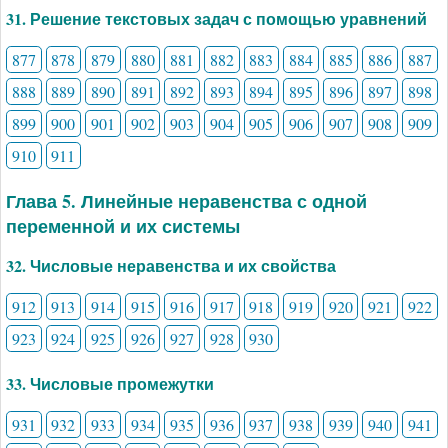
31. Решение текстовых задач с помощью уравнений
877
878
879
880
881
882
883
884
885
886
887
888
889
890
891
892
893
894
895
896
897
898
899
900
901
902
903
904
905
906
907
908
909
910
911
Глава 5. Линейные неравенства с одной
переменной и их системы
32. Числовые неравенства и их свойства
912
913
914
915
916
917
918
919
920
921
922
923
924
925
926
927
928
930
33. Числовые промежутки
931
932
933
934
935
936
937
938
939
940
941