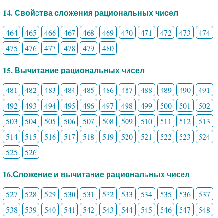
14. Свойства сложения рациональных чисел
464
465
466
467
468
469
470
471
472
473
474
475
476
477
478
479
480
15. Вычитание рациональных чисел
481
482
483
484
485
486
487
488
489
490
491
492
493
494
495
496
497
498
499
500
501
502
503
504
505
506
507
508
509
510
511
512
513
514
515
516
517
518
519
520
521
522
523
524
525
526
16.Сложение и вычитание рациональных чисел
527
528
529
530
531
532
533
534
535
536
537
538
539
540
541
542
543
544
545
546
547
548