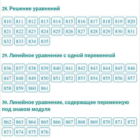
28. Решение уравнений
810
811
812
813
814
815
816
817
818
819
820
821
822
823
824
825
826
827
828
829
830
831
832
833
834
835
29. Линейное уравнение с одной переменной
836
837
838
839
840
841
842
843
844
845
846
847
848
849
850
851
852
853
854
855
856
857
858
859
860
861
30. Линейное уравнение, содержащее переменную
под знаком модуля
862
863
864
865
866
867
868
869
870
871
872
873
874
875
876