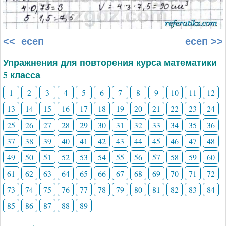
<< есеп
есеп >>
Упражнения для повторения курса математики
5 класса
1
2
3
4
5
6
7
8
9
10
11
12
13
14
15
16
17
18
19
20
21
22
23
24
25
26
27
28
29
30
31
32
33
34
35
36
37
38
39
40
41
42
43
44
45
46
47
48
49
50
51
52
53
54
55
56
57
58
59
60
61
62
63
64
65
66
67
68
69
70
71
72
73
74
75
76
77
78
79
80
81
82
83
84
85
86
87
88
89