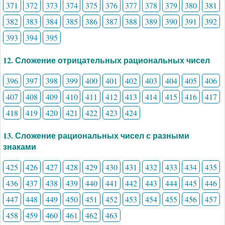
371
372
373
374
375
376
377
378
379
380
381
382
383
384
385
386
387
388
389
390
391
392
393
394
395
12. Сложение отрицательных рациональных чисел
396
397
398
399
400
401
402
403
404
405
406
407
408
409
410
411
412
413
414
415
416
417
418
419
420
421
422
423
424
13. Сложение рациональных чисел с разными
знаками
425
426
427
428
429
430
431
432
433
434
435
436
437
438
439
440
441
442
443
444
445
446
447
448
449
450
451
452
453
454
455
456
457
458
459
460
461
462
463