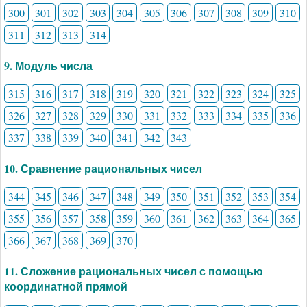
300
301
302
303
304
305
306
307
308
309
310
311
312
313
314
9. Модуль числа
315
316
317
318
319
320
321
322
323
324
325
326
327
328
329
330
331
332
333
334
335
336
337
338
339
340
341
342
343
10. Сравнение рациональных чисел
344
345
346
347
348
349
350
351
352
353
354
355
356
357
358
359
360
361
362
363
364
365
366
367
368
369
370
11. Сложение рациональных чисел с помощью
координатной прямой