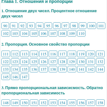
Глава 1. Отношения и пропорции
1. Отношение двух чисел. Процентное отношение
двух чисел
90
91
92
93
94
95
96
97
98
99
100
101
102
103
104
105
106
107
108
109
110
2. Пропорция. Основное свойство пропорции
111
112
113
114
115
116
117
118
119
120
121
122
123
124
125
126
127
128
129
130
131
132
133
134
135
136
137
138
139
140
141
142
144
145
146
147
3. Прямо пропорциональная зависисмость. Обратно
пропорциональная зависимость
148
149
150
151
152
153
154
155
156
157
158