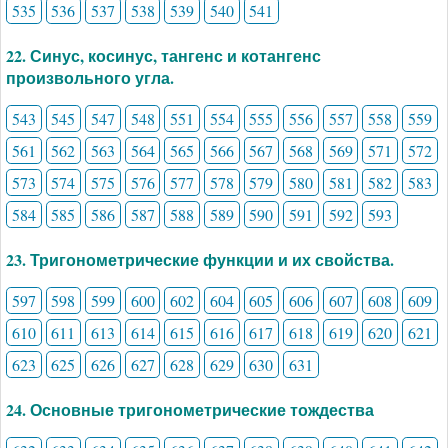
535
536
537
538
539
540
541
22. Синус, косинус, тангенс и котангенс
произвольного угла.
543
545
547
548
551
554
555
556
557
558
559
561
562
563
564
565
566
567
568
569
571
572
573
574
575
576
577
578
579
580
581
582
583
584
585
586
587
588
589
590
591
592
593
23. Тригонометрические функции и их свойства.
597
598
599
600
602
604
605
606
607
608
609
610
611
613
614
615
616
617
618
619
620
621
623
625
626
627
628
629
630
631
24. Основные тригонометрические тождества