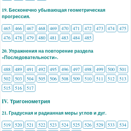
19. Бесконечно убывающая геометрическая
прогрессия.
465
466
467
468
469
470
471
472
473
474
475
476
478
479
480
481
483
484
485
20. Упражнения на повторение раздела
«Последовательности».
488
489
491
492
495
496
497
498
499
500
501
502
503
504
505
506
508
509
510
511
512
513
515
516
517
IV. Тригонометрия
21. Градусная и радианная меры углов и дуг.
519
520
521
522
523
524
525
526
529
533
534