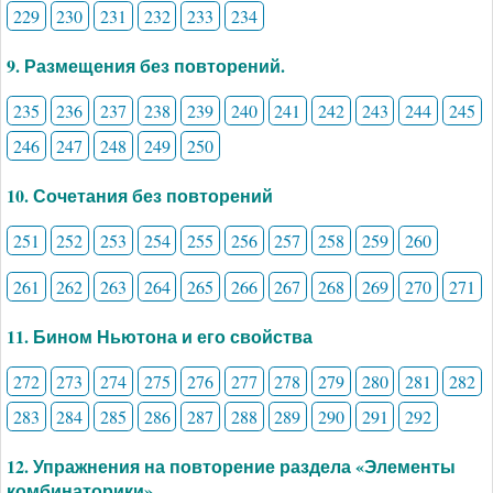
229
230
231
232
233
234
9. Размещения без повторений.
235
236
237
238
239
240
241
242
243
244
245
246
247
248
249
250
10. Сочетания без повторений
251
252
253
254
255
256
257
258
259
260
261
262
263
264
265
266
267
268
269
270
271
11. Бином Ньютона и его свойства
272
273
274
275
276
277
278
279
280
281
282
283
284
285
286
287
288
289
290
291
292
12. Упражнения на повторение раздела «Элементы
комбинаторики».