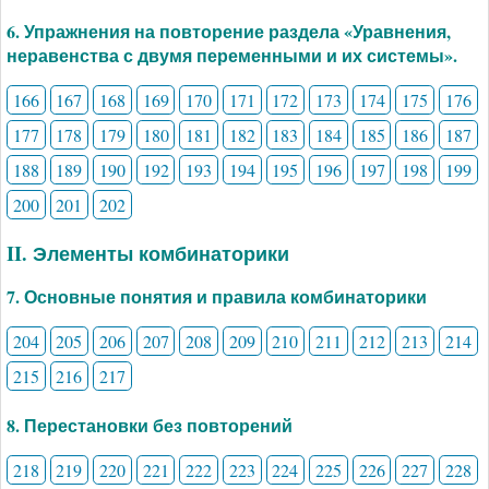
6. Упражнения на повторение раздела «Уравнения,
неравенства с двумя переменными и их системы».
166
167
168
169
170
171
172
173
174
175
176
177
178
179
180
181
182
183
184
185
186
187
188
189
190
192
193
194
195
196
197
198
199
200
201
202
II. Элементы комбинаторики
7. Основные понятия и правила комбинаторики
204
205
206
207
208
209
210
211
212
213
214
215
216
217
8. Перестановки без повторений
218
219
220
221
222
223
224
225
226
227
228