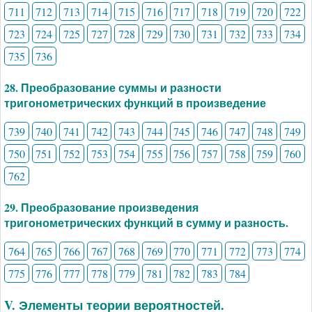
711
712
713
714
715
716
717
718
719
720
722
723
724
725
727
728
729
730
731
732
733
734
735
736
28. Преобразование суммы и разности
тригонометрических функций в произведение
739
740
741
742
743
744
745
746
747
748
749
750
751
752
753
754
755
756
757
758
759
760
762
29. Преобразование произведения
тригонометрических функций в сумму и разность.
764
765
766
767
768
769
770
771
772
773
774
775
776
777
778
779
781
782
783
784
V. Элементы теории вероятностей.