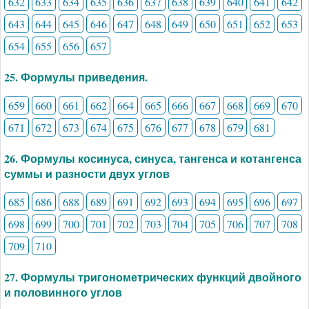
632
633
634
635
636
637
638
639
640
641
642
643
644
645
646
647
648
649
650
651
652
653
654
655
656
657
25. Формулы приведения.
659
660
661
662
664
665
666
667
668
669
670
671
672
673
674
675
676
677
678
679
681
26. Формулы косинуса, синуса, тангенса и котангенса
суммы и разности двух углов
685
686
688
689
691
692
693
694
695
696
697
698
699
700
701
702
703
704
705
706
707
708
709
710
27. Формулы тригонометрических функций двойного
и половинного углов