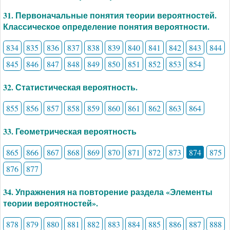
31. Первоначальные понятия теории вероятностей.
Классическое определение понятия вероятности.
834
835
836
837
838
839
840
841
842
843
844
845
846
847
848
849
850
851
852
853
854
32. Статистическая вероятность.
855
856
857
858
859
860
861
862
863
864
33. Геометрическая вероятность
865
866
867
868
869
870
871
872
873
874
875
876
877
34. Упражнения на повторение раздела «Элементы
теории вероятностей».
878
879
880
881
882
883
884
885
886
887
888