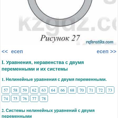
<< есеп
есеп >>
I. Уравнения, неравенства с двумя
переменными и их системы
1. Нелинейные уравнения с двумя переменными.
57
58
59
62
63
64
66
68
70
71
72
73
74
75
76
77
78
2. Системы нелинейных уравнений с двумя
переменными