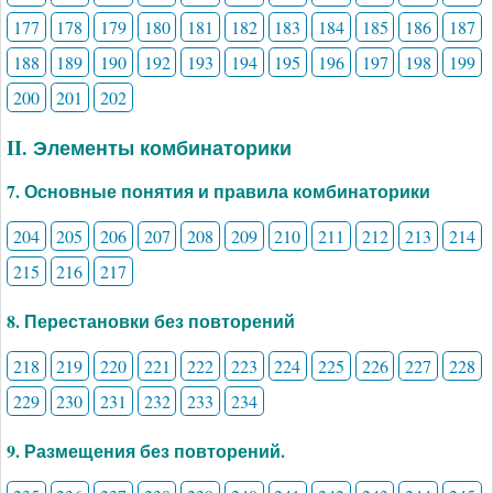
177
178
179
180
181
182
183
184
185
186
187
188
189
190
192
193
194
195
196
197
198
199
200
201
202
II. Элементы комбинаторики
7. Основные понятия и правила комбинаторики
204
205
206
207
208
209
210
211
212
213
214
215
216
217
8. Перестановки без повторений
218
219
220
221
222
223
224
225
226
227
228
229
230
231
232
233
234
9. Размещения без повторений.