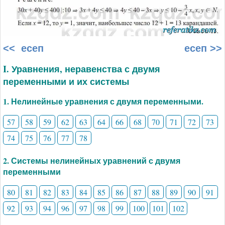
<< есеп
есеп >>
I. Уравнения, неравенства с двумя
переменными и их системы
1. Нелинейные уравнения с двумя переменными.
57
58
59
62
63
64
66
68
70
71
72
73
74
75
76
77
78
2. Системы нелинейных уравнений с двумя
переменными
80
81
82
83
84
85
86
87
88
89
90
91
92
93
94
96
97
98
99
100
101
102