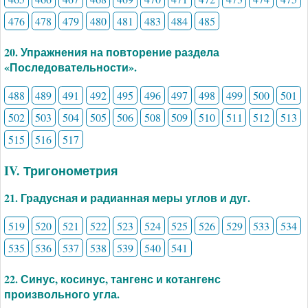
476
478
479
480
481
483
484
485
20. Упражнения на повторение раздела
«Последовательности».
488
489
491
492
495
496
497
498
499
500
501
502
503
504
505
506
508
509
510
511
512
513
515
516
517
IV. Тригонометрия
21. Градусная и радианная меры углов и дуг.
519
520
521
522
523
524
525
526
529
533
534
535
536
537
538
539
540
541
22. Синус, косинус, тангенс и котангенс
произвольного угла.