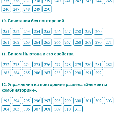
235
236
237
238
239
240
241
242
243
244
245
246
247
248
249
250
10. Сочетания без повторений
251
252
253
254
255
256
257
258
259
260
261
262
263
264
265
266
267
268
269
270
271
11. Бином Ньютона и его свойства
272
273
274
275
276
277
278
279
280
281
282
283
284
285
286
287
288
289
290
291
292
12. Упражнения на повторение раздела «Элементы
комбинаторики».
293
294
295
296
297
298
299
300
301
302
303
304
305
306
307
308
309
310
311