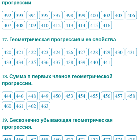
прогрессии
392
393
394
395
397
398
399
400
402
403
406
407
408
409
410
412
413
414
415
416
17. Геометрическая прогрессия и ее свойства
420
421
422
423
424
426
427
428
429
430
431
433
434
435
436
437
438
439
440
441
18. Сумма п первых членов геометрической
прогрессии.
444
446
448
449
450
453
454
455
456
457
458
460
461
462
463
19. Бесконечно убывающая геометрическая
прогрессия.
465
466
467
468
469
470
471
472
473
474
475