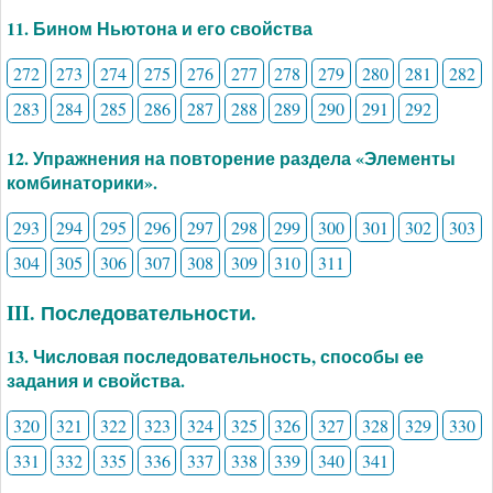
11. Бином Ньютона и его свойства
272
273
274
275
276
277
278
279
280
281
282
283
284
285
286
287
288
289
290
291
292
12. Упражнения на повторение раздела «Элементы
комбинаторики».
293
294
295
296
297
298
299
300
301
302
303
304
305
306
307
308
309
310
311
III. Последовательности.
13. Числовая последовательность, способы ее
задания и свойства.
320
321
322
323
324
325
326
327
328
329
330
331
332
335
336
337
338
339
340
341