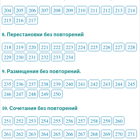
204
205
206
207
208
209
210
211
212
213
214
215
216
217
8. Перестановки без повторений
218
219
220
221
222
223
224
225
226
227
228
229
230
231
232
233
234
9. Размещения без повторений.
235
236
237
238
239
240
241
242
243
244
245
246
247
248
249
250
10. Сочетания без повторений
251
252
253
254
255
256
257
258
259
260
261
262
263
264
265
266
267
268
269
270
271