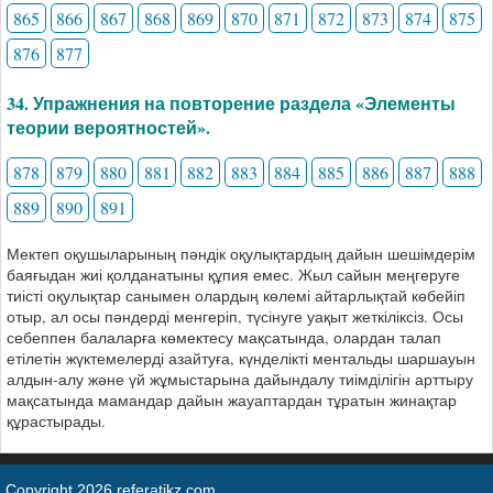
865
866
867
868
869
870
871
872
873
874
875
876
877
34. Упражнения на повторение раздела «Элементы
теории вероятностей».
878
879
880
881
882
883
884
885
886
887
888
889
890
891
Мектеп оқушыларының пәндік оқулықтардың дайын шешімдерім
баяғыдан жиі қолданатыны құпия емес. Жыл сайын меңгеруге
тиісті оқулықтар санымен олардың көлемі айтарлықтай көбейіп
отыр, ал осы пәндерді менгеріп, түсінуге уақыт жеткіліксіз. Осы
себеппен балаларға көмектесу мақсатында, олардан талап
етілетін жүктемелерді азайтуға, күнделікті ментальды шаршауын
алдын-алу және үй жұмыстарына дайындалу тиімділігін арттыру
мақсатында мамандар дайын жауаптардан тұратын жинақтар
құрастырады.
Copyright 2026 referatikz.com