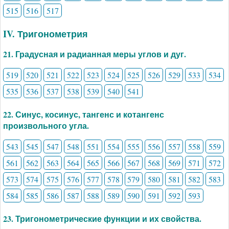
515
516
517
IV. Тригонометрия
21. Градусная и радианная меры углов и дуг.
519
520
521
522
523
524
525
526
529
533
534
535
536
537
538
539
540
541
22. Синус, косинус, тангенс и котангенс
произвольного угла.
543
545
547
548
551
554
555
556
557
558
559
561
562
563
564
565
566
567
568
569
571
572
573
574
575
576
577
578
579
580
581
582
583
584
585
586
587
588
589
590
591
592
593
23. Тригонометрические функции и их свойства.