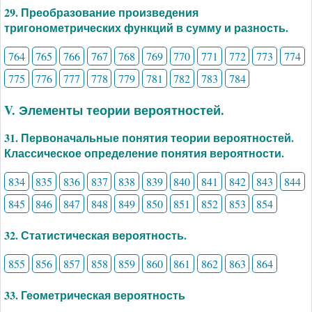
29. Преобразование произведения
тригонометрических функций в сумму и разность.
764
765
766
767
768
769
770
771
772
773
774
775
776
777
778
779
781
782
783
784
V. Элементы теории вероятностей.
31. Первоначальные понятия теории вероятностей.
Классическое определение понятия вероятности.
834
835
836
837
838
839
840
841
842
843
844
845
846
847
848
849
850
851
852
853
854
32. Статистическая вероятность.
855
856
857
858
859
860
861
862
863
864
33. Геометрическая вероятность