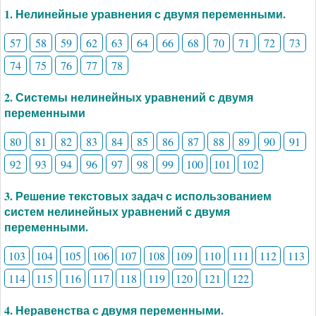
1. Нелинейные уравнения с двумя переменными.
57
58
59
62
63
64
66
68
70
71
72
73
74
75
76
77
78
2. Системы нелинейных уравнений с двумя
переменными
80
81
82
83
84
85
86
87
88
89
90
91
92
93
94
96
97
98
99
100
101
102
3. Решение текстовых задач с использованием
систем нелинейных уравнений с двумя
переменными.
103
104
105
106
107
108
109
110
111
112
113
114
115
116
117
118
119
120
121
122
4. Неравенства с двумя переменными.