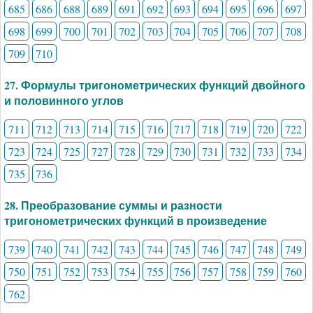
685
686
688
689
691
692
693
694
695
696
697
698
699
700
701
702
703
704
705
706
707
708
709
710
27. Формулы тригонометрических функций двойного
и половинного углов
711
712
713
714
715
716
717
718
719
720
722
723
724
725
727
728
729
730
731
732
733
734
735
736
28. Преобразование суммы и разности
тригонометрических функций в произведение
739
740
741
742
743
744
745
746
747
748
749
750
751
752
753
754
755
756
757
758
759
760
762