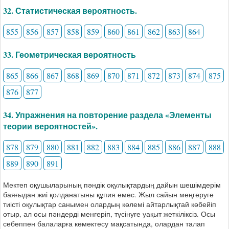
32. Статистическая вероятность.
855
856
857
858
859
860
861
862
863
864
33. Геометрическая вероятность
865
866
867
868
869
870
871
872
873
874
875
876
877
34. Упражнения на повторение раздела «Элементы
теории вероятностей».
878
879
880
881
882
883
884
885
886
887
888
889
890
891
Мектеп оқушыларының пәндік оқулықтардың дайын шешімдерім
баяғыдан жиі қолданатыны құпия емес. Жыл сайын меңгеруге
тиісті оқулықтар санымен олардың көлемі айтарлықтай көбейіп
отыр, ал осы пәндерді менгеріп, түсінуге уақыт жеткіліксіз. Осы
себеппен балаларға көмектесу мақсатында, олардан талап