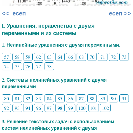
<< есеп
есеп >>
I. Уравнения, неравенства с двумя
переменными и их системы
1. Нелинейные уравнения с двумя переменными.
57
58
59
62
63
64
66
68
70
71
72
73
74
75
76
77
78
2. Системы нелинейных уравнений с двумя
переменными
80
81
82
83
84
85
86
87
88
89
90
91
92
93
94
96
97
98
99
100
101
102
3. Решение текстовых задач с использованием
систем нелинейных уравнений с двумя