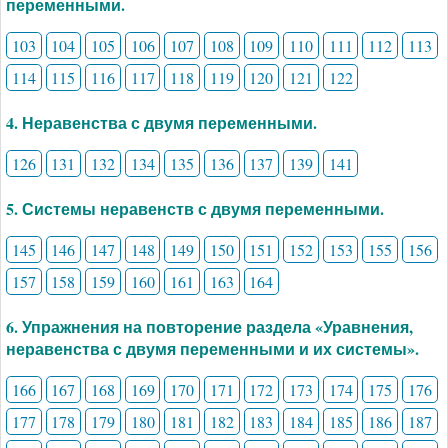
переменными.
103
104
105
106
107
108
109
110
111
112
113
114
115
116
117
118
119
120
121
122
4. Неравенства с двумя переменными.
126
131
132
134
135
136
137
139
141
5. Системы неравенств с двумя переменными.
145
146
147
148
149
150
151
152
153
155
156
157
158
159
160
161
163
164
6. Упражнения на повторение раздела «Уравнения,
неравенства с двумя переменными и их системы».
166
167
168
169
170
171
172
173
174
175
176
177
178
179
180
181
182
183
184
185
186
187