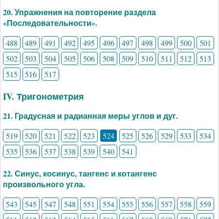
20. Упражнения на повторение раздела
«Последовательности».
488
489
491
492
495
496
497
498
499
500
501
502
503
504
505
506
508
509
510
511
512
513
515
516
517
IV. Тригонометрия
21. Градусная и радианная меры углов и дуг.
519
520
521
522
523
524
525
526
529
533
534
535
536
537
538
539
540
541
22. Синус, косинус, тангенс и котангенс
произвольного угла.
543
545
547
548
551
554
555
556
557
558
559