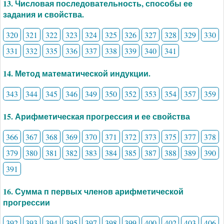
13. Числовая последовательность, способы ее
задания и свойства.
320
321
322
323
324
325
326
327
328
329
330
331
332
335
336
337
338
339
340
341
14. Метод математической индукции.
343
344
345
346
349
350
352
353
354
357
359
15. Арифметическая прогрессия и ее свойства
366
367
368
369
370
371
372
373
375
377
378
379
380
381
382
383
384
385
387
388
389
390
391
16. Сумма п первых членов арифметической
прогрессии
392
393
394
395
397
398
399
400
402
403
406