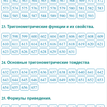
561
562
563
564
565
566
567
568
569
571
572
573
574
575
576
577
578
579
580
581
582
583
584
585
586
587
588
589
590
591
592
593
23. Тригонометрические функции и их свойства.
597
598
599
600
602
604
605
606
607
608
609
610
611
613
614
615
616
617
618
619
620
621
623
625
626
627
628
629
630
631
24. Основные тригонометрические тождества
632
633
634
635
636
637
638
639
640
641
642
643
644
645
646
647
648
649
650
651
652
653
654
655
656
657
25. Формулы приведения.