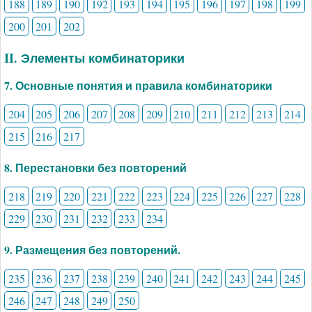
188
189
190
192
193
194
195
196
197
198
199
200
201
202
II. Элементы комбинаторики
7. Основные понятия и правила комбинаторики
204
205
206
207
208
209
210
211
212
213
214
215
216
217
8. Перестановки без повторений
218
219
220
221
222
223
224
225
226
227
228
229
230
231
232
233
234
9. Размещения без повторений.
235
236
237
238
239
240
241
242
243
244
245
246
247
248
249
250