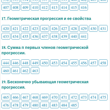
407
408
409
410
412
413
414
415
416
17. Геометрическая прогрессия и ее свойства
420
421
422
423
424
426
427
428
429
430
431
433
434
435
436
437
438
439
440
441
18. Сумма п первых членов геометрической
прогрессии.
444
446
448
449
450
453
454
455
456
457
458
460
461
462
463
19. Бесконечно убывающая геометрическая
прогрессия.
465
466
467
468
469
470
471
472
473
474
475
476
478
479
480
481
483
484
485