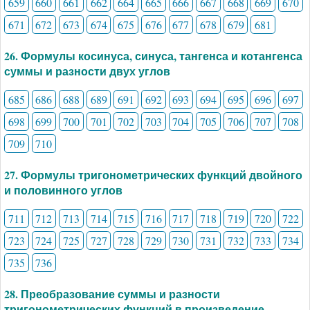
659
660
661
662
664
665
666
667
668
669
670
671
672
673
674
675
676
677
678
679
681
26. Формулы косинуса, синуса, тангенса и котангенса
суммы и разности двух углов
685
686
688
689
691
692
693
694
695
696
697
698
699
700
701
702
703
704
705
706
707
708
709
710
27. Формулы тригонометрических функций двойного
и половинного углов
711
712
713
714
715
716
717
718
719
720
722
723
724
725
727
728
729
730
731
732
733
734
735
736
28. Преобразование суммы и разности
тригонометрических функций в произведение