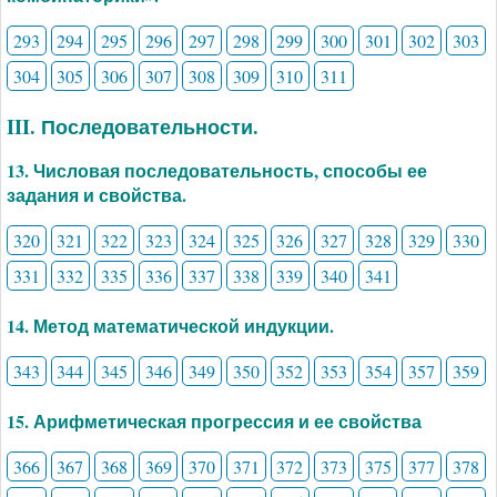
293
294
295
296
297
298
299
300
301
302
303
304
305
306
307
308
309
310
311
III. Последовательности.
13. Числовая последовательность, способы ее
задания и свойства.
320
321
322
323
324
325
326
327
328
329
330
331
332
335
336
337
338
339
340
341
14. Метод математической индукции.
343
344
345
346
349
350
352
353
354
357
359
15. Арифметическая прогрессия и ее свойства
366
367
368
369
370
371
372
373
375
377
378