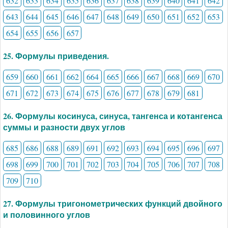
632
633
634
635
636
637
638
639
640
641
642
643
644
645
646
647
648
649
650
651
652
653
654
655
656
657
25. Формулы приведения.
659
660
661
662
664
665
666
667
668
669
670
671
672
673
674
675
676
677
678
679
681
26. Формулы косинуса, синуса, тангенса и котангенса
суммы и разности двух углов
685
686
688
689
691
692
693
694
695
696
697
698
699
700
701
702
703
704
705
706
707
708
709
710
27. Формулы тригонометрических функций двойного
и половинного углов