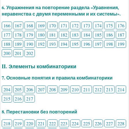
6. Упражнения на повторение раздела «Уравнения,
неравенства с двумя переменными и их системы».
166
167
168
169
170
171
172
173
174
175
176
177
178
179
180
181
182
183
184
185
186
187
188
189
190
192
193
194
195
196
197
198
199
200
201
202
II. Элементы комбинаторики
7. Основные понятия и правила комбинаторики
204
205
206
207
208
209
210
211
212
213
214
215
216
217
8. Перестановки без повторений
218
219
220
221
222
223
224
225
226
227
228