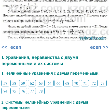
<< есеп
есеп >>
I. Уравнения, неравенства с двумя
переменными и их системы
1. Нелинейные уравнения с двумя переменными.
57
58
59
62
63
64
66
68
70
71
72
73
74
75
76
77
78
2. Системы нелинейных уравнений с двумя
переменными