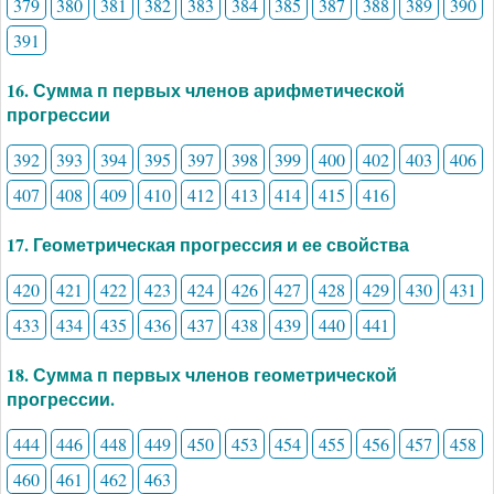
379
380
381
382
383
384
385
387
388
389
390
391
16. Сумма п первых членов арифметической
прогрессии
392
393
394
395
397
398
399
400
402
403
406
407
408
409
410
412
413
414
415
416
17. Геометрическая прогрессия и ее свойства
420
421
422
423
424
426
427
428
429
430
431
433
434
435
436
437
438
439
440
441
18. Сумма п первых членов геометрической
прогрессии.
444
446
448
449
450
453
454
455
456
457
458
460
461
462
463