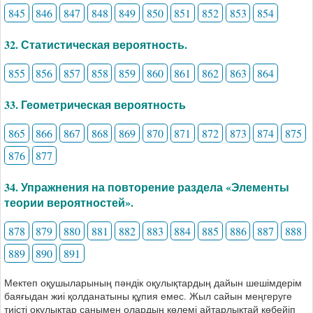
845
846
847
848
849
850
851
852
853
854
32. Статистическая вероятность.
855
856
857
858
859
860
861
862
863
864
33. Геометрическая вероятность
865
866
867
868
869
870
871
872
873
874
875
876
877
34. Упражнения на повторение раздела «Элементы
теории вероятностей».
878
879
880
881
882
883
884
885
886
887
888
889
890
891
Мектеп оқушыларының пәндік оқулықтардың дайын шешімдерім
баяғыдан жиі қолданатыны құпия емес. Жыл сайын меңгеруге
тиісті оқулықтар санымен олардың көлемі айтарлықтай көбейіп