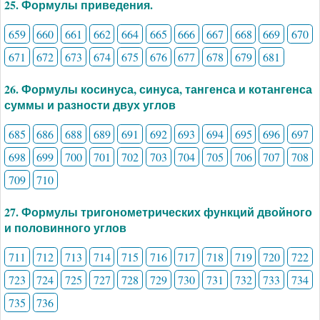
25. Формулы приведения.
659
660
661
662
664
665
666
667
668
669
670
671
672
673
674
675
676
677
678
679
681
26. Формулы косинуса, синуса, тангенса и котангенса
суммы и разности двух углов
685
686
688
689
691
692
693
694
695
696
697
698
699
700
701
702
703
704
705
706
707
708
709
710
27. Формулы тригонометрических функций двойного
и половинного углов
711
712
713
714
715
716
717
718
719
720
722
723
724
725
727
728
729
730
731
732
733
734
735
736