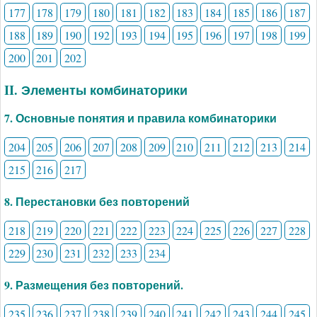
177
178
179
180
181
182
183
184
185
186
187
188
189
190
192
193
194
195
196
197
198
199
200
201
202
II. Элементы комбинаторики
7. Основные понятия и правила комбинаторики
204
205
206
207
208
209
210
211
212
213
214
215
216
217
8. Перестановки без повторений
218
219
220
221
222
223
224
225
226
227
228
229
230
231
232
233
234
9. Размещения без повторений.
235
236
237
238
239
240
241
242
243
244
245