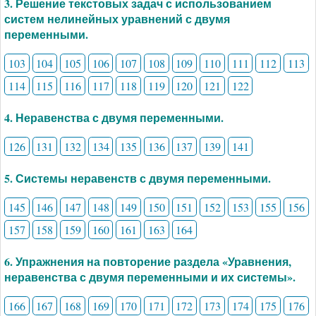
3. Решение текстовых задач с использованием
систем нелинейных уравнений с двумя
переменными.
103
104
105
106
107
108
109
110
111
112
113
114
115
116
117
118
119
120
121
122
4. Неравенства с двумя переменными.
126
131
132
134
135
136
137
139
141
5. Системы неравенств с двумя переменными.
145
146
147
148
149
150
151
152
153
155
156
157
158
159
160
161
163
164
6. Упражнения на повторение раздела «Уравнения,
неравенства с двумя переменными и их системы».
166
167
168
169
170
171
172
173
174
175
176