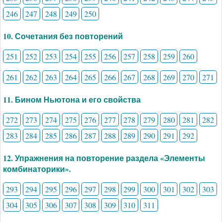
246
247
248
249
250
10. Сочетания без повторений
251
252
253
254
255
256
257
258
259
260
261
262
263
264
265
266
267
268
269
270
271
11. Бином Ньютона и его свойства
272
273
274
275
276
277
278
279
280
281
282
283
284
285
286
287
288
289
290
291
292
12. Упражнения на повторение раздела «Элементы
комбинаторики».
293
294
295
296
297
298
299
300
301
302
303
304
305
306
307
308
309
310
311