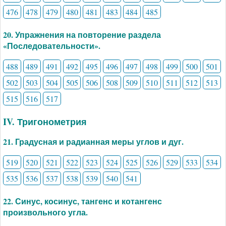
476
478
479
480
481
483
484
485
20. Упражнения на повторение раздела
«Последовательности».
488
489
491
492
495
496
497
498
499
500
501
502
503
504
505
506
508
509
510
511
512
513
515
516
517
IV. Тригонометрия
21. Градусная и радианная меры углов и дуг.
519
520
521
522
523
524
525
526
529
533
534
535
536
537
538
539
540
541
22. Синус, косинус, тангенс и котангенс
произвольного угла.