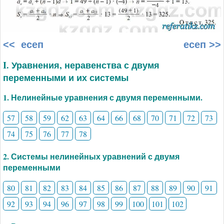
<< есеп
есеп >>
I. Уравнения, неравенства с двумя
переменными и их системы
1. Нелинейные уравнения с двумя переменными.
57
58
59
62
63
64
66
68
70
71
72
73
74
75
76
77
78
2. Системы нелинейных уравнений с двумя
переменными
80
81
82
83
84
85
86
87
88
89
90
91
92
93
94
96
97
98
99
100
101
102