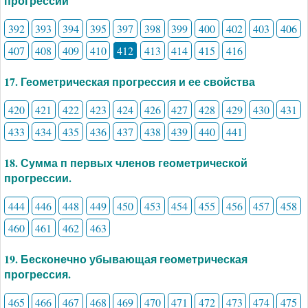
прогрессии
392
393
394
395
397
398
399
400
402
403
406
407
408
409
410
412
413
414
415
416
17. Геометрическая прогрессия и ее свойства
420
421
422
423
424
426
427
428
429
430
431
433
434
435
436
437
438
439
440
441
18. Сумма п первых членов геометрической
прогрессии.
444
446
448
449
450
453
454
455
456
457
458
460
461
462
463
19. Бесконечно убывающая геометрическая
прогрессия.
465
466
467
468
469
470
471
472
473
474
475