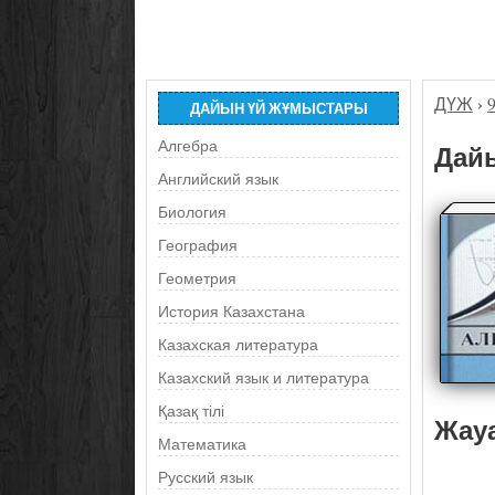
ДҮЖ
›
ДАЙЫН ҮЙ ЖҰМЫСТАРЫ
Алгебра
Дайы
Английский язык
Биология
География
Геометрия
История Казахстана
Казахская литература
Казахский язык и литература
Қазақ тілі
Жау
Математика
Русский язык