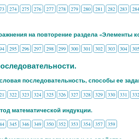
73
274
275
276
277
278
279
280
281
282
283
28
пражнения на повторение раздела «Элементы 
94
295
296
297
298
299
300
301
302
303
304
30
 Последовательности.
исловая последовательность, способы ее зада
21
322
323
324
325
326
327
328
329
330
331
33
етод математической индукции.
44
345
346
349
350
352
353
354
357
359