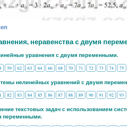
сеп
равнения, неравенства с двумя пере
линейные уравнения с двумя переменными.
8
59
62
63
64
66
68
70
71
72
73
74
75
стемы нелинейных уравнений с двумя переме
1
82
83
84
85
86
87
88
89
90
91
92
93
шение текстовых задач с использованием сис
я переменными.