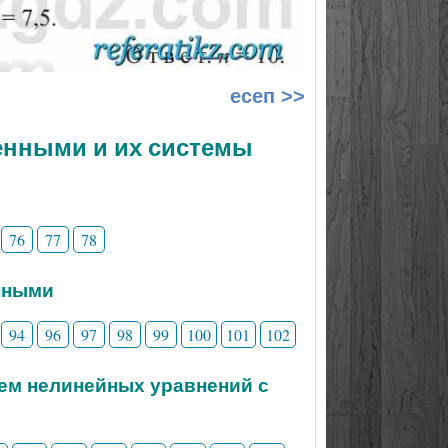
есеп >>
менными и их системы
76
77
78
нными
94
96
97
98
99
100
101
102
тем нелинейных уравнений с