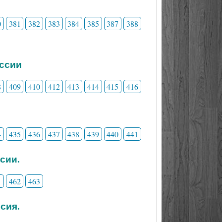
0
381
382
383
384
385
387
388
ессии
8
409
410
412
413
414
415
416
4
435
436
437
438
439
440
441
сии.
1
462
463
сия.