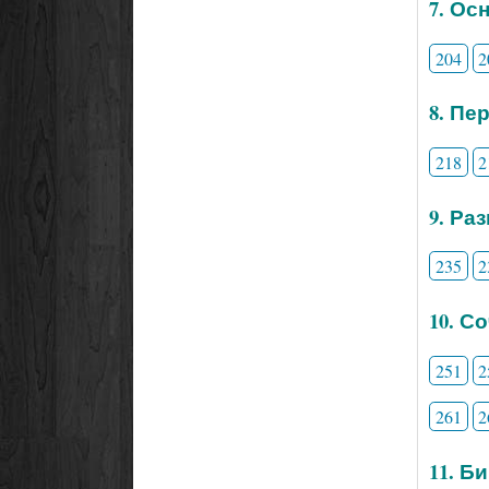
7. Ос
204
2
8. Пе
218
2
9. Ра
235
2
10. С
251
2
261
2
11. Б