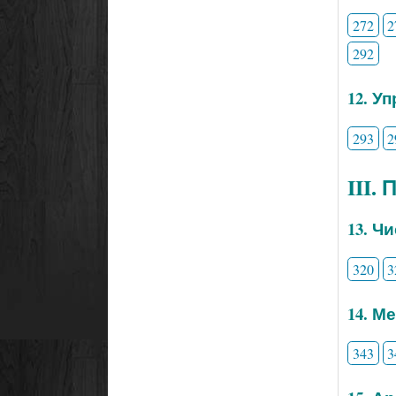
272
2
292
12. У
293
2
III.
13. Ч
320
3
14. М
343
3