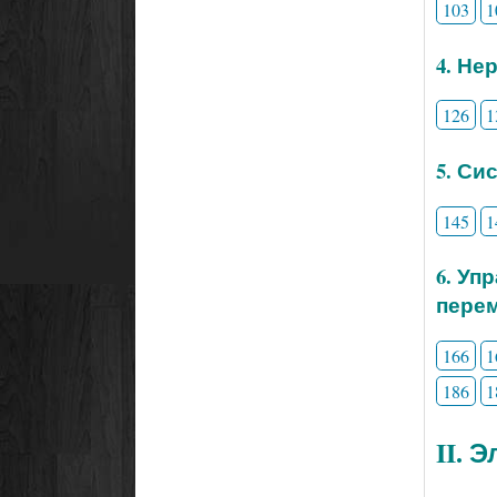
103
1
4. Не
126
1
5. Си
145
1
6. Уп
перем
166
1
186
1
II. 