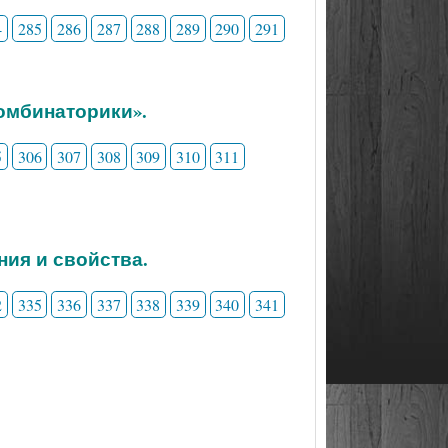
4
285
286
287
288
289
290
291
комбинаторики».
5
306
307
308
309
310
311
ния и свойства.
2
335
336
337
338
339
340
341