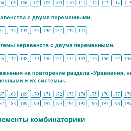
04
105
106
107
108
109
110
111
112
113
114
11
равенства с двумя переменными.
31
132
134
135
136
137
139
141
стемы неравенств с двумя переменными.
46
147
148
149
150
151
152
153
155
156
157
15
ражнения на повторение раздела «Уравнения, 
енными и их системы».
67
168
169
170
171
172
173
174
175
176
177
17
87
188
189
190
192
193
194
195
196
197
198
19
Элементы комбинаторики