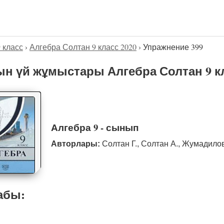
9 класс
›
Алгебра Солтан 9 класс 2020
›
Упражнение 399
н үй жұмыстары Алгебра Солтан 9 кл
Алгебра 9 - сынып
Авторлары:
Солтан Г., Солтан А., Жумадило
абы: