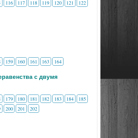
5
116
117
118
119
120
121
122
8
159
160
161
163
164
неравенства с двумя
8
179
180
181
182
183
184
185
9
200
201
202