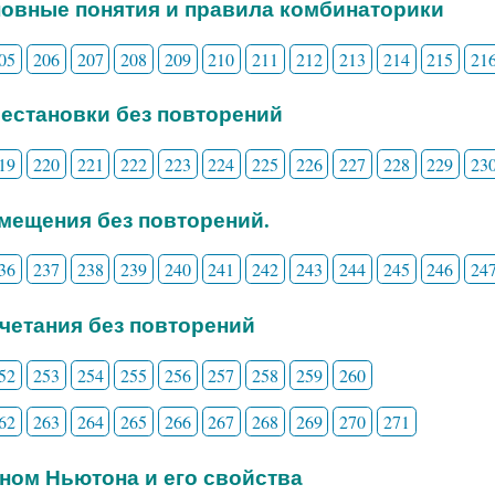
новные понятия и правила комбинаторики
05
206
207
208
209
210
211
212
213
214
215
21
рестановки без повторений
19
220
221
222
223
224
225
226
227
228
229
23
змещения без повторений.
36
237
238
239
240
241
242
243
244
245
246
24
очетания без повторений
52
253
254
255
256
257
258
259
260
62
263
264
265
266
267
268
269
270
271
ином Ньютона и его свойства