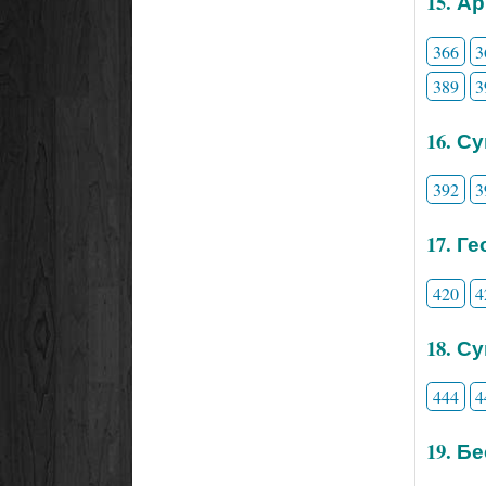
15. А
366
3
389
3
16. С
392
3
17. Г
420
4
18. С
444
4
19. Б