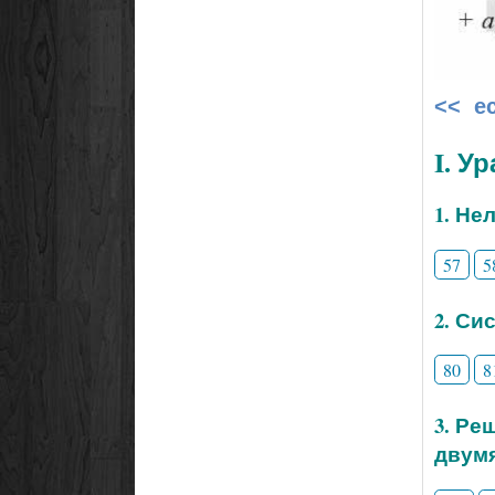
<< е
I. У
1. Не
57
5
2. Си
80
8
3. Ре
двум