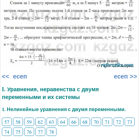
<< есеп
есеп >>
I. Уравнения, неравенства с двумя
переменными и их системы
1. Нелинейные уравнения с двумя переменными.
57
58
59
62
63
64
66
68
70
71
72
73
74
75
76
77
78