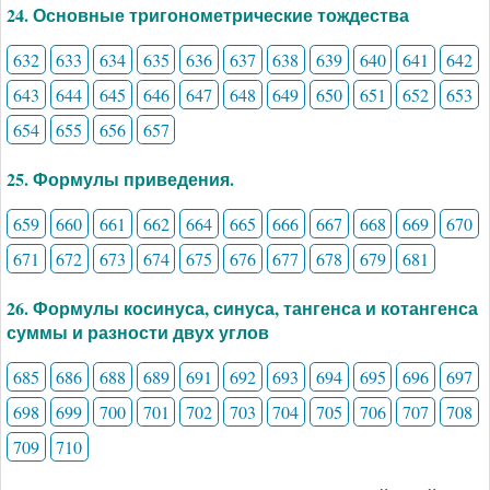
24. Основные тригонометрические тождества
632
633
634
635
636
637
638
639
640
641
642
643
644
645
646
647
648
649
650
651
652
653
654
655
656
657
25. Формулы приведения.
659
660
661
662
664
665
666
667
668
669
670
671
672
673
674
675
676
677
678
679
681
26. Формулы косинуса, синуса, тангенса и котангенса
суммы и разности двух углов
685
686
688
689
691
692
693
694
695
696
697
698
699
700
701
702
703
704
705
706
707
708
709
710