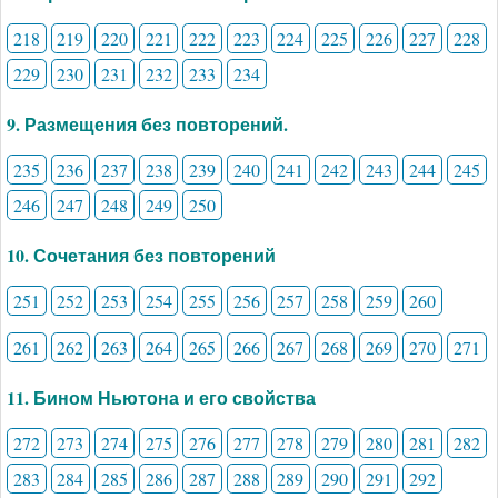
218
219
220
221
222
223
224
225
226
227
228
229
230
231
232
233
234
9. Размещения без повторений.
235
236
237
238
239
240
241
242
243
244
245
246
247
248
249
250
10. Сочетания без повторений
251
252
253
254
255
256
257
258
259
260
261
262
263
264
265
266
267
268
269
270
271
11. Бином Ньютона и его свойства
272
273
274
275
276
277
278
279
280
281
282
283
284
285
286
287
288
289
290
291
292