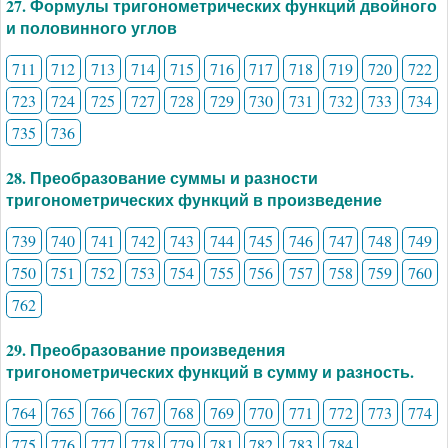
27. Формулы тригонометрических функций двойного
и половинного углов
711
712
713
714
715
716
717
718
719
720
722
723
724
725
727
728
729
730
731
732
733
734
735
736
28. Преобразование суммы и разности
тригонометрических функций в произведение
739
740
741
742
743
744
745
746
747
748
749
750
751
752
753
754
755
756
757
758
759
760
762
29. Преобразование произведения
тригонометрических функций в сумму и разность.
764
765
766
767
768
769
770
771
772
773
774
775
776
777
778
779
781
782
783
784