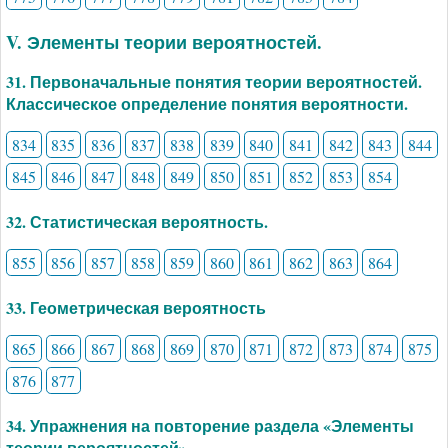
V. Элементы теории вероятностей.
31. Первоначальные понятия теории вероятностей.
Классическое определение понятия вероятности.
834
835
836
837
838
839
840
841
842
843
844
845
846
847
848
849
850
851
852
853
854
32. Статистическая вероятность.
855
856
857
858
859
860
861
862
863
864
33. Геометрическая вероятность
865
866
867
868
869
870
871
872
873
874
875
876
877
34. Упражнения на повторение раздела «Элементы
теории вероятностей».