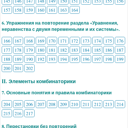
145
146
147
148
149
150
151
152
153
155
156
157
158
159
160
161
163
164
6. Упражнения на повторение раздела «Уравнения,
неравенства с двумя переменными и их системы».
166
167
168
169
170
171
172
173
174
175
176
177
178
179
180
181
182
183
184
185
186
187
188
189
190
192
193
194
195
196
197
198
199
200
201
202
II. Элементы комбинаторики
7. Основные понятия и правила комбинаторики
204
205
206
207
208
209
210
211
212
213
214
215
216
217
8. Перестановки без повторений