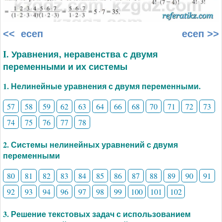
<< есеп
есеп >>
I. Уравнения, неравенства с двумя
переменными и их системы
1. Нелинейные уравнения с двумя переменными.
57
58
59
62
63
64
66
68
70
71
72
73
74
75
76
77
78
2. Системы нелинейных уравнений с двумя
переменными
80
81
82
83
84
85
86
87
88
89
90
91
92
93
94
96
97
98
99
100
101
102
3. Решение текстовых задач с использованием