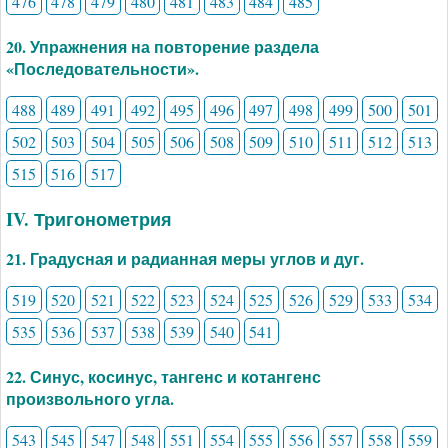
476
478
479
480
481
483
484
485
20. Упражнения на повторение раздела
«Последовательности».
488
489
491
492
495
496
497
498
499
500
501
502
503
504
505
506
508
509
510
511
512
513
515
516
517
IV. Тригонометрия
21. Градусная и радианная меры углов и дуг.
519
520
521
522
523
524
525
526
529
533
534
535
536
537
538
539
540
541
22. Синус, косинус, тангенс и котангенс
произвольного угла.
543
545
547
548
551
554
555
556
557
558
559