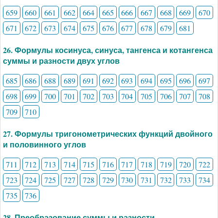
659
660
661
662
664
665
666
667
668
669
670
671
672
673
674
675
676
677
678
679
681
26. Формулы косинуса, синуса, тангенса и котангенса
суммы и разности двух углов
685
686
688
689
691
692
693
694
695
696
697
698
699
700
701
702
703
704
705
706
707
708
709
710
27. Формулы тригонометрических функций двойного
и половинного углов
711
712
713
714
715
716
717
718
719
720
722
723
724
725
727
728
729
730
731
732
733
734
735
736
28. Преобразование суммы и разности