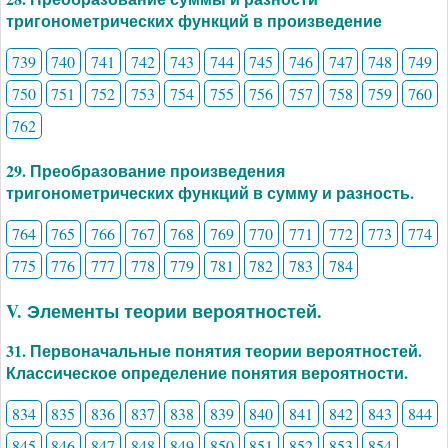
тригонометрических функций в произведение
739
740
741
742
743
744
745
746
747
748
749
750
751
752
753
754
755
756
757
758
759
760
762
29. Преобразование произведения
тригонометрических функций в сумму и разность.
764
765
766
767
768
769
770
771
772
773
774
775
776
777
778
779
781
782
783
784
V. Элементы теории вероятностей.
31. Первоначальные понятия теории вероятностей.
Классическое определение понятия вероятности.
834
835
836
837
838
839
840
841
842
843
844
845
846
847
848
849
850
851
852
853
854