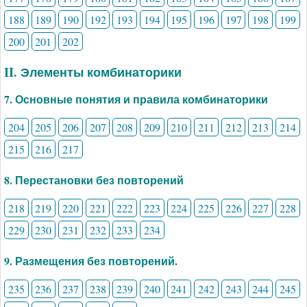
188
189
190
192
193
194
195
196
197
198
199
200
201
202
II. Элементы комбинаторики
7. Основные понятия и правила комбинаторики
204
205
206
207
208
209
210
211
212
213
214
215
216
217
8. Перестановки без повторений
218
219
220
221
222
223
224
225
226
227
228
229
230
231
232
233
234
9. Размещения без повторений.
235
236
237
238
239
240
241
242
243
244
245