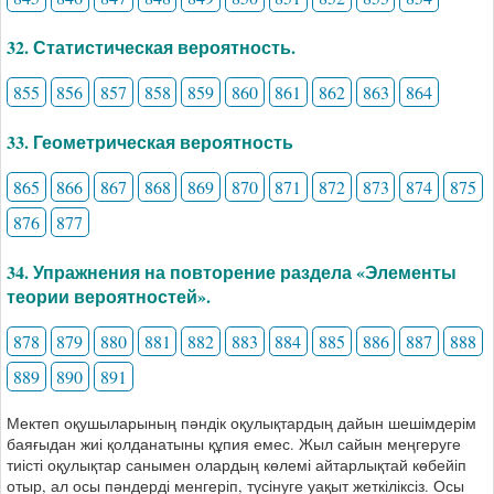
32. Статистическая вероятность.
855
856
857
858
859
860
861
862
863
864
33. Геометрическая вероятность
865
866
867
868
869
870
871
872
873
874
875
876
877
34. Упражнения на повторение раздела «Элементы
теории вероятностей».
878
879
880
881
882
883
884
885
886
887
888
889
890
891
Мектеп оқушыларының пәндік оқулықтардың дайын шешімдерім
баяғыдан жиі қолданатыны құпия емес. Жыл сайын меңгеруге
тиісті оқулықтар санымен олардың көлемі айтарлықтай көбейіп
отыр, ал осы пәндерді менгеріп, түсінуге уақыт жеткіліксіз. Осы