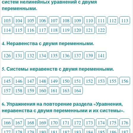
систем нелинейных уравнений с двумя
переменными.
103
104
105
106
107
108
109
110
111
112
113
114
115
116
117
118
119
120
121
122
4. Неравенства с двумя переменными.
126
131
132
134
135
136
137
139
141
5. Системы неравенств с двумя переменными.
145
146
147
148
149
150
151
152
153
155
156
157
158
159
160
161
163
164
6. Упражнения на повторение раздела «Уравнения,
неравенства с двумя переменными и их системы».
166
167
168
169
170
171
172
173
174
175
176
177
178
179
180
181
182
183
184
185
186
187