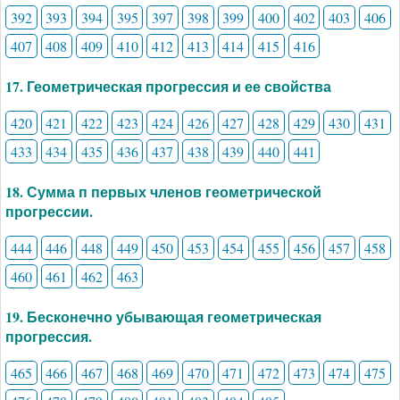
392
393
394
395
397
398
399
400
402
403
406
407
408
409
410
412
413
414
415
416
17. Геометрическая прогрессия и ее свойства
420
421
422
423
424
426
427
428
429
430
431
433
434
435
436
437
438
439
440
441
18. Сумма п первых членов геометрической
прогрессии.
444
446
448
449
450
453
454
455
456
457
458
460
461
462
463
19. Бесконечно убывающая геометрическая
прогрессия.
465
466
467
468
469
470
471
472
473
474
475