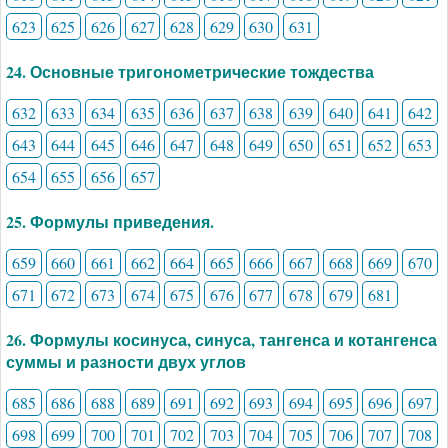
623
625
626
627
628
629
630
631
24. Основные тригонометрические тождества
632
633
634
635
636
637
638
639
640
641
642
643
644
645
646
647
648
649
650
651
652
653
654
655
656
657
25. Формулы приведения.
659
660
661
662
664
665
666
667
668
669
670
671
672
673
674
675
676
677
678
679
681
26. Формулы косинуса, синуса, тангенса и котангенса
суммы и разности двух углов
685
686
688
689
691
692
693
694
695
696
697
698
699
700
701
702
703
704
705
706
707
708