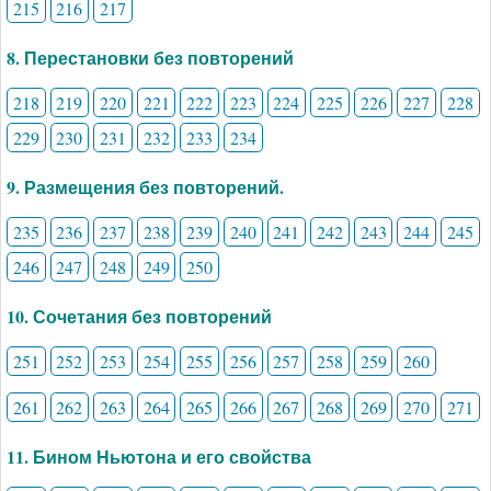
215
216
217
8. Перестановки без повторений
218
219
220
221
222
223
224
225
226
227
228
229
230
231
232
233
234
9. Размещения без повторений.
235
236
237
238
239
240
241
242
243
244
245
246
247
248
249
250
10. Сочетания без повторений
251
252
253
254
255
256
257
258
259
260
261
262
263
264
265
266
267
268
269
270
271
11. Бином Ньютона и его свойства