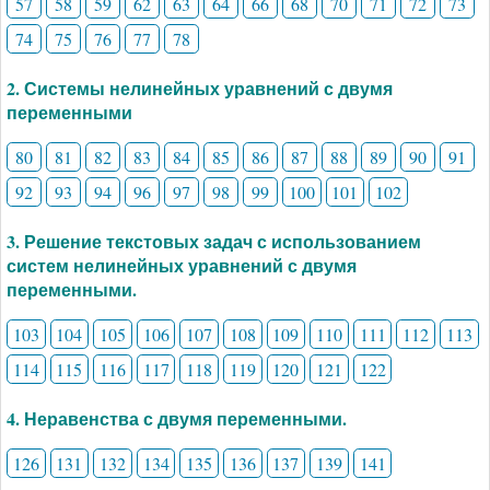
57
58
59
62
63
64
66
68
70
71
72
73
74
75
76
77
78
2. Системы нелинейных уравнений с двумя
переменными
80
81
82
83
84
85
86
87
88
89
90
91
92
93
94
96
97
98
99
100
101
102
3. Решение текстовых задач с использованием
систем нелинейных уравнений с двумя
переменными.
103
104
105
106
107
108
109
110
111
112
113
114
115
116
117
118
119
120
121
122
4. Неравенства с двумя переменными.
126
131
132
134
135
136
137
139
141