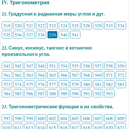
IV. Тригонометрия
21. Градусная и радианная меры углов и дуг.
519
520
521
522
523
524
525
526
529
533
534
535
536
537
538
539
540
541
22. Синус, косинус, тангенс и котангенс
произвольного угла.
543
545
547
548
551
554
555
556
557
558
559
561
562
563
564
565
566
567
568
569
571
572
573
574
575
576
577
578
579
580
581
582
583
584
585
586
587
588
589
590
591
592
593
23. Тригонометрические функции и их свойства.
597
598
599
600
602
604
605
606
607
608
609
610
611
613
614
615
616
617
618
619
620
621