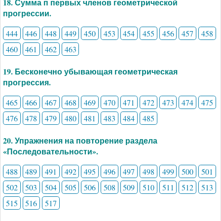
18. Сумма п первых членов геометрической
прогрессии.
444
446
448
449
450
453
454
455
456
457
458
460
461
462
463
19. Бесконечно убывающая геометрическая
прогрессия.
465
466
467
468
469
470
471
472
473
474
475
476
478
479
480
481
483
484
485
20. Упражнения на повторение раздела
«Последовательности».
488
489
491
492
495
496
497
498
499
500
501
502
503
504
505
506
508
509
510
511
512
513
515
516
517