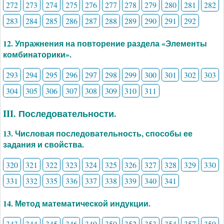
272
273
274
275
276
277
278
279
280
281
282
283
284
285
286
287
288
289
290
291
292
12. Упражнения на повторение раздела «Элементы
комбинаторики».
293
294
295
296
297
298
299
300
301
302
303
304
305
306
307
308
309
310
311
III. Последовательности.
13. Числовая последовательность, способы ее
задания и свойства.
320
321
322
323
324
325
326
327
328
329
330
331
332
335
336
337
338
339
340
341
14. Метод математической индукции.
343
344
345
346
349
350
352
353
354
357
359