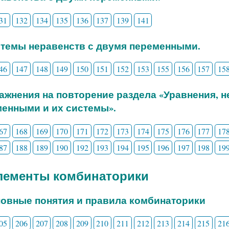
31
132
134
135
136
137
139
141
стемы неравенств с двумя переменными.
46
147
148
149
150
151
152
153
155
156
157
15
ражнения на повторение раздела «Уравнения, 
енными и их системы».
67
168
169
170
171
172
173
174
175
176
177
17
87
188
189
190
192
193
194
195
196
197
198
19
Элементы комбинаторики
новные понятия и правила комбинаторики
05
206
207
208
209
210
211
212
213
214
215
21