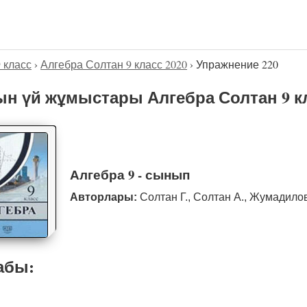
9 класс
›
Алгебра Солтан 9 класс 2020
›
Упражнение 220
н үй жұмыстары Алгебра Солтан 9 кл
Алгебра 9 - сынып
Авторлары:
Солтан Г., Солтан А., Жумадило
абы: