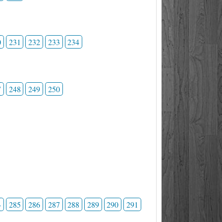
0
231
232
233
234
7
248
249
250
4
285
286
287
288
289
290
291