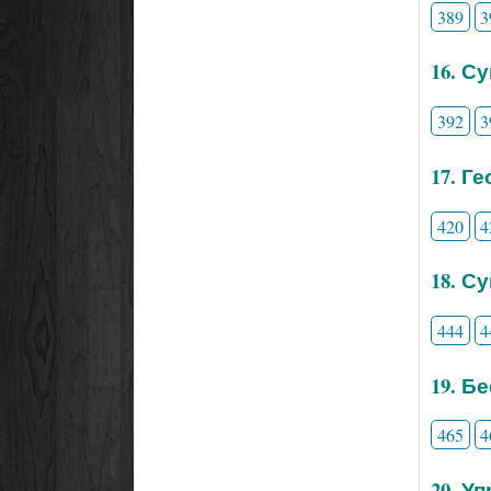
389
3
16. С
392
3
17. Г
420
4
18. С
444
4
19. Б
465
4
20. У