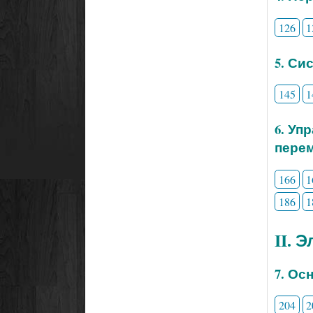
126
1
5. Си
145
1
6. Уп
перем
166
1
186
1
II. 
7. Ос
204
2