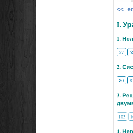
<< е
I. У
1. Не
57
5
2. Си
80
8
3. Ре
двум
103
1
4. Не