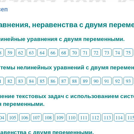
сеп
равнения, неравенства с двумя пере
линейные уравнения с двумя переменными.
8
59
62
63
64
66
68
70
71
72
73
74
75
стемы нелинейных уравнений с двумя переме
1
82
83
84
85
86
87
88
89
90
91
92
93
шение текстовых задач с использованием сис
я переменными.
04
105
106
107
108
109
110
111
112
113
114
11
равенства с двумя переменными.