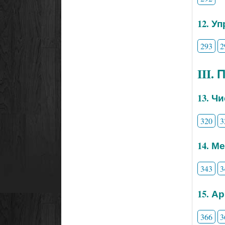
12. У
293
2
III.
13. Ч
320
3
14. М
343
3
15. А
366
3