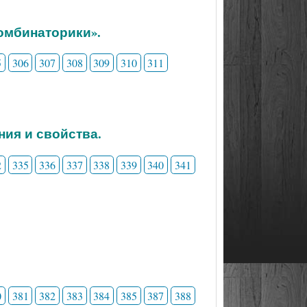
комбинаторики».
5
306
307
308
309
310
311
ния и свойства.
2
335
336
337
338
339
340
341
0
381
382
383
384
385
387
388