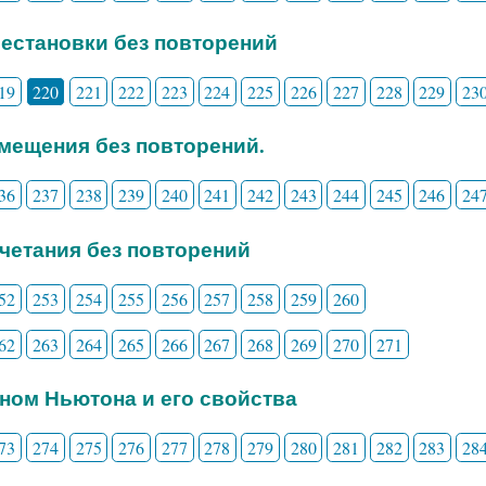
рестановки без повторений
19
220
221
222
223
224
225
226
227
228
229
23
змещения без повторений.
36
237
238
239
240
241
242
243
244
245
246
24
очетания без повторений
52
253
254
255
256
257
258
259
260
62
263
264
265
266
267
268
269
270
271
ином Ньютона и его свойства
73
274
275
276
277
278
279
280
281
282
283
28