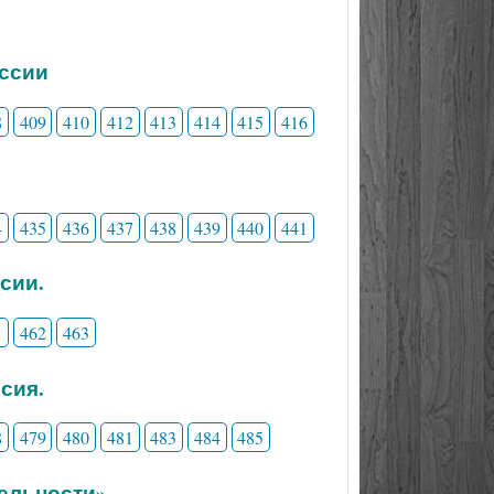
ессии
8
409
410
412
413
414
415
416
4
435
436
437
438
439
440
441
сии.
1
462
463
сия.
8
479
480
481
483
484
485
ельности».