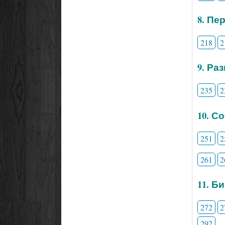
8. Пе
218
2
9. Ра
235
2
10. С
251
2
261
2
11. Б
272
2
292