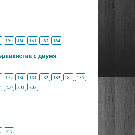
8
159
160
161
163
164
неравенства с двумя
8
179
180
181
182
183
184
185
9
200
201
202
6
217