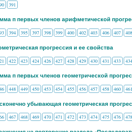
90
391
умма п первых членов арифметической прогр
93
394
395
397
398
399
400
402
403
406
407
40
еометрическая прогрессия и ее свойства
21
422
423
424
426
427
428
429
430
431
433
43
умма п первых членов геометрической прогрес
46
448
449
450
453
454
455
456
457
458
460
46
есконечно убывающая геометрическая прогрес
66
467
468
469
470
471
472
473
474
475
476
47
пражнения на повторение раздела «Последоват