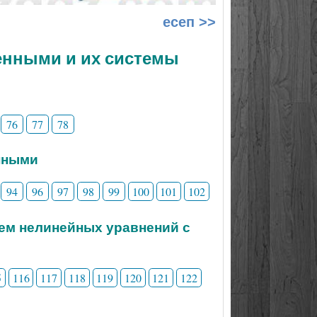
есеп >>
менными и их системы
76
77
78
нными
94
96
97
98
99
100
101
102
тем нелинейных уравнений с
5
116
117
118
119
120
121
122