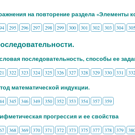
пражнения на повторение раздела «Элементы 
94
295
296
297
298
299
300
301
302
303
304
30
 Последовательности.
исловая последовательность, способы ее зада
21
322
323
324
325
326
327
328
329
330
331
33
етод математической индукции.
44
345
346
349
350
352
353
354
357
359
рифметическая прогрессия и ее свойства
67
368
369
370
371
372
373
375
377
378
379
38