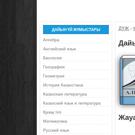
ДҮЖ
›
ДАЙЫН ҮЙ ЖҰМЫСТАРЫ
Алгебра
Дайы
Английский язык
Биология
География
Геометрия
История Казахстана
Казахская литература
Казахский язык и литература
Қазақ тілі
Жау
Математика
Русский язык