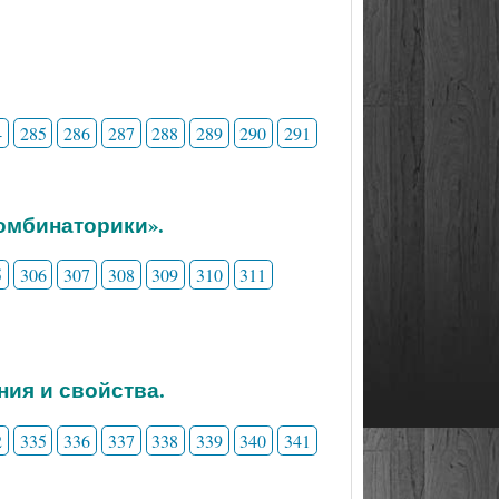
4
285
286
287
288
289
290
291
комбинаторики».
5
306
307
308
309
310
311
ния и свойства.
2
335
336
337
338
339
340
341