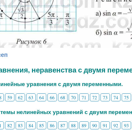
сеп
равнения, неравенства с двумя пере
линейные уравнения с двумя переменными.
8
59
62
63
64
66
68
70
71
72
73
74
75
стемы нелинейных уравнений с двумя переме
1
82
83
84
85
86
87
88
89
90
91
92
93