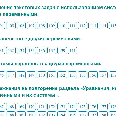
шение текстовых задач с использованием сис
я переменными.
04
105
106
107
108
109
110
111
112
113
114
11
равенства с двумя переменными.
31
132
134
135
136
137
139
141
стемы неравенств с двумя переменными.
46
147
148
149
150
151
152
153
155
156
157
15
ражнения на повторение раздела «Уравнения, 
енными и их системы».
67
168
169
170
171
172
173
174
175
176
177
17
87
188
189
190
192
193
194
195
196
197
198
19