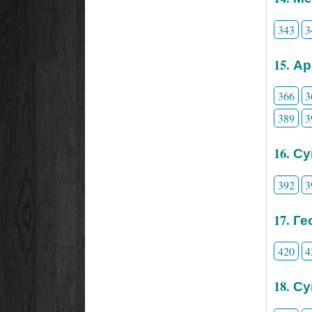
343
3
15. А
366
3
389
3
16. С
392
3
17. Г
420
4
18. С