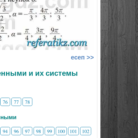
есеп >>
менными и их системы
76
77
78
нными
94
96
97
98
99
100
101
102