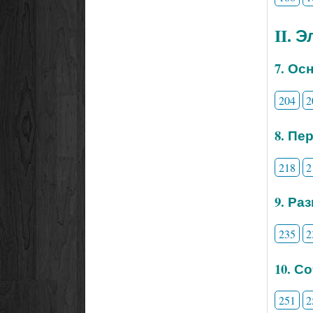
II. 
7. Ос
204
2
8. Пе
218
2
9. Ра
235
2
10. С
251
2