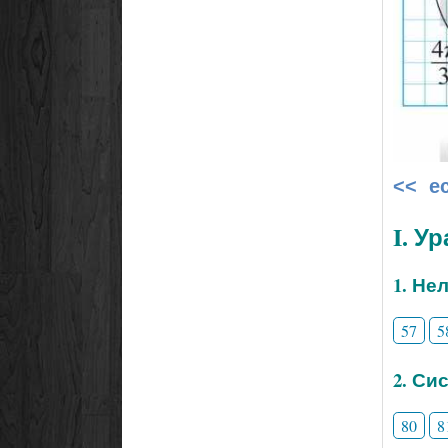
<< е
I. У
1. Не
57
5
2. Си
80
8