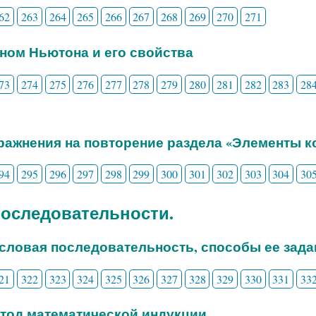
62
263
264
265
266
267
268
269
270
271
ином Ньютона и его свойства
73
274
275
276
277
278
279
280
281
282
283
28
пражнения на повторение раздела «Элементы 
94
295
296
297
298
299
300
301
302
303
304
30
 Последовательности.
исловая последовательность, способы ее зада
21
322
323
324
325
326
327
328
329
330
331
33
етод математической индукции.