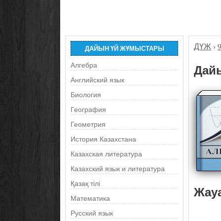
ДҮЖ
›
ДАЙЫН ҮЙ ЖҰМЫСТАРЫ
Алгебра
Дайы
Английский язык
Биология
География
Геометрия
История Казахстана
Казахская литература
Казахский язык и литература
Қазақ тілі
Жау
Математика
Русский язык