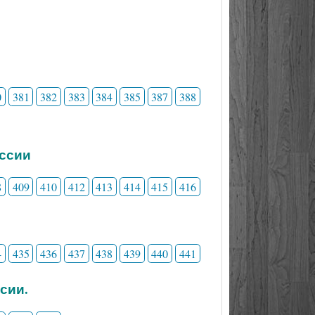
0
381
382
383
384
385
387
388
ессии
8
409
410
412
413
414
415
416
4
435
436
437
438
439
440
441
сии.