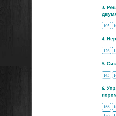
3. Ре
двум
103
1
4. Не
126
1
5. Си
145
1
6. Уп
перем
166
1
186
1