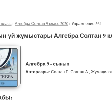
9 класс
›
Алгебра Солтан 9 класс 2020
›
Упражнение 564
н үй жұмыстары Алгебра Солтан 9 кл
Алгебра 9 - сынып
Авторлары:
Солтан Г., Солтан А., Жумадило
абы: