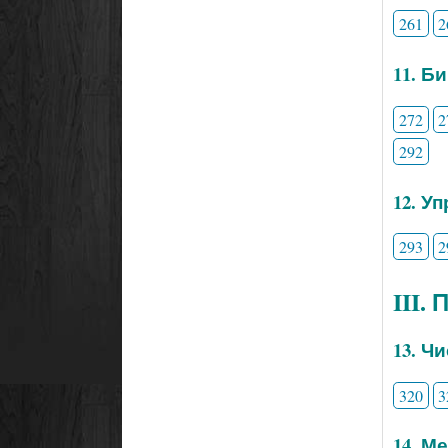
261
2
11. Б
272
2
292
12. У
293
2
III.
13. Ч
320
3
14. М