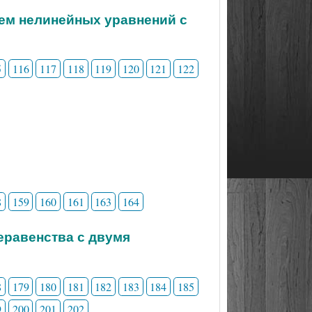
тем нелинейных уравнений с
5
116
117
118
119
120
121
122
8
159
160
161
163
164
неравенства с двумя
8
179
180
181
182
183
184
185
9
200
201
202