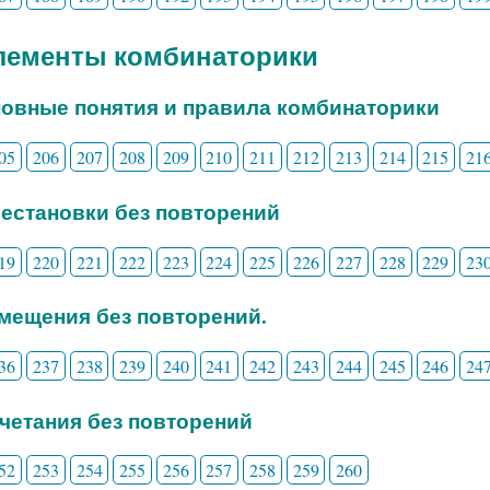
Элементы комбинаторики
новные понятия и правила комбинаторики
05
206
207
208
209
210
211
212
213
214
215
21
рестановки без повторений
19
220
221
222
223
224
225
226
227
228
229
23
змещения без повторений.
36
237
238
239
240
241
242
243
244
245
246
24
очетания без повторений
52
253
254
255
256
257
258
259
260