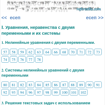
<< есеп
есеп >>
I. Уравнения, неравенства с двумя
переменными и их системы
1. Нелинейные уравнения с двумя переменными.
57
58
59
62
63
64
66
68
70
71
72
73
74
75
76
77
78
2. Системы нелинейных уравнений с двумя
переменными
80
81
82
83
84
85
86
87
88
89
90
91
92
93
94
96
97
98
99
100
101
102
3. Решение текстовых задач с использованием