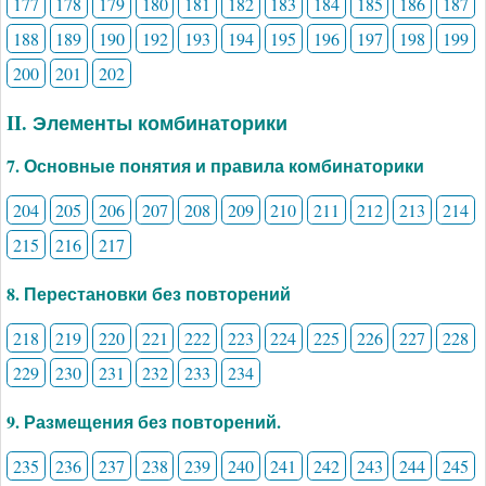
177
178
179
180
181
182
183
184
185
186
187
188
189
190
192
193
194
195
196
197
198
199
200
201
202
II. Элементы комбинаторики
7. Основные понятия и правила комбинаторики
204
205
206
207
208
209
210
211
212
213
214
215
216
217
8. Перестановки без повторений
218
219
220
221
222
223
224
225
226
227
228
229
230
231
232
233
234
9. Размещения без повторений.
235
236
237
238
239
240
241
242
243
244
245