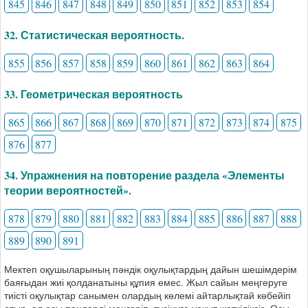
845
846
847
848
849
850
851
852
853
854
32. Статистическая вероятность.
855
856
857
858
859
860
861
862
863
864
33. Геометрическая вероятность
865
866
867
868
869
870
871
872
873
874
875
876
877
34. Упражнения на повторение раздела «Элементы
теории вероятностей».
878
879
880
881
882
883
884
885
886
887
888
889
890
891
Мектеп оқушыларының пәндік оқулықтардың дайын шешімдерім
баяғыдан жиі қолданатыны құпия емес. Жыл сайын меңгеруге
тиісті оқулықтар санымен олардың көлемі айтарлықтай көбейіп