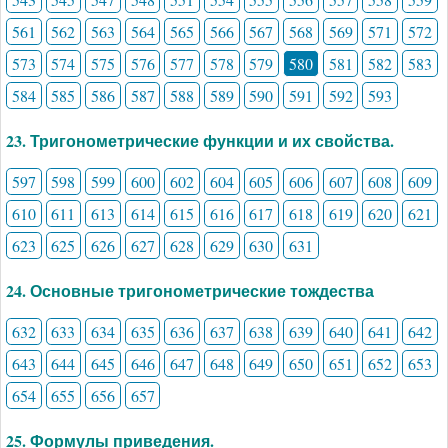
561
562
563
564
565
566
567
568
569
571
572
573
574
575
576
577
578
579
580
581
582
583
584
585
586
587
588
589
590
591
592
593
23. Тригонометрические функции и их свойства.
597
598
599
600
602
604
605
606
607
608
609
610
611
613
614
615
616
617
618
619
620
621
623
625
626
627
628
629
630
631
24. Основные тригонометрические тождества
632
633
634
635
636
637
638
639
640
641
642
643
644
645
646
647
648
649
650
651
652
653
654
655
656
657
25. Формулы приведения.