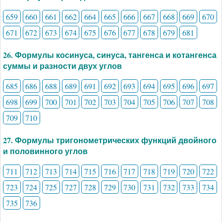
659
660
661
662
664
665
666
667
668
669
670
671
672
673
674
675
676
677
678
679
681
26. Формулы косинуса, синуса, тангенса и котангенса
суммы и разности двух углов
685
686
688
689
691
692
693
694
695
696
697
698
699
700
701
702
703
704
705
706
707
708
709
710
27. Формулы тригонометрических функций двойного
и половинного углов
711
712
713
714
715
716
717
718
719
720
722
723
724
725
727
728
729
730
731
732
733
734
735
736