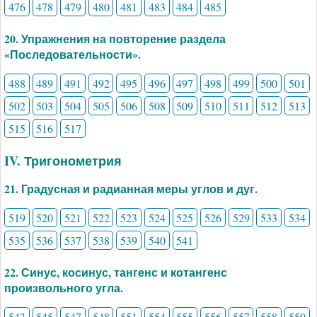
476
478
479
480
481
483
484
485
20. Упражнения на повторение раздела
«Последовательности».
488
489
491
492
495
496
497
498
499
500
501
502
503
504
505
506
508
509
510
511
512
513
515
516
517
IV. Тригонометрия
21. Градусная и радианная меры углов и дуг.
519
520
521
522
523
524
525
526
529
533
534
535
536
537
538
539
540
541
22. Синус, косинус, тангенс и котангенс
произвольного угла.
543
545
547
548
551
554
555
556
557
558
559