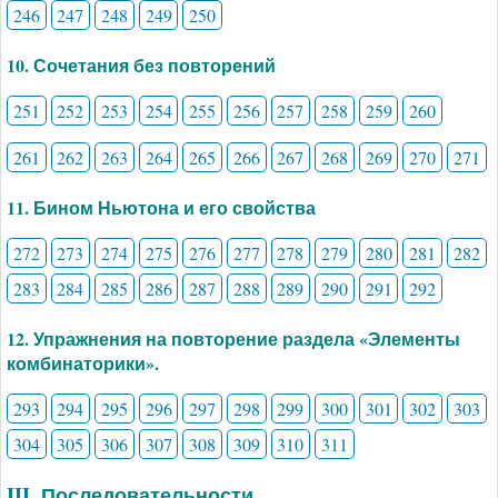
246
247
248
249
250
10. Сочетания без повторений
251
252
253
254
255
256
257
258
259
260
261
262
263
264
265
266
267
268
269
270
271
11. Бином Ньютона и его свойства
272
273
274
275
276
277
278
279
280
281
282
283
284
285
286
287
288
289
290
291
292
12. Упражнения на повторение раздела «Элементы
комбинаторики».
293
294
295
296
297
298
299
300
301
302
303
304
305
306
307
308
309
310
311
III. Последовательности.