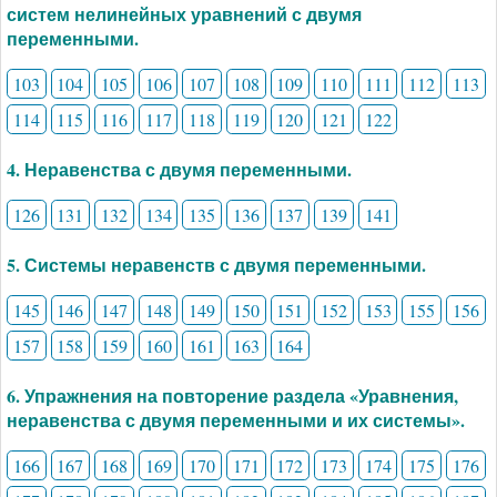
систем нелинейных уравнений с двумя
переменными.
103
104
105
106
107
108
109
110
111
112
113
114
115
116
117
118
119
120
121
122
4. Неравенства с двумя переменными.
126
131
132
134
135
136
137
139
141
5. Системы неравенств с двумя переменными.
145
146
147
148
149
150
151
152
153
155
156
157
158
159
160
161
163
164
6. Упражнения на повторение раздела «Уравнения,
неравенства с двумя переменными и их системы».
166
167
168
169
170
171
172
173
174
175
176