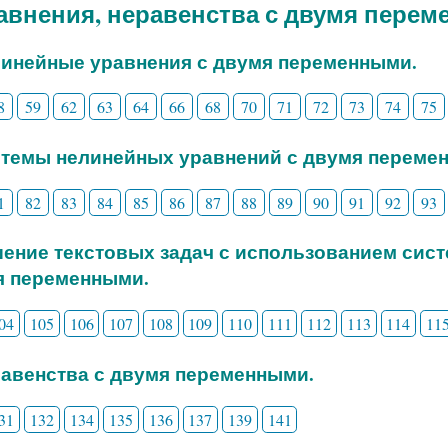
равнения, неравенства с двумя пере
линейные уравнения с двумя переменными.
8
59
62
63
64
66
68
70
71
72
73
74
75
стемы нелинейных уравнений с двумя переме
1
82
83
84
85
86
87
88
89
90
91
92
93
шение текстовых задач с использованием сис
я переменными.
04
105
106
107
108
109
110
111
112
113
114
11
равенства с двумя переменными.
31
132
134
135
136
137
139
141