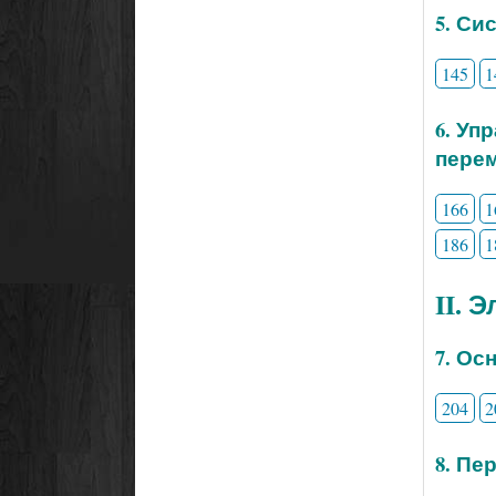
5. Си
145
1
6. Уп
перем
166
1
186
1
II. 
7. Ос
204
2
8. Пе