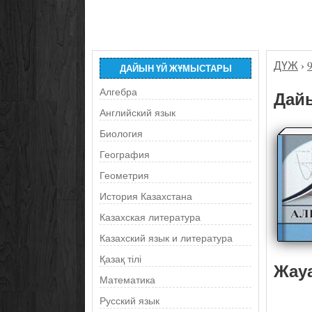
ДҮЖ
›
ДАЙЫН ҮЙ ЖҰМЫСТАРЫ
Алгебра
Дайы
Английский язык
Биология
География
Геометрия
История Казахстана
Казахская литература
Казахский язык и литература
Қазақ тілі
Жау
Математика
Русский язык