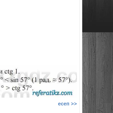
есеп >>