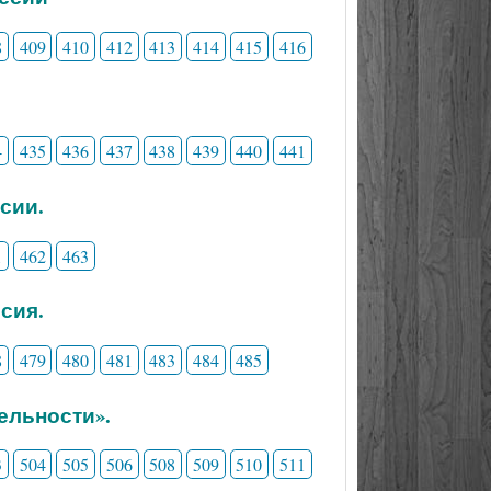
8
409
410
412
413
414
415
416
4
435
436
437
438
439
440
441
сии.
1
462
463
сия.
8
479
480
481
483
484
485
ельности».
3
504
505
506
508
509
510
511