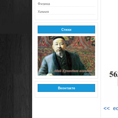
Физика
Химия
Стихи
Вконтакте
<< е