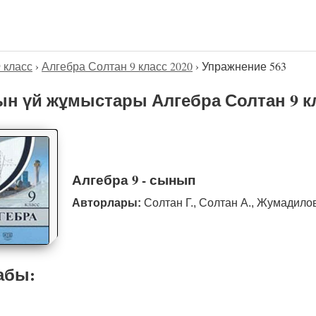
9 класс
›
Алгебра Солтан 9 класс 2020
›
Упражнение 563
н үй жұмыстары Алгебра Солтан 9 кл
Алгебра 9 - сынып
Авторлары:
Солтан Г., Солтан А., Жумадило
абы: