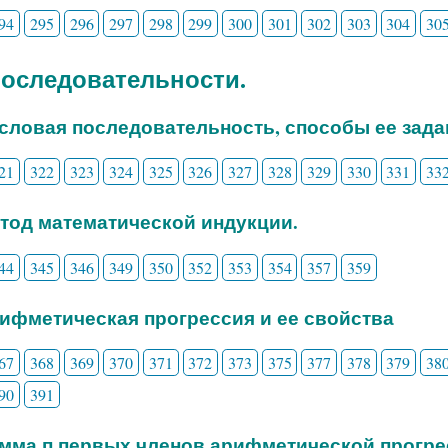
94
295
296
297
298
299
300
301
302
303
304
30
 Последовательности.
исловая последовательность, способы ее зада
21
322
323
324
325
326
327
328
329
330
331
33
етод математической индукции.
44
345
346
349
350
352
353
354
357
359
рифметическая прогрессия и ее свойства
67
368
369
370
371
372
373
375
377
378
379
38
90
391
умма п первых членов арифметической прогр