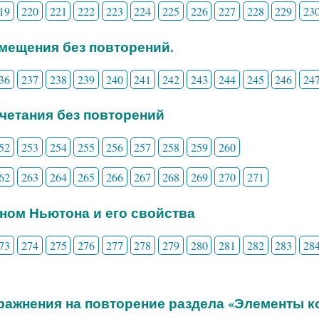
19
220
221
222
223
224
225
226
227
228
229
23
змещения без повторений.
36
237
238
239
240
241
242
243
244
245
246
24
очетания без повторений
52
253
254
255
256
257
258
259
260
62
263
264
265
266
267
268
269
270
271
ином Ньютона и его свойства
73
274
275
276
277
278
279
280
281
282
283
28
пражнения на повторение раздела «Элементы 