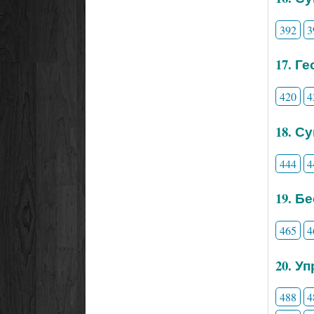
392
3
17. Г
420
4
18. С
444
4
19. Б
465
4
20. У
488
4