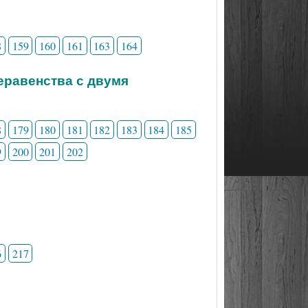
8
159
160
161
163
164
неравенства с двумя
8
179
180
181
182
183
184
185
9
200
201
202
6
217