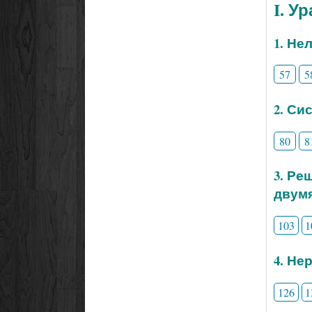
I. У
1. Не
57
5
2. Си
80
8
3. Ре
двум
103
1
4. Не
126
1