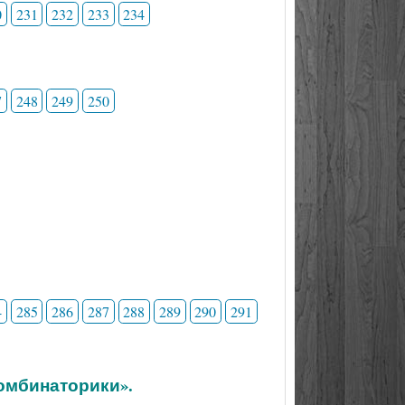
0
231
232
233
234
7
248
249
250
4
285
286
287
288
289
290
291
комбинаторики».