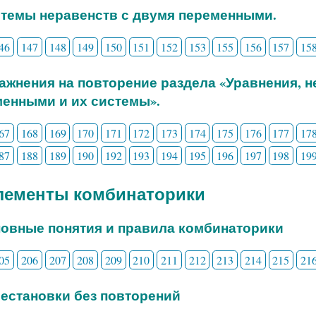
стемы неравенств с двумя переменными.
46
147
148
149
150
151
152
153
155
156
157
15
ражнения на повторение раздела «Уравнения, 
енными и их системы».
67
168
169
170
171
172
173
174
175
176
177
17
87
188
189
190
192
193
194
195
196
197
198
19
Элементы комбинаторики
новные понятия и правила комбинаторики
05
206
207
208
209
210
211
212
213
214
215
21
рестановки без повторений