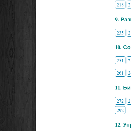
218
2
9. Ра
235
2
10. С
251
2
261
2
11. Б
272
2
292
12. У