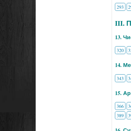
293
2
III.
13. Ч
320
3
14. М
343
3
15. А
366
3
389
3
16. С