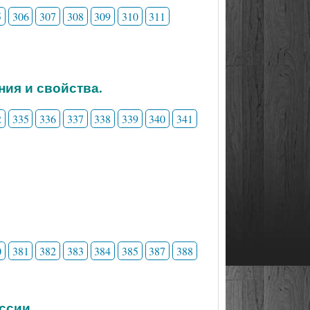
5
306
307
308
309
310
311
ния и свойства.
2
335
336
337
338
339
340
341
0
381
382
383
384
385
387
388
ессии