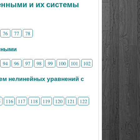
менными и их системы
76
77
78
нными
94
96
97
98
99
100
101
102
тем нелинейных уравнений с
5
116
117
118
119
120
121
122