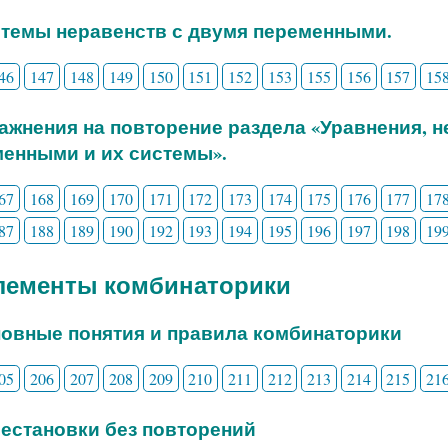
стемы неравенств с двумя переменными.
46
147
148
149
150
151
152
153
155
156
157
15
ражнения на повторение раздела «Уравнения, 
енными и их системы».
67
168
169
170
171
172
173
174
175
176
177
17
87
188
189
190
192
193
194
195
196
197
198
19
Элементы комбинаторики
новные понятия и правила комбинаторики
05
206
207
208
209
210
211
212
213
214
215
21
рестановки без повторений