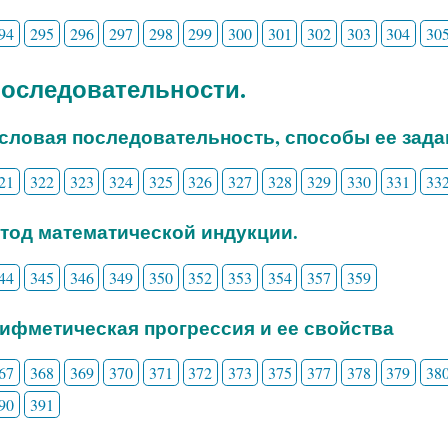
94
295
296
297
298
299
300
301
302
303
304
30
 Последовательности.
исловая последовательность, способы ее зада
21
322
323
324
325
326
327
328
329
330
331
33
етод математической индукции.
44
345
346
349
350
352
353
354
357
359
рифметическая прогрессия и ее свойства
67
368
369
370
371
372
373
375
377
378
379
38
90
391