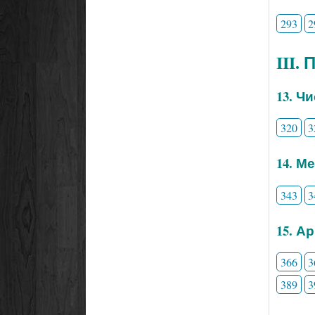
293
2
III.
13. Ч
320
3
14. М
343
3
15. А
366
3
389
3