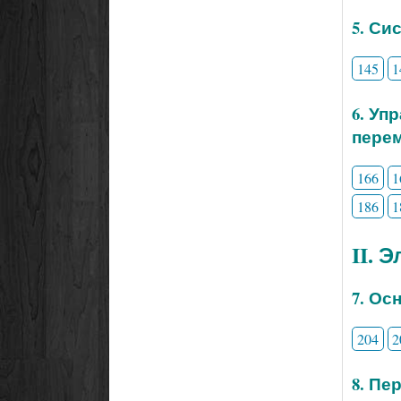
5. Си
145
1
6. Уп
перем
166
1
186
1
II. 
7. Ос
204
2
8. Пе