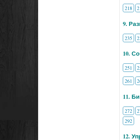
218
2
9. Ра
235
2
10. С
251
2
261
2
11. Б
272
2
292
12. У