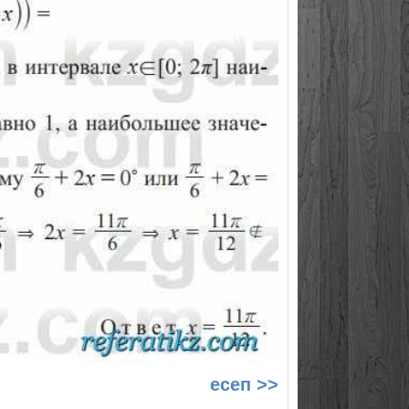
есеп >>