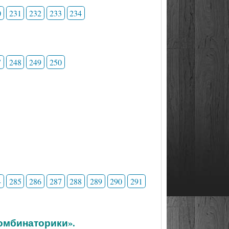
0
231
232
233
234
7
248
249
250
4
285
286
287
288
289
290
291
комбинаторики».