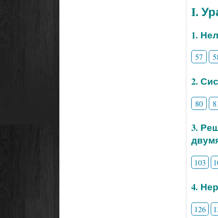
I. У
1. Не
57
5
2. Си
80
8
3. Ре
двум
103
1
4. Не
126
1