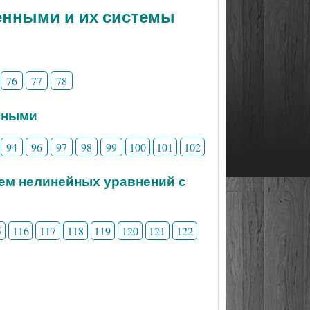
менными и их системы
76
77
78
нными
94
96
97
98
99
100
101
102
тем нелинейных уравнений с
5
116
117
118
119
120
121
122