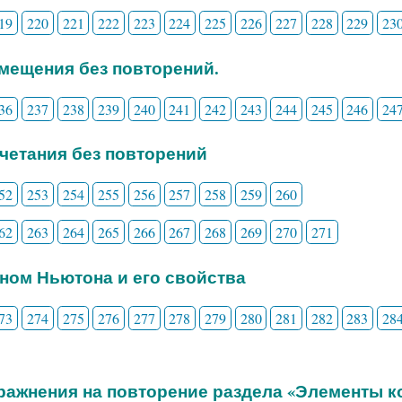
19
220
221
222
223
224
225
226
227
228
229
23
змещения без повторений.
36
237
238
239
240
241
242
243
244
245
246
24
очетания без повторений
52
253
254
255
256
257
258
259
260
62
263
264
265
266
267
268
269
270
271
ином Ньютона и его свойства
73
274
275
276
277
278
279
280
281
282
283
28
пражнения на повторение раздела «Элементы 