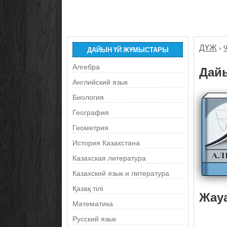
ДҮЖ
›
ДАЙЫН ҮЙ ЖҰМЫСТАРЫ
Алгебра
Дайы
Английский язык
Биология
География
Геометрия
История Казахстана
Казахская литература
Казахский язык и литература
Қазақ тілі
Жау
Математика
Русский язык