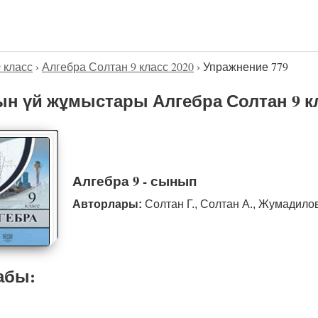
9 класс
›
Алгебра Солтан 9 класс 2020
›
Упражнение 779
н үй жұмыстары Алгебра Солтан 9 кл
Алгебра 9 - сынып
Авторлары:
Солтан Г., Солтан А., Жумадило
абы: