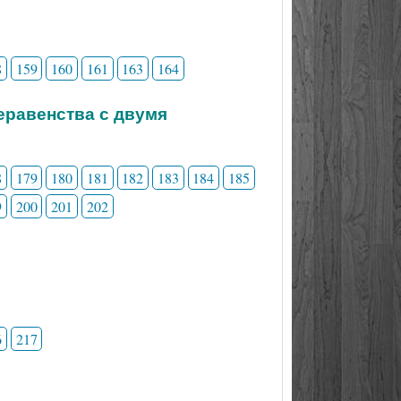
8
159
160
161
163
164
неравенства с двумя
8
179
180
181
182
183
184
185
9
200
201
202
6
217