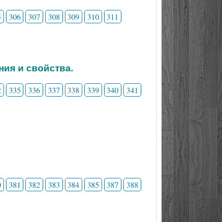
5
306
307
308
309
310
311
ния и свойства.
2
335
336
337
338
339
340
341
0
381
382
383
384
385
387
388