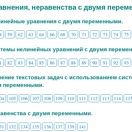
равнения, неравенства с двумя пере
линейные уравнения с двумя переменными.
8
59
62
63
64
66
68
70
71
72
73
74
75
стемы нелинейных уравнений с двумя переме
1
82
83
84
85
86
87
88
89
90
91
92
93
шение текстовых задач с использованием сис
я переменными.
04
105
106
107
108
109
110
111
112
113
114
11
равенства с двумя переменными.
31
132
134
135
136
137
139
141