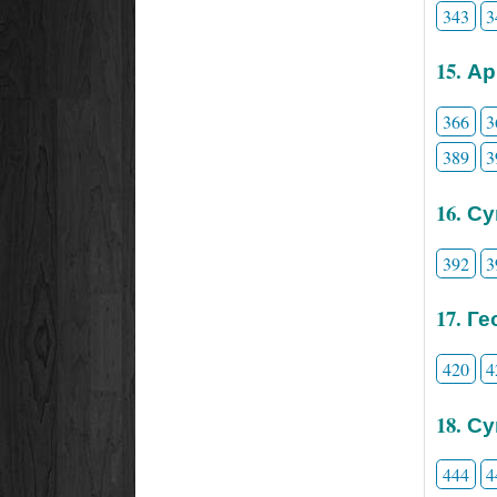
343
3
15. А
366
3
389
3
16. С
392
3
17. Г
420
4
18. С
444
4