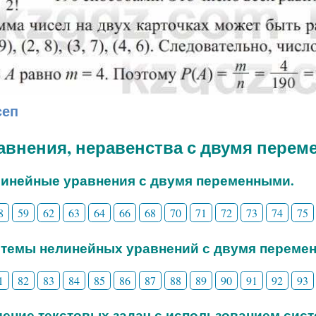
сеп
равнения, неравенства с двумя пере
линейные уравнения с двумя переменными.
8
59
62
63
64
66
68
70
71
72
73
74
75
стемы нелинейных уравнений с двумя переме
1
82
83
84
85
86
87
88
89
90
91
92
93
шение текстовых задач с использованием сис