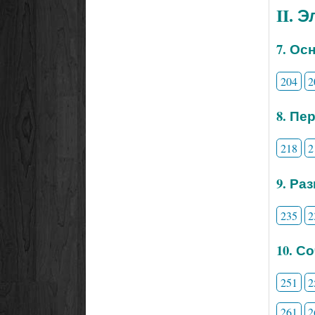
II. 
7. Ос
204
2
8. Пе
218
2
9. Ра
235
2
10. С
251
2
261
2