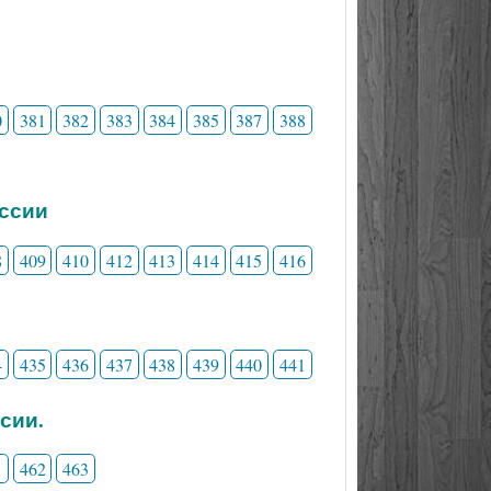
0
381
382
383
384
385
387
388
ессии
8
409
410
412
413
414
415
416
4
435
436
437
438
439
440
441
сии.
1
462
463