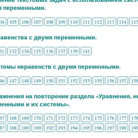
я переменными.
04
105
106
107
108
109
110
111
112
113
114
11
равенства с двумя переменными.
31
132
134
135
136
137
139
141
стемы неравенств с двумя переменными.
46
147
148
149
150
151
152
153
155
156
157
15
ражнения на повторение раздела «Уравнения, 
енными и их системы».
67
168
169
170
171
172
173
174
175
176
177
17
87
188
189
190
192
193
194
195
196
197
198
19