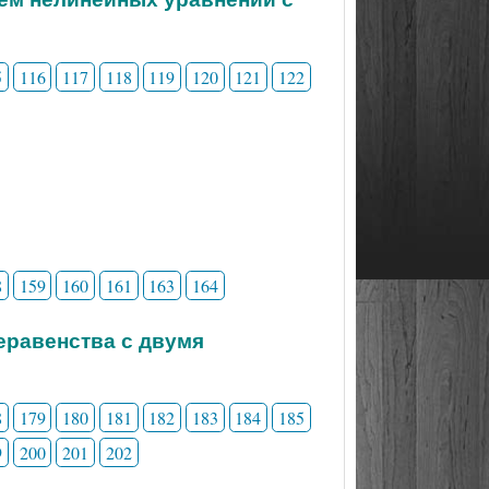
5
116
117
118
119
120
121
122
8
159
160
161
163
164
неравенства с двумя
8
179
180
181
182
183
184
185
9
200
201
202