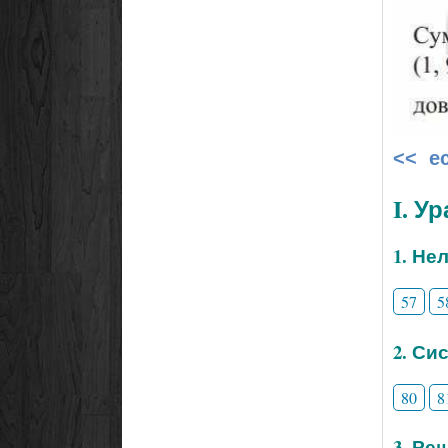
<< е
I. У
1. Не
57
5
2. Си
80
8
3. Ре