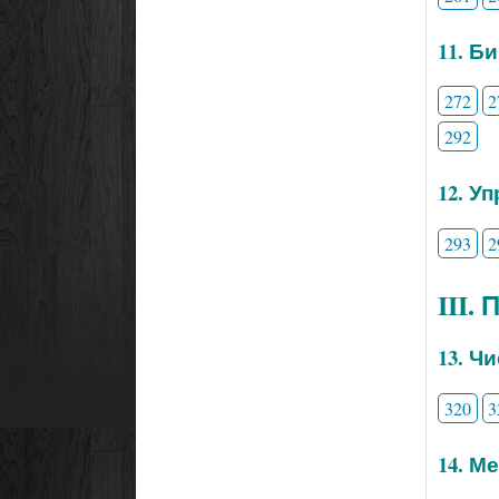
11. Б
272
2
292
12. У
293
2
III.
13. Ч
320
3
14. М