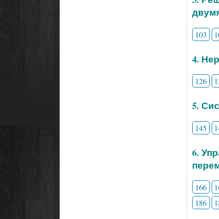
двум
103
1
4. Не
126
1
5. Си
145
1
6. Уп
перем
166
1
186
1