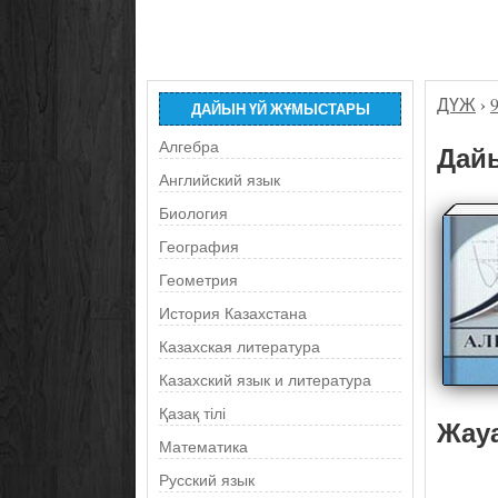
ДҮЖ
›
ДАЙЫН ҮЙ ЖҰМЫСТАРЫ
Алгебра
Дайы
Английский язык
Биология
География
Геометрия
История Казахстана
Казахская литература
Казахский язык и литература
Қазақ тілі
Жау
Математика
Русский язык