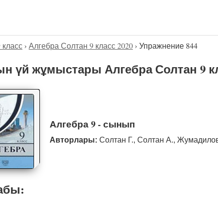
9 класс
›
Алгебра Солтан 9 класс 2020
›
Упражнение 844
н үй жұмыстары Алгебра Солтан 9 кл
Алгебра 9 - сынып
Авторлары:
Солтан Г., Солтан А., Жумадило
абы: