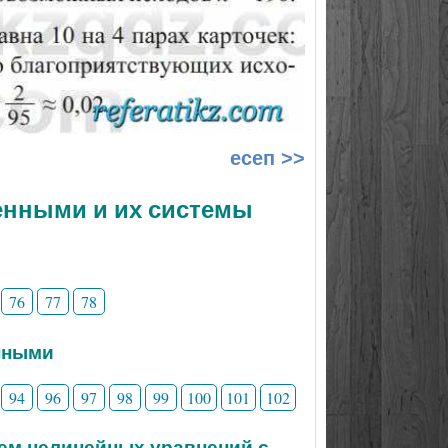
есеп >>
менными и их системы
76
77
78
нными
94
96
97
98
99
100
101
102
тем нелинейных уравнений с