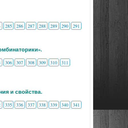
4
285
286
287
288
289
290
291
комбинаторики».
5
306
307
308
309
310
311
ния и свойства.
2
335
336
337
338
339
340
341