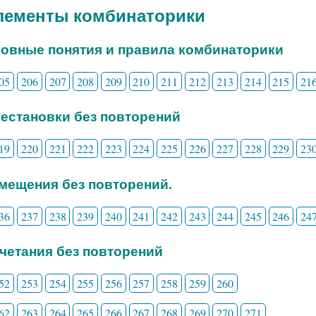
Элементы комбинаторики
новные понятия и правила комбинаторики
05
206
207
208
209
210
211
212
213
214
215
21
рестановки без повторений
19
220
221
222
223
224
225
226
227
228
229
23
змещения без повторений.
36
237
238
239
240
241
242
243
244
245
246
24
очетания без повторений
52
253
254
255
256
257
258
259
260
62
263
264
265
266
267
268
269
270
271