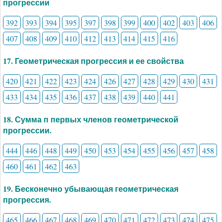
прогрессии
392
393
394
395
397
398
399
400
402
403
406
407
408
409
410
412
413
414
415
416
17. Геометрическая прогрессия и ее свойства
420
421
422
423
424
426
427
428
429
430
431
433
434
435
436
437
438
439
440
441
18. Сумма п первых членов геометрической
прогрессии.
444
446
448
449
450
453
454
455
456
457
458
460
461
462
463
19. Бесконечно убывающая геометрическая
прогрессия.
465
466
467
468
469
470
471
472
473
474
475