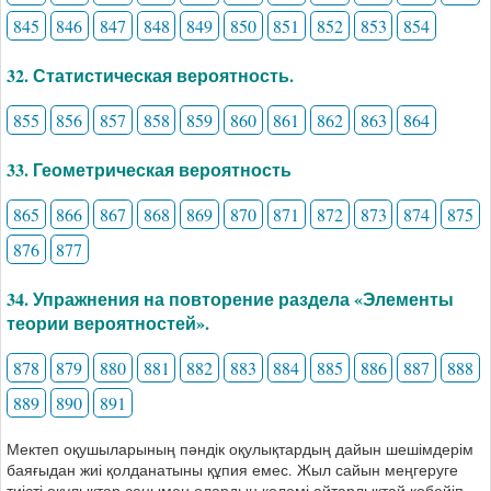
845
846
847
848
849
850
851
852
853
854
32. Статистическая вероятность.
855
856
857
858
859
860
861
862
863
864
33. Геометрическая вероятность
865
866
867
868
869
870
871
872
873
874
875
876
877
34. Упражнения на повторение раздела «Элементы
теории вероятностей».
878
879
880
881
882
883
884
885
886
887
888
889
890
891
Мектеп оқушыларының пәндік оқулықтардың дайын шешімдерім
баяғыдан жиі қолданатыны құпия емес. Жыл сайын меңгеруге
тиісті оқулықтар санымен олардың көлемі айтарлықтай көбейіп