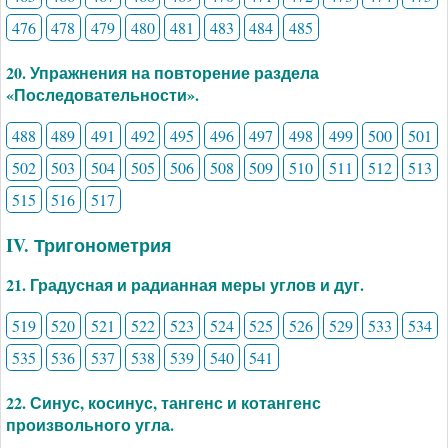
476
478
479
480
481
483
484
485
20. Упражнения на повторение раздела
«Последовательности».
488
489
491
492
495
496
497
498
499
500
501
502
503
504
505
506
508
509
510
511
512
513
515
516
517
IV. Тригонометрия
21. Градусная и радианная меры углов и дуг.
519
520
521
522
523
524
525
526
529
533
534
535
536
537
538
539
540
541
22. Синус, косинус, тангенс и котангенс
произвольного угла.