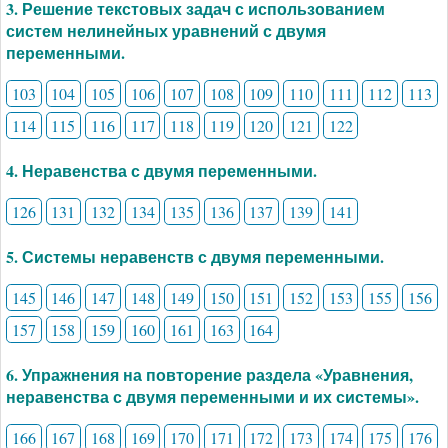
3. Решение текстовых задач с использованием
систем нелинейных уравнений с двумя
переменными.
103
104
105
106
107
108
109
110
111
112
113
114
115
116
117
118
119
120
121
122
4. Неравенства с двумя переменными.
126
131
132
134
135
136
137
139
141
5. Системы неравенств с двумя переменными.
145
146
147
148
149
150
151
152
153
155
156
157
158
159
160
161
163
164
6. Упражнения на повторение раздела «Уравнения,
неравенства с двумя переменными и их системы».
166
167
168
169
170
171
172
173
174
175
176