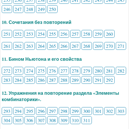
246
247
248
249
250
10. Сочетания без повторений
251
252
253
254
255
256
257
258
259
260
261
262
263
264
265
266
267
268
269
270
271
11. Бином Ньютона и его свойства
272
273
274
275
276
277
278
279
280
281
282
283
284
285
286
287
288
289
290
291
292
12. Упражнения на повторение раздела «Элементы
комбинаторики».
293
294
295
296
297
298
299
300
301
302
303
304
305
306
307
308
309
310
311