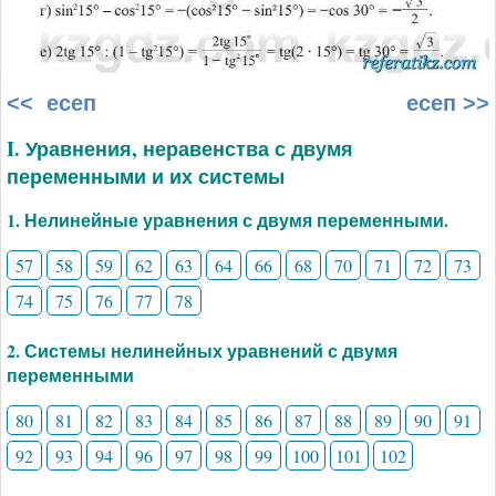
<< есеп
есеп >>
I. Уравнения, неравенства с двумя
переменными и их системы
1. Нелинейные уравнения с двумя переменными.
57
58
59
62
63
64
66
68
70
71
72
73
74
75
76
77
78
2. Системы нелинейных уравнений с двумя
переменными
80
81
82
83
84
85
86
87
88
89
90
91
92
93
94
96
97
98
99
100
101
102