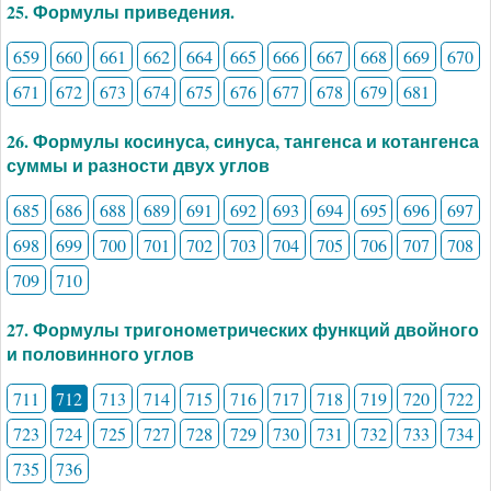
25. Формулы приведения.
659
660
661
662
664
665
666
667
668
669
670
671
672
673
674
675
676
677
678
679
681
26. Формулы косинуса, синуса, тангенса и котангенса
суммы и разности двух углов
685
686
688
689
691
692
693
694
695
696
697
698
699
700
701
702
703
704
705
706
707
708
709
710
27. Формулы тригонометрических функций двойного
и половинного углов
711
712
713
714
715
716
717
718
719
720
722
723
724
725
727
728
729
730
731
732
733
734
735
736