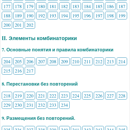
177
178
179
180
181
182
183
184
185
186
187
188
189
190
192
193
194
195
196
197
198
199
200
201
202
II. Элементы комбинаторики
7. Основные понятия и правила комбинаторики
204
205
206
207
208
209
210
211
212
213
214
215
216
217
8. Перестановки без повторений
218
219
220
221
222
223
224
225
226
227
228
229
230
231
232
233
234
9. Размещения без повторений.
235
236
237
238
239
240
241
242
243
244
245