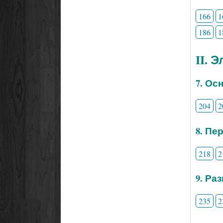
166
1
186
1
II. 
7. Ос
204
2
8. Пе
218
2
9. Ра
235
2