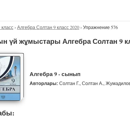
9 класс
›
Алгебра Солтан 9 класс 2020
›
Упражнение 576
н үй жұмыстары Алгебра Солтан 9 кл
Алгебра 9 - сынып
Авторлары:
Солтан Г., Солтан А., Жумадило
абы: