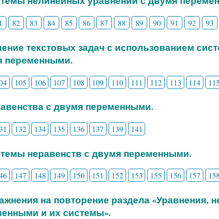
стемы нелинейных уравнений с двумя переме
1
82
83
84
85
86
87
88
89
90
91
92
93
шение текстовых задач с использованием сис
я переменными.
04
105
106
107
108
109
110
111
112
113
114
11
равенства с двумя переменными.
31
132
134
135
136
137
139
141
стемы неравенств с двумя переменными.
46
147
148
149
150
151
152
153
155
156
157
15
ражнения на повторение раздела «Уравнения, 
енными и их системы».