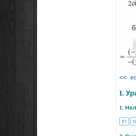
<< е
I. У
1. Не
57
5