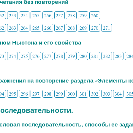
очетания без повторений
52
253
254
255
256
257
258
259
260
62
263
264
265
266
267
268
269
270
271
ином Ньютона и его свойства
73
274
275
276
277
278
279
280
281
282
283
28
пражнения на повторение раздела «Элементы 
94
295
296
297
298
299
300
301
302
303
304
30
 Последовательности.
исловая последовательность, способы ее зада