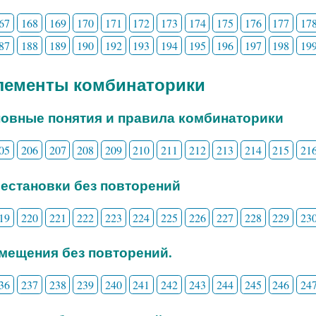
67
168
169
170
171
172
173
174
175
176
177
17
87
188
189
190
192
193
194
195
196
197
198
19
Элементы комбинаторики
новные понятия и правила комбинаторики
05
206
207
208
209
210
211
212
213
214
215
21
рестановки без повторений
19
220
221
222
223
224
225
226
227
228
229
23
змещения без повторений.
36
237
238
239
240
241
242
243
244
245
246
24