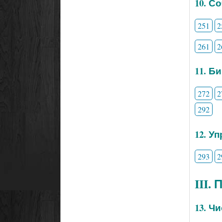
10. С
251
2
261
2
11. Б
272
2
292
12. У
293
2
III.
13. Ч