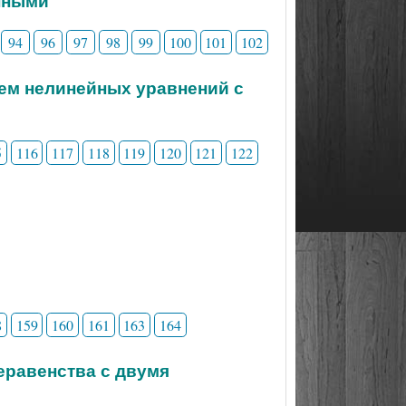
нными
94
96
97
98
99
100
101
102
тем нелинейных уравнений с
5
116
117
118
119
120
121
122
8
159
160
161
163
164
неравенства с двумя