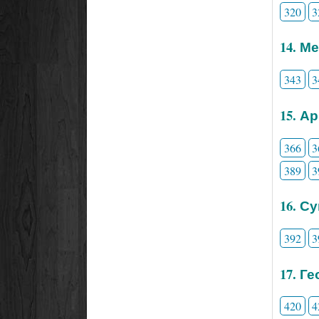
320
3
14. М
343
3
15. А
366
3
389
3
16. С
392
3
17. Г
420
4