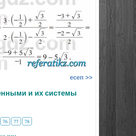
есеп >>
менными и их системы
76
77
78