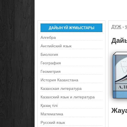
ДҮЖ
›
ДАЙЫН ҮЙ ЖҰМЫСТАРЫ
Алгебра
Дайы
Английский язык
Биология
География
Геометрия
История Казахстана
Казахская литература
Казахский язык и литература
Қазақ тілі
Жау
Математика
Русский язык