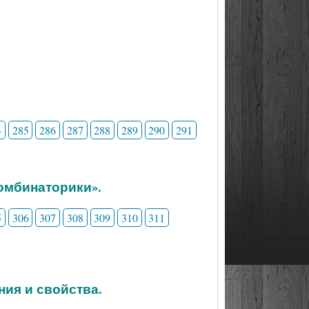
4
285
286
287
288
289
290
291
комбинаторики».
5
306
307
308
309
310
311
ния и свойства.