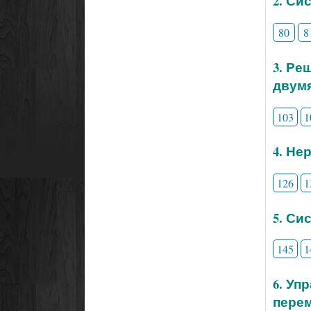
2. Си
80
8
3. Ре
двум
103
1
4. Не
126
1
5. Си
145
1
6. Уп
перем