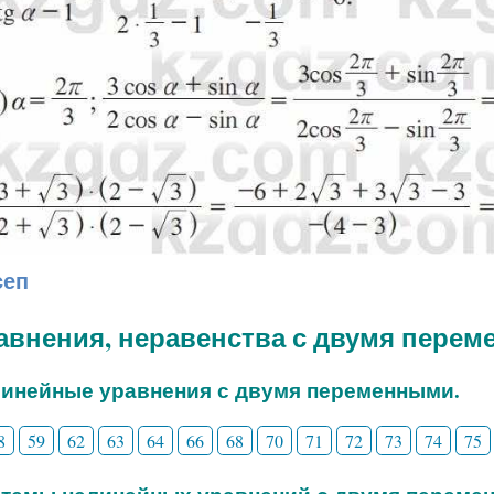
сеп
равнения, неравенства с двумя пере
линейные уравнения с двумя переменными.
8
59
62
63
64
66
68
70
71
72
73
74
75