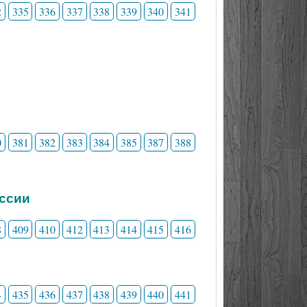
2
335
336
337
338
339
340
341
0
381
382
383
384
385
387
388
ессии
8
409
410
412
413
414
415
416
4
435
436
437
438
439
440
441