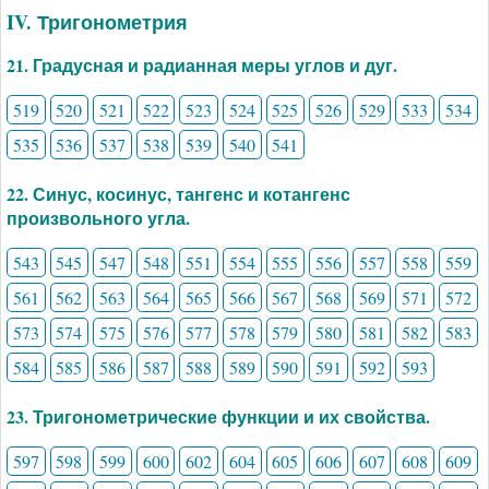
IV. Тригонометрия
21. Градусная и радианная меры углов и дуг.
519
520
521
522
523
524
525
526
529
533
534
535
536
537
538
539
540
541
22. Синус, косинус, тангенс и котангенс
произвольного угла.
543
545
547
548
551
554
555
556
557
558
559
561
562
563
564
565
566
567
568
569
571
572
573
574
575
576
577
578
579
580
581
582
583
584
585
586
587
588
589
590
591
592
593
23. Тригонометрические функции и их свойства.
597
598
599
600
602
604
605
606
607
608
609