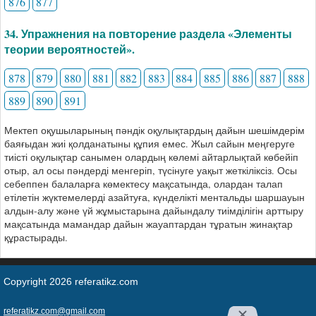
876
877
34. Упражнения на повторение раздела «Элементы
теории вероятностей».
878
879
880
881
882
883
884
885
886
887
888
889
890
891
Мектеп оқушыларының пәндік оқулықтардың дайын шешімдерім
баяғыдан жиі қолданатыны құпия емес. Жыл сайын меңгеруге
тиісті оқулықтар санымен олардың көлемі айтарлықтай көбейіп
отыр, ал осы пәндерді менгеріп, түсінуге уақыт жеткіліксіз. Осы
себеппен балаларға көмектесу мақсатында, олардан талап
етілетін жүктемелерді азайтуға, күнделікті ментальды шаршауын
алдын-алу және үй жұмыстарына дайындалу тиімділігін арттыру
мақсатында мамандар дайын жауаптардан тұратын жинақтар
құрастырады.
Copyright 2026 referatikz.com
referatikz.com@gmail.com