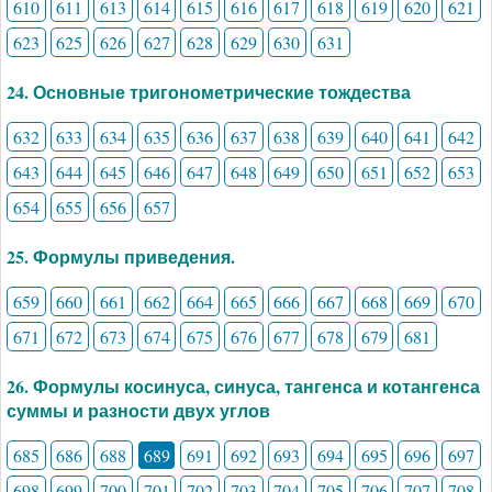
610
611
613
614
615
616
617
618
619
620
621
623
625
626
627
628
629
630
631
24. Основные тригонометрические тождества
632
633
634
635
636
637
638
639
640
641
642
643
644
645
646
647
648
649
650
651
652
653
654
655
656
657
25. Формулы приведения.
659
660
661
662
664
665
666
667
668
669
670
671
672
673
674
675
676
677
678
679
681
26. Формулы косинуса, синуса, тангенса и котангенса
суммы и разности двух углов
685
686
688
689
691
692
693
694
695
696
697
698
699
700
701
702
703
704
705
706
707
708