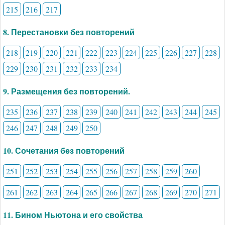
215
216
217
8. Перестановки без повторений
218
219
220
221
222
223
224
225
226
227
228
229
230
231
232
233
234
9. Размещения без повторений.
235
236
237
238
239
240
241
242
243
244
245
246
247
248
249
250
10. Сочетания без повторений
251
252
253
254
255
256
257
258
259
260
261
262
263
264
265
266
267
268
269
270
271
11. Бином Ньютона и его свойства