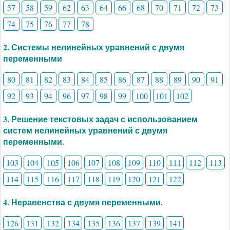
57
58
59
62
63
64
66
68
70
71
72
73
74
75
76
77
78
2. Системы нелинейных уравнений с двумя
переменными
80
81
82
83
84
85
86
87
88
89
90
91
92
93
94
96
97
98
99
100
101
102
3. Решение текстовых задач с использованием
систем нелинейных уравнений с двумя
переменными.
103
104
105
106
107
108
109
110
111
112
113
114
115
116
117
118
119
120
121
122
4. Неравенства с двумя переменными.
126
131
132
134
135
136
137
139
141