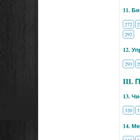
11. Б
272
2
292
12. У
293
2
III.
13. Ч
320
3
14. М