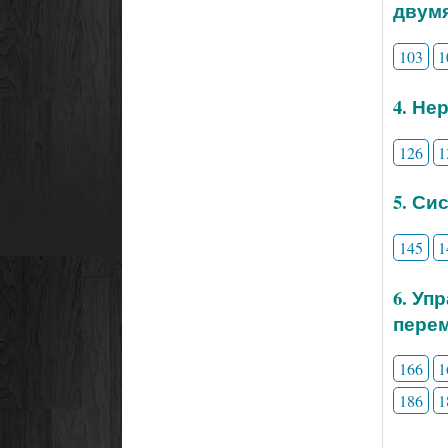
двум
103
1
4. Не
126
1
5. Си
145
1
6. Уп
перем
166
1
186
1