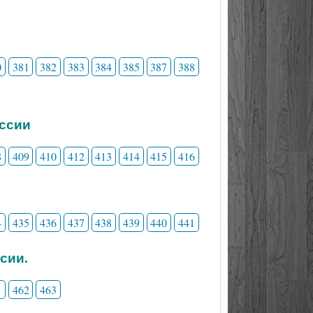
0
381
382
383
384
385
387
388
ессии
8
409
410
412
413
414
415
416
4
435
436
437
438
439
440
441
сии.
1
462
463