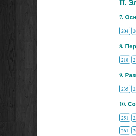
II. 
7. Ос
204
2
8. Пе
218
2
9. Ра
235
2
10. С
251
2
261
2