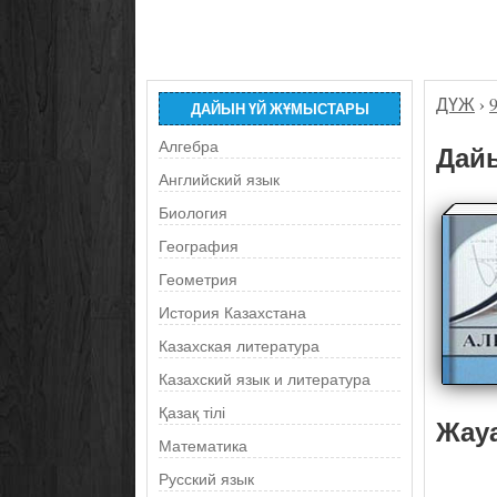
ДҮЖ
›
ДАЙЫН ҮЙ ЖҰМЫСТАРЫ
Алгебра
Дайы
Английский язык
Биология
География
Геометрия
История Казахстана
Казахская литература
Казахский язык и литература
Қазақ тілі
Жау
Математика
Русский язык