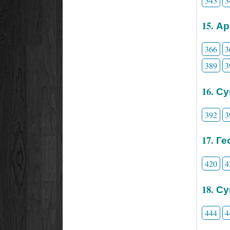
343
3
15. А
366
3
389
3
16. С
392
3
17. Г
420
4
18. С
444
4