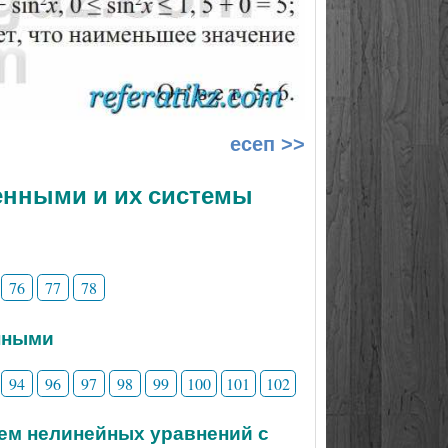
есеп >>
менными и их системы
76
77
78
нными
94
96
97
98
99
100
101
102
тем нелинейных уравнений с