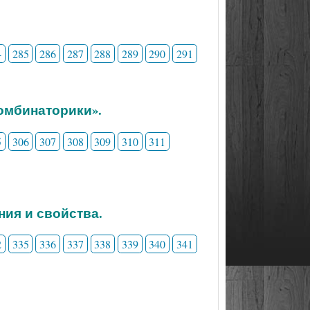
4
285
286
287
288
289
290
291
комбинаторики».
5
306
307
308
309
310
311
ния и свойства.
2
335
336
337
338
339
340
341