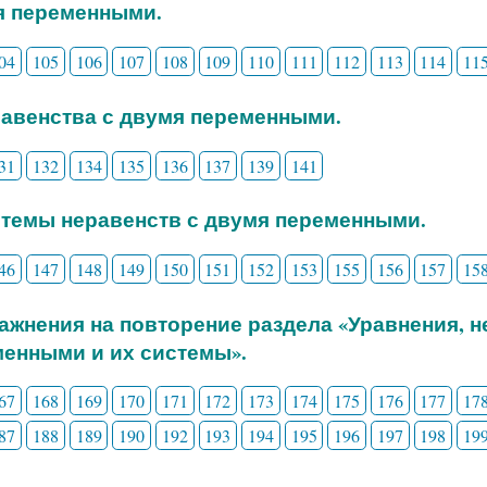
я переменными.
04
105
106
107
108
109
110
111
112
113
114
11
равенства с двумя переменными.
31
132
134
135
136
137
139
141
стемы неравенств с двумя переменными.
46
147
148
149
150
151
152
153
155
156
157
15
ражнения на повторение раздела «Уравнения, 
енными и их системы».
67
168
169
170
171
172
173
174
175
176
177
17
87
188
189
190
192
193
194
195
196
197
198
19