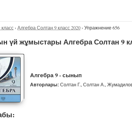
9 класс
›
Алгебра Солтан 9 класс 2020
›
Упражнение 656
н үй жұмыстары Алгебра Солтан 9 кл
Алгебра 9 - сынып
Авторлары:
Солтан Г., Солтан А., Жумадило
абы: