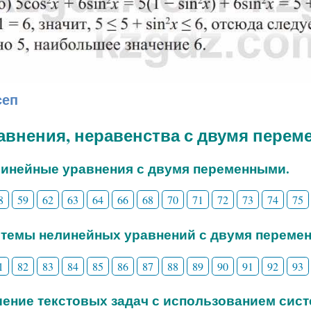
сеп
равнения, неравенства с двумя пере
линейные уравнения с двумя переменными.
8
59
62
63
64
66
68
70
71
72
73
74
75
стемы нелинейных уравнений с двумя переме
1
82
83
84
85
86
87
88
89
90
91
92
93
шение текстовых задач с использованием сис