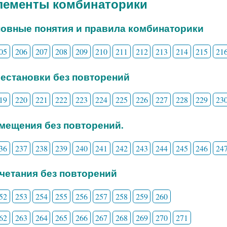
Элементы комбинаторики
новные понятия и правила комбинаторики
05
206
207
208
209
210
211
212
213
214
215
21
рестановки без повторений
19
220
221
222
223
224
225
226
227
228
229
23
змещения без повторений.
36
237
238
239
240
241
242
243
244
245
246
24
очетания без повторений
52
253
254
255
256
257
258
259
260
62
263
264
265
266
267
268
269
270
271