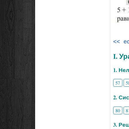
<< е
I. У
1. Не
57
5
2. Си
80
8
3. Ре