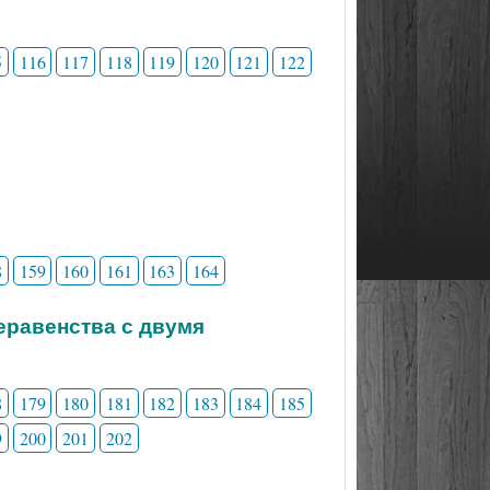
5
116
117
118
119
120
121
122
8
159
160
161
163
164
неравенства с двумя
8
179
180
181
182
183
184
185
9
200
201
202