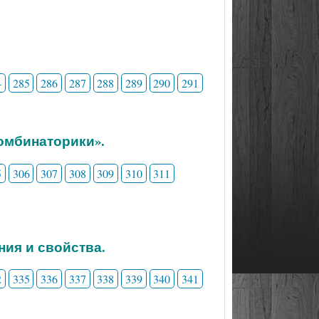
4
285
286
287
288
289
290
291
комбинаторики».
5
306
307
308
309
310
311
ния и свойства.
2
335
336
337
338
339
340
341