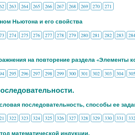
62
263
264
265
266
267
268
269
270
271
ином Ньютона и его свойства
73
274
275
276
277
278
279
280
281
282
283
28
пражнения на повторение раздела «Элементы 
94
295
296
297
298
299
300
301
302
303
304
30
 Последовательности.
исловая последовательность, способы ее зада
21
322
323
324
325
326
327
328
329
330
331
33
етод математической индукции.