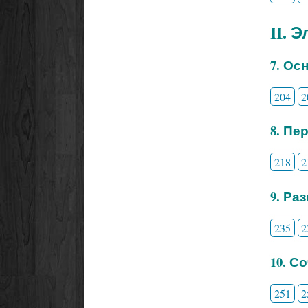
II. 
7. Ос
204
2
8. Пе
218
2
9. Ра
235
2
10. С
251
2