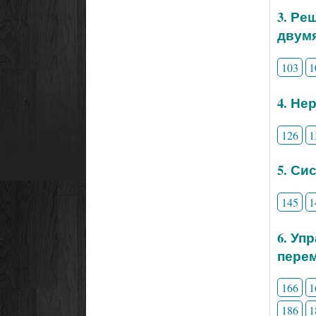
3. Ре
двум
103
1
4. Не
126
1
5. Си
145
1
6. Уп
перем
166
1
186
1