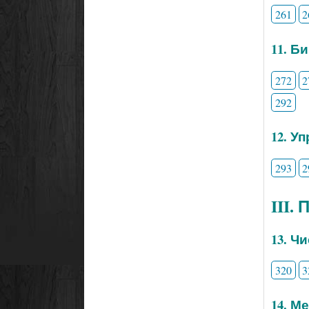
261
2
11. Б
272
2
292
12. У
293
2
III.
13. Ч
320
3
14. М