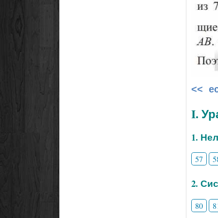
<< е
I. У
1. Не
57
5
2. Си
80
8