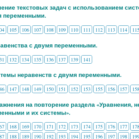
шение текстовых задач с использованием сис
я переменными.
04
105
106
107
108
109
110
111
112
113
114
11
равенства с двумя переменными.
31
132
134
135
136
137
139
141
стемы неравенств с двумя переменными.
46
147
148
149
150
151
152
153
155
156
157
15
ражнения на повторение раздела «Уравнения, 
енными и их системы».
67
168
169
170
171
172
173
174
175
176
177
17
87
188
189
190
192
193
194
195
196
197
198
19