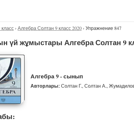
9 класс
›
Алгебра Солтан 9 класс 2020
›
Упражнение 847
н үй жұмыстары Алгебра Солтан 9 кл
Алгебра 9 - сынып
Авторлары:
Солтан Г., Солтан А., Жумадило
абы: