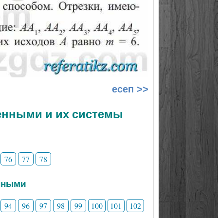
есеп >>
менными и их системы
76
77
78
нными
94
96
97
98
99
100
101
102