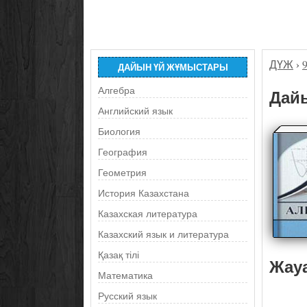
ДҮЖ
›
ДАЙЫН ҮЙ ЖҰМЫСТАРЫ
Алгебра
Дайы
Английский язык
Биология
География
Геометрия
История Казахстана
Казахская литература
Казахский язык и литература
Қазақ тілі
Жау
Математика
Русский язык