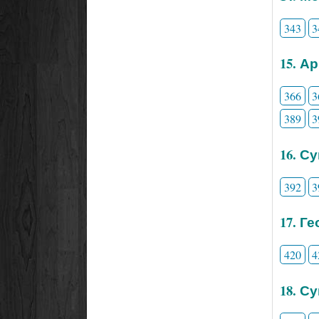
343
3
15. А
366
3
389
3
16. С
392
3
17. Г
420
4
18. С