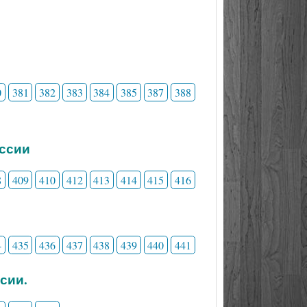
0
381
382
383
384
385
387
388
ессии
8
409
410
412
413
414
415
416
4
435
436
437
438
439
440
441
сии.