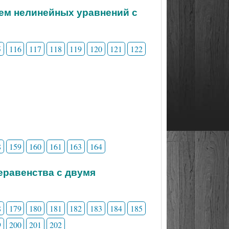
тем нелинейных уравнений с
5
116
117
118
119
120
121
122
8
159
160
161
163
164
неравенства с двумя
8
179
180
181
182
183
184
185
9
200
201
202