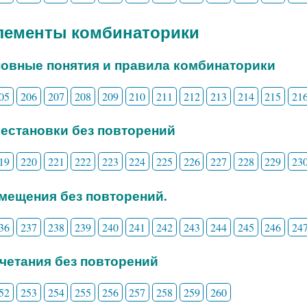
Элементы комбинаторики
новные понятия и правила комбинаторики
05
206
207
208
209
210
211
212
213
214
215
21
рестановки без повторений
19
220
221
222
223
224
225
226
227
228
229
23
змещения без повторений.
36
237
238
239
240
241
242
243
244
245
246
24
очетания без повторений
52
253
254
255
256
257
258
259
260