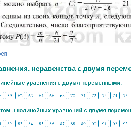
сеп
равнения, неравенства с двумя пере
линейные уравнения с двумя переменными.
8
59
62
63
64
66
68
70
71
72
73
74
75
стемы нелинейных уравнений с двумя переме
1
82
83
84
85
86
87
88
89
90
91
92
93