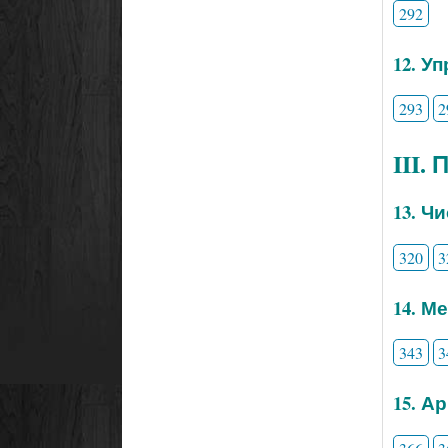
292
12. У
293
2
III.
13. Ч
320
3
14. М
343
3
15. А