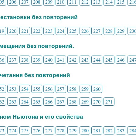
05
206
207
208
209
210
211
212
213
214
215
21
рестановки без повторений
19
220
221
222
223
224
225
226
227
228
229
23
змещения без повторений.
36
237
238
239
240
241
242
243
244
245
246
24
очетания без повторений
52
253
254
255
256
257
258
259
260
62
263
264
265
266
267
268
269
270
271
ином Ньютона и его свойства
73
274
275
276
277
278
279
280
281
282
283
28