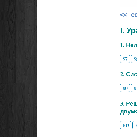
<< е
I. У
1. Не
57
5
2. Си
80
8
3. Ре
двум
103
1