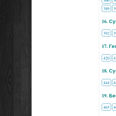
366
3
389
3
16. С
392
3
17. Г
420
4
18. С
444
4
19. Б
465
4