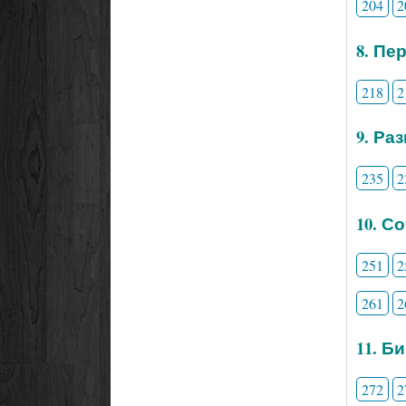
204
2
8. Пе
218
2
9. Ра
235
2
10. С
251
2
261
2
11. Б
272
2