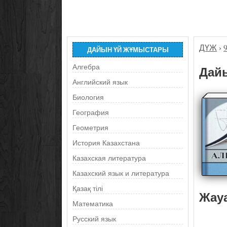
ДҮЖ
›
ДАЙЫН ҮЙ ЖҰМЫСТАРЫ
Алгебра
Дайы
Английский язык
Биология
География
Геометрия
История Казахстана
Казахская литература
Казахский язык и литература
Қазақ тілі
Жау
Математика
Русский язык