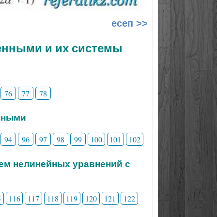
есеп >>
менными и их системы
76
77
78
нными
94
96
97
98
99
100
101
102
тем нелинейных уравнений с
5
116
117
118
119
120
121
122