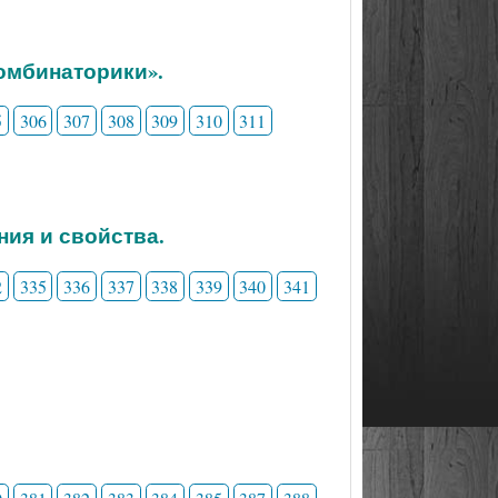
комбинаторики».
5
306
307
308
309
310
311
ния и свойства.
2
335
336
337
338
339
340
341