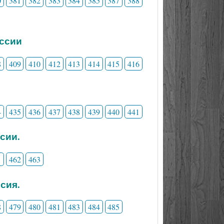
0
381
382
383
384
385
387
388
ессии
8
409
410
412
413
414
415
416
4
435
436
437
438
439
440
441
сии.
1
462
463
сия.
8
479
480
481
483
484
485