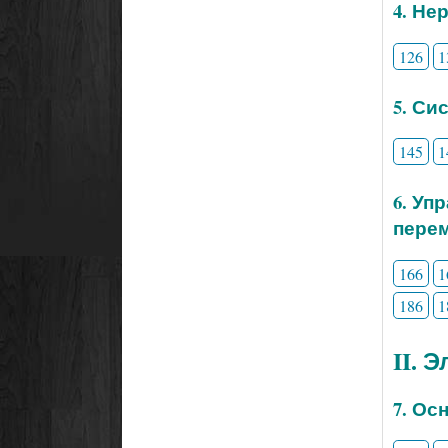
4. Не
126
1
5. Си
145
1
6. Уп
перем
166
1
186
1
II. 
7. Ос