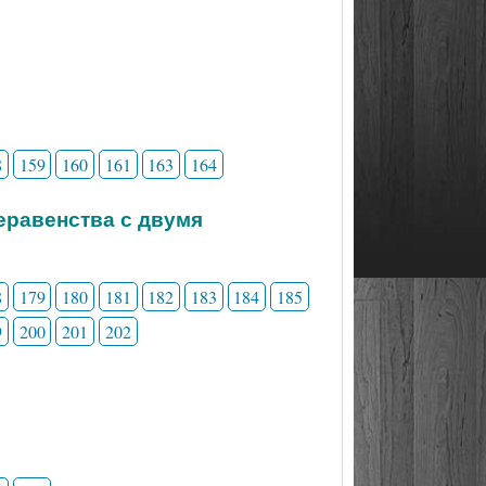
8
159
160
161
163
164
неравенства с двумя
8
179
180
181
182
183
184
185
9
200
201
202