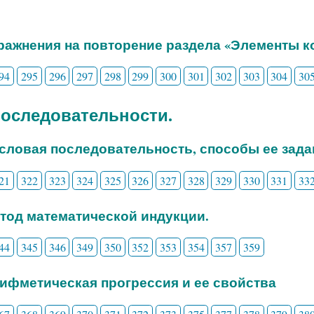
пражнения на повторение раздела «Элементы 
94
295
296
297
298
299
300
301
302
303
304
30
 Последовательности.
исловая последовательность, способы ее зада
21
322
323
324
325
326
327
328
329
330
331
33
етод математической индукции.
44
345
346
349
350
352
353
354
357
359
рифметическая прогрессия и ее свойства