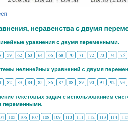
сеп
равнения, неравенства с двумя пере
линейные уравнения с двумя переменными.
8
59
62
63
64
66
68
70
71
72
73
74
75
стемы нелинейных уравнений с двумя переме
1
82
83
84
85
86
87
88
89
90
91
92
93
шение текстовых задач с использованием сис
я переменными.
04
105
106
107
108
109
110
111
112
113
114
11