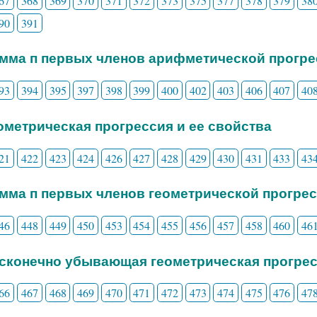
67
368
369
370
371
372
373
375
377
378
379
38
90
391
умма п первых членов арифметической прогр
93
394
395
397
398
399
400
402
403
406
407
40
еометрическая прогрессия и ее свойства
21
422
423
424
426
427
428
429
430
431
433
43
умма п первых членов геометрической прогрес
46
448
449
450
453
454
455
456
457
458
460
46
есконечно убывающая геометрическая прогрес
66
467
468
469
470
471
472
473
474
475
476
47