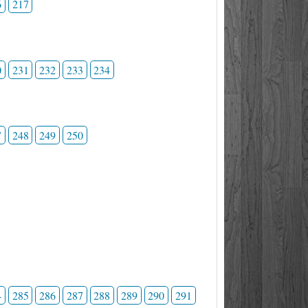
6
217
0
231
232
233
234
7
248
249
250
4
285
286
287
288
289
290
291