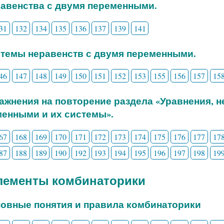
равенства с двумя переменными.
31
132
134
135
136
137
139
141
стемы неравенств с двумя переменными.
46
147
148
149
150
151
152
153
155
156
157
15
ражнения на повторение раздела «Уравнения, 
енными и их системы».
67
168
169
170
171
172
173
174
175
176
177
17
87
188
189
190
192
193
194
195
196
197
198
19
Элементы комбинаторики
новные понятия и правила комбинаторики