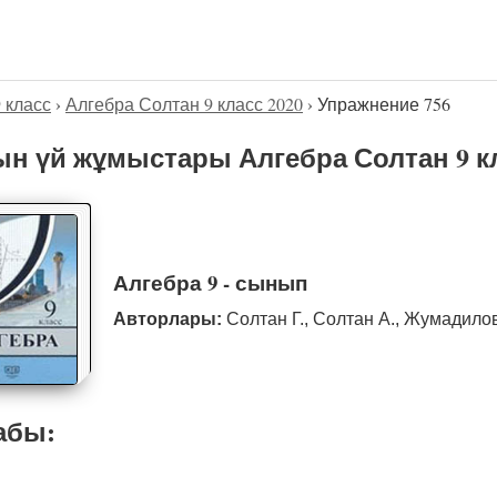
9 класс
›
Алгебра Солтан 9 класс 2020
›
Упражнение 756
н үй жұмыстары Алгебра Солтан 9 кл
Алгебра 9 - сынып
Авторлары:
Солтан Г., Солтан А., Жумадило
абы: