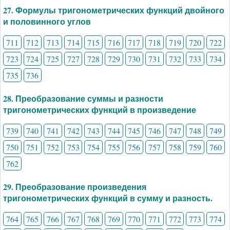
27. Формулы тригонометрических функций двойного
и половинного углов
711
712
713
714
715
716
717
718
719
720
722
723
724
725
727
728
729
730
731
732
733
734
735
736
28. Преобразование суммы и разности
тригонометрических функций в произведение
739
740
741
742
743
744
745
746
747
748
749
750
751
752
753
754
755
756
757
758
759
760
762
29. Преобразование произведения
тригонометрических функций в сумму и разность.
764
765
766
767
768
769
770
771
772
773
774