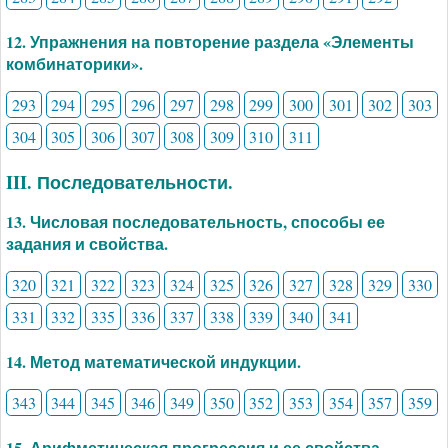
12. Упражнения на повторение раздела «Элементы
комбинаторики».
293
294
295
296
297
298
299
300
301
302
303
304
305
306
307
308
309
310
311
III. Последовательности.
13. Числовая последовательность, способы ее
задания и свойства.
320
321
322
323
324
325
326
327
328
329
330
331
332
335
336
337
338
339
340
341
14. Метод математической индукции.
343
344
345
346
349
350
352
353
354
357
359
15. Арифметическая прогрессия и ее свойства