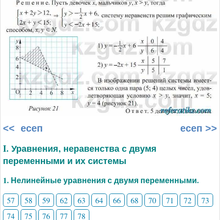
<< есеп
есеп >>
I. Уравнения, неравенства с двумя
переменными и их системы
1. Нелинейные уравнения с двумя переменными.
57
58
59
62
63
64
66
68
70
71
72
73
74
75
76
77
78