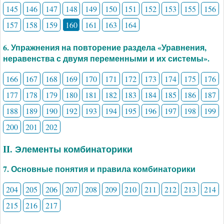
145
146
147
148
149
150
151
152
153
155
156
157
158
159
160
161
163
164
6. Упражнения на повторение раздела «Уравнения,
неравенства с двумя переменными и их системы».
166
167
168
169
170
171
172
173
174
175
176
177
178
179
180
181
182
183
184
185
186
187
188
189
190
192
193
194
195
196
197
198
199
200
201
202
II. Элементы комбинаторики
7. Основные понятия и правила комбинаторики
204
205
206
207
208
209
210
211
212
213
214
215
216
217