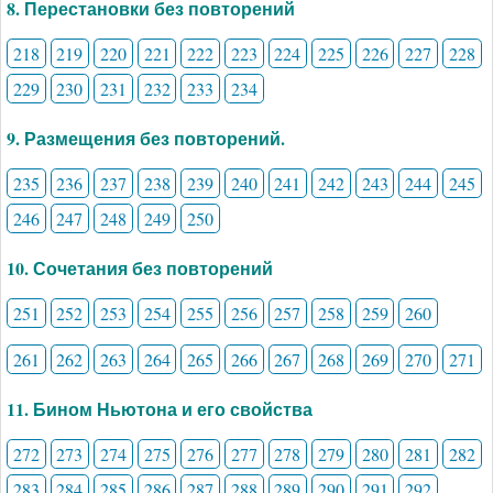
8. Перестановки без повторений
218
219
220
221
222
223
224
225
226
227
228
229
230
231
232
233
234
9. Размещения без повторений.
235
236
237
238
239
240
241
242
243
244
245
246
247
248
249
250
10. Сочетания без повторений
251
252
253
254
255
256
257
258
259
260
261
262
263
264
265
266
267
268
269
270
271
11. Бином Ньютона и его свойства
272
273
274
275
276
277
278
279
280
281
282
283
284
285
286
287
288
289
290
291
292