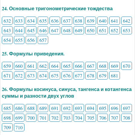
24. Основные тригонометрические тождества
632
633
634
635
636
637
638
639
640
641
642
643
644
645
646
647
648
649
650
651
652
653
654
655
656
657
25. Формулы приведения.
659
660
661
662
664
665
666
667
668
669
670
671
672
673
674
675
676
677
678
679
681
26. Формулы косинуса, синуса, тангенса и котангенса
суммы и разности двух углов
685
686
688
689
691
692
693
694
695
696
697
698
699
700
701
702
703
704
705
706
707
708
709
710