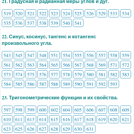
21. Градусная и радианная меры углов и дуг.
519
520
521
522
523
524
525
526
529
533
534
535
536
537
538
539
540
541
22. Синус, косинус, тангенс и котангенс
произвольного угла.
543
545
547
548
551
554
555
556
557
558
559
561
562
563
564
565
566
567
568
569
571
572
573
574
575
576
577
578
579
580
581
582
583
584
585
586
587
588
589
590
591
592
593
23. Тригонометрические функции и их свойства.
597
598
599
600
602
604
605
606
607
608
609
610
611
613
614
615
616
617
618
619
620
621
623
625
626
627
628
629
630
631