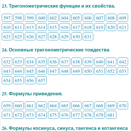
23. Тригонометрические функции и их свойства.
597
598
599
600
602
604
605
606
607
608
609
610
611
613
614
615
616
617
618
619
620
621
623
625
626
627
628
629
630
631
24. Основные тригонометрические тождества
632
633
634
635
636
637
638
639
640
641
642
643
644
645
646
647
648
649
650
651
652
653
654
655
656
657
25. Формулы приведения.
659
660
661
662
664
665
666
667
668
669
670
671
672
673
674
675
676
677
678
679
681
26. Формулы косинуса, синуса, тангенса и котангенса