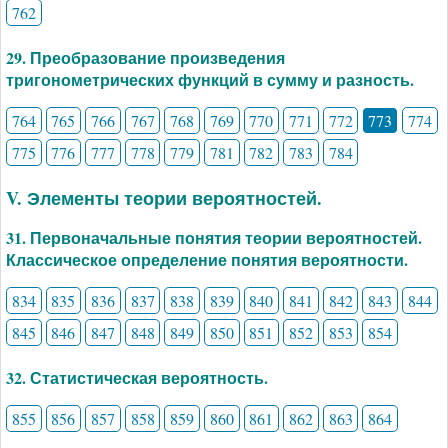
762
29. Преобразование произведения
тригонометрических функций в сумму и разность.
764
765
766
767
768
769
770
771
772
773
774
775
776
777
778
779
781
782
783
784
V. Элементы теории вероятностей.
31. Первоначальные понятия теории вероятностей.
Классическое определение понятия вероятности.
834
835
836
837
838
839
840
841
842
843
844
845
846
847
848
849
850
851
852
853
854
32. Статистическая вероятность.
855
856
857
858
859
860
861
862
863
864