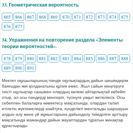
33. Геометрическая вероятность
865
866
867
868
869
870
871
872
873
874
875
876
877
34. Упражнения на повторение раздела «Элементы
теории вероятностей».
878
879
880
881
882
883
884
885
886
887
888
889
890
891
Мектеп оқушыларының пәндік оқулықтардың дайын шешімдерім
баяғыдан жиі қолданатыны құпия емес. Жыл сайын меңгеруге
тиісті оқулықтар санымен олардың көлемі айтарлықтай көбейіп
отыр, ал осы пәндерді менгеріп, түсінуге уақыт жеткіліксіз. Осы
себеппен балаларға көмектесу мақсатында, олардан талап
етілетін жүктемелерді азайтуға, күнделікті ментальды шаршауын
алдын-алу және үй жұмыстарына дайындалу тиімділігін арттыру
мақсатында мамандар дайын жауаптардан тұратын жинақтар
құрастырады.