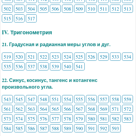
502
503
504
505
506
508
509
510
511
512
513
515
516
517
IV. Тригонометрия
21. Градусная и радианная меры углов и дуг.
519
520
521
522
523
524
525
526
529
533
534
535
536
537
538
539
540
541
22. Синус, косинус, тангенс и котангенс
произвольного угла.
543
545
547
548
551
554
555
556
557
558
559
561
562
563
564
565
566
567
568
569
571
572
573
574
575
576
577
578
579
580
581
582
583
584
585
586
587
588
589
590
591
592
593