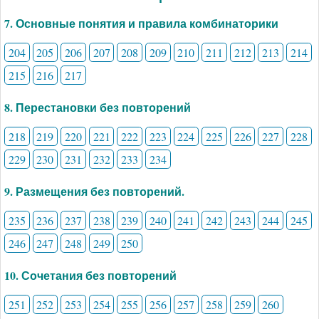
7. Основные понятия и правила комбинаторики
204
205
206
207
208
209
210
211
212
213
214
215
216
217
8. Перестановки без повторений
218
219
220
221
222
223
224
225
226
227
228
229
230
231
232
233
234
9. Размещения без повторений.
235
236
237
238
239
240
241
242
243
244
245
246
247
248
249
250
10. Сочетания без повторений
251
252
253
254
255
256
257
258
259
260