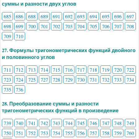
суммы и разности двух углов
685
686
688
689
691
692
693
694
695
696
697
698
699
700
701
702
703
704
705
706
707
708
709
710
27. Формулы тригонометрических функций двойного
и половинного углов
711
712
713
714
715
716
717
718
719
720
722
723
724
725
727
728
729
730
731
732
733
734
735
736
28. Преобразование суммы и разности
тригонометрических функций в произведение
739
740
741
742
743
744
745
746
747
748
749
750
751
752
753
754
755
756
757
758
759
760