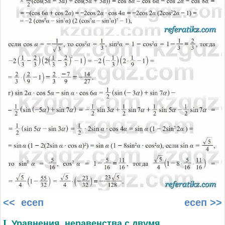
<< есеп
есеп >>
I. Уравнения, неравенства с двумя