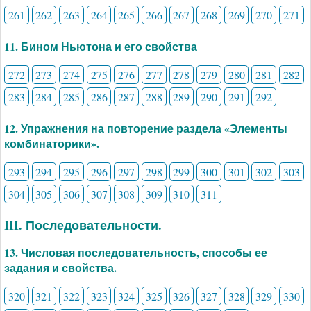
261
262
263
264
265
266
267
268
269
270
271
11. Бином Ньютона и его свойства
272
273
274
275
276
277
278
279
280
281
282
283
284
285
286
287
288
289
290
291
292
12. Упражнения на повторение раздела «Элементы
комбинаторики».
293
294
295
296
297
298
299
300
301
302
303
304
305
306
307
308
309
310
311
III. Последовательности.
13. Числовая последовательность, способы ее
задания и свойства.
320
321
322
323
324
325
326
327
328
329
330