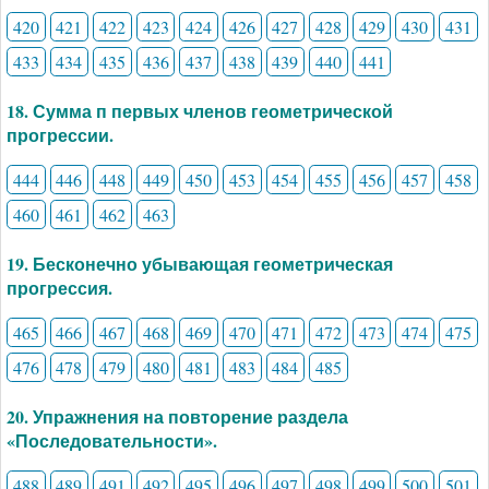
420
421
422
423
424
426
427
428
429
430
431
433
434
435
436
437
438
439
440
441
18. Сумма п первых членов геометрической
прогрессии.
444
446
448
449
450
453
454
455
456
457
458
460
461
462
463
19. Бесконечно убывающая геометрическая
прогрессия.
465
466
467
468
469
470
471
472
473
474
475
476
478
479
480
481
483
484
485
20. Упражнения на повторение раздела
«Последовательности».
488
489
491
492
495
496
497
498
499
500
501