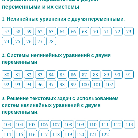
переменными и их системы
1. Нелинейные уравнения с двумя переменными.
57
58
59
62
63
64
66
68
70
71
72
73
74
75
76
77
78
2. Системы нелинейных уравнений с двумя
переменными
80
81
82
83
84
85
86
87
88
89
90
91
92
93
94
96
97
98
99
100
101
102
3. Решение текстовых задач с использованием
систем нелинейных уравнений с двумя
переменными.
103
104
105
106
107
108
109
110
111
112
113
114
115
116
117
118
119
120
121
122