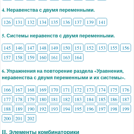
4. Неравенства с двумя переменными.
126
131
132
134
135
136
137
139
141
5. Системы неравенств с двумя переменными.
145
146
147
148
149
150
151
152
153
155
156
157
158
159
160
161
163
164
6. Упражнения на повторение раздела «Уравнения,
неравенства с двумя переменными и их системы».
166
167
168
169
170
171
172
173
174
175
176
177
178
179
180
181
182
183
184
185
186
187
188
189
190
192
193
194
195
196
197
198
199
200
201
202
II. Элементы комбинаторики