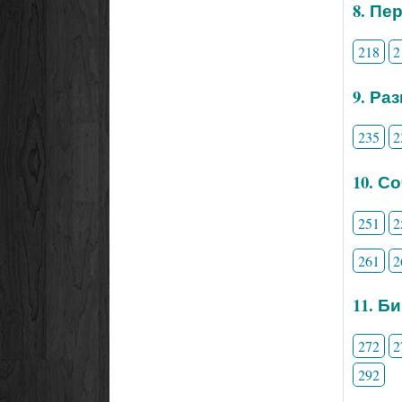
8. Пе
218
2
9. Ра
235
2
10. С
251
2
261
2
11. Б
272
2
292