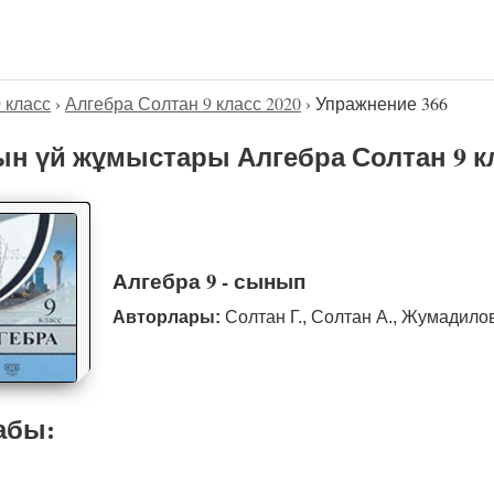
9 класс
›
Алгебра Солтан 9 класс 2020
›
Упражнение 366
н үй жұмыстары Алгебра Солтан 9 кл
Алгебра 9 - сынып
Авторлары:
Солтан Г., Солтан А., Жумадило
абы: