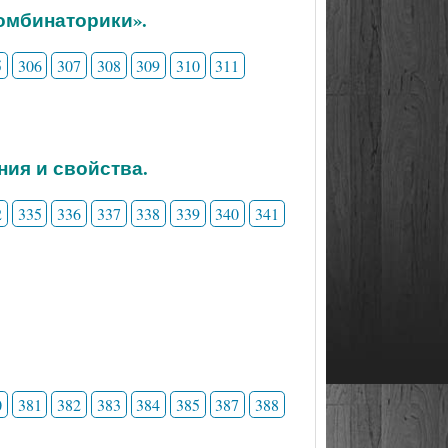
комбинаторики».
5
306
307
308
309
310
311
ния и свойства.
2
335
336
337
338
339
340
341
0
381
382
383
384
385
387
388