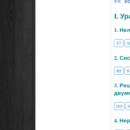
<< е
I. У
1. Не
57
5
2. Си
80
8
3. Ре
двум
103
1
4. Не