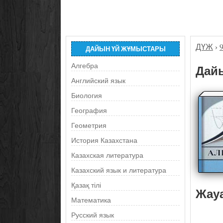
ДҮЖ
›
ДАЙЫН ҮЙ ЖҰМЫСТАРЫ
Алгебра
Дайы
Английский язык
Биология
География
Геометрия
История Казахстана
Казахская литература
Казахский язык и литература
Қазақ тілі
Жау
Математика
Русский язык