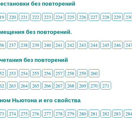
рестановки без повторений
19
220
221
222
223
224
225
226
227
228
229
23
змещения без повторений.
36
237
238
239
240
241
242
243
244
245
246
24
очетания без повторений
52
253
254
255
256
257
258
259
260
62
263
264
265
266
267
268
269
270
271
ином Ньютона и его свойства
73
274
275
276
277
278
279
280
281
282
283
28