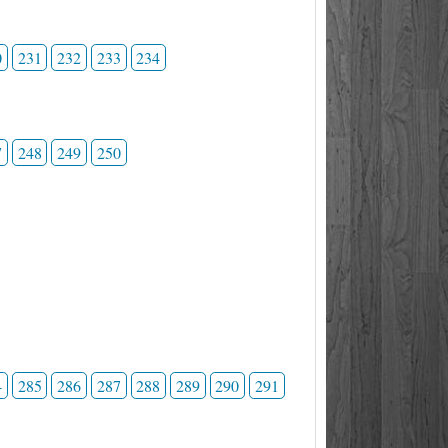
0
231
232
233
234
7
248
249
250
4
285
286
287
288
289
290
291