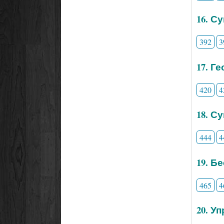
16. С
392
3
17. Г
420
4
18. С
444
4
19. Б
465
4
20. У