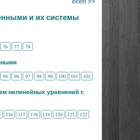
есеп >>
менными и их системы
76
77
78
нными
94
96
97
98
99
100
101
102
тем нелинейных уравнений с
5
116
117
118
119
120
121
122