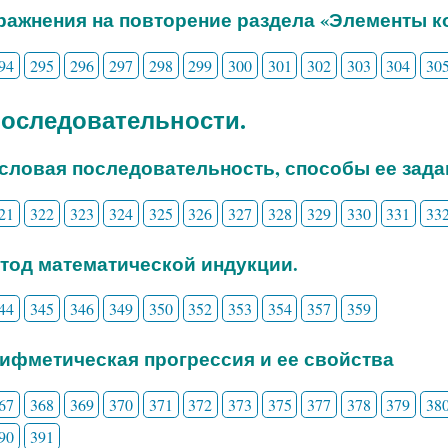
пражнения на повторение раздела «Элементы 
94
295
296
297
298
299
300
301
302
303
304
30
 Последовательности.
исловая последовательность, способы ее зада
21
322
323
324
325
326
327
328
329
330
331
33
етод математической индукции.
44
345
346
349
350
352
353
354
357
359
рифметическая прогрессия и ее свойства
67
368
369
370
371
372
373
375
377
378
379
38
90
391