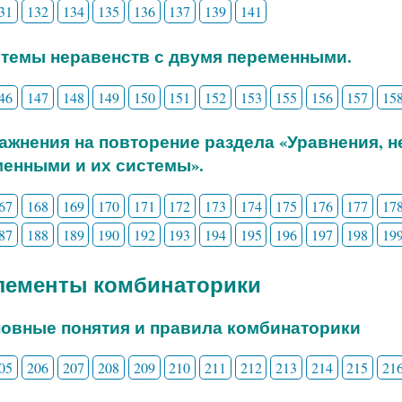
31
132
134
135
136
137
139
141
стемы неравенств с двумя переменными.
46
147
148
149
150
151
152
153
155
156
157
15
ражнения на повторение раздела «Уравнения, 
енными и их системы».
67
168
169
170
171
172
173
174
175
176
177
17
87
188
189
190
192
193
194
195
196
197
198
19
Элементы комбинаторики
новные понятия и правила комбинаторики
05
206
207
208
209
210
211
212
213
214
215
21