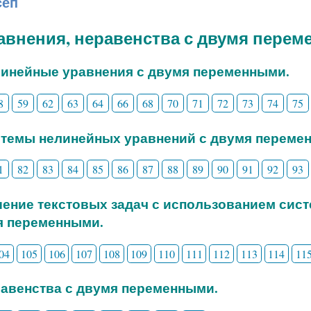
сеп
равнения, неравенства с двумя пере
линейные уравнения с двумя переменными.
8
59
62
63
64
66
68
70
71
72
73
74
75
стемы нелинейных уравнений с двумя переме
1
82
83
84
85
86
87
88
89
90
91
92
93
шение текстовых задач с использованием сис
я переменными.
04
105
106
107
108
109
110
111
112
113
114
11
равенства с двумя переменными.