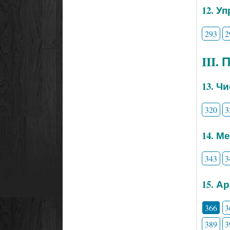
12. У
293
2
III.
13. Ч
320
3
14. М
343
3
15. А
366
3
389
3