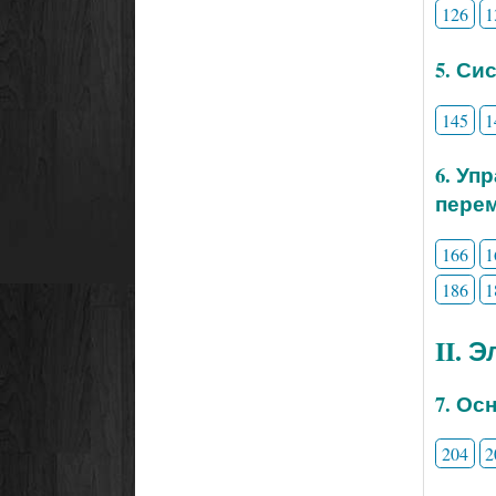
126
1
5. Си
145
1
6. Уп
перем
166
1
186
1
II. 
7. Ос
204
2