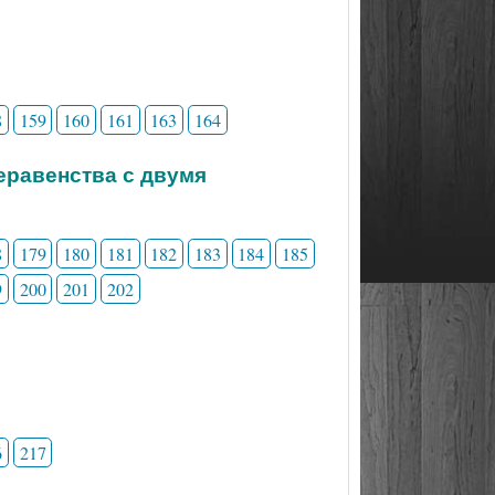
8
159
160
161
163
164
неравенства с двумя
8
179
180
181
182
183
184
185
9
200
201
202
6
217