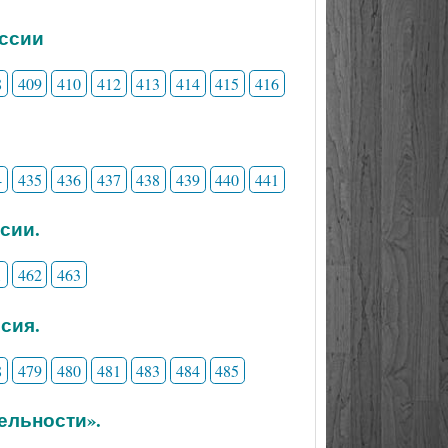
ессии
8
409
410
412
413
414
415
416
4
435
436
437
438
439
440
441
сии.
1
462
463
сия.
8
479
480
481
483
484
485
ельности».