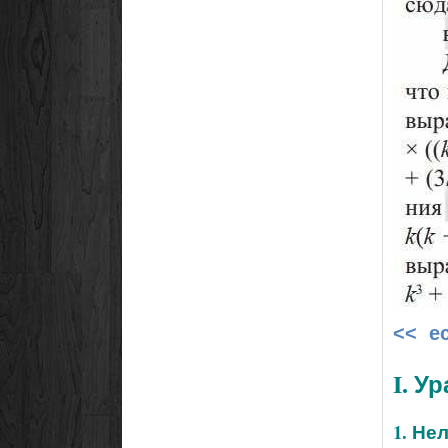
<< е
I. У
1. Не