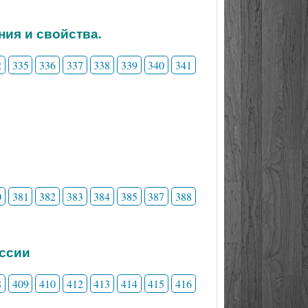
ния и свойства.
2
335
336
337
338
339
340
341
0
381
382
383
384
385
387
388
ессии
8
409
410
412
413
414
415
416