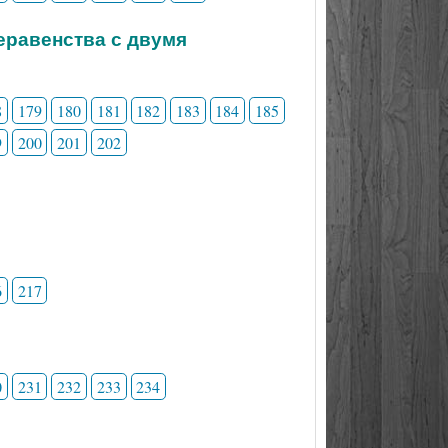
неравенства с двумя
8
179
180
181
182
183
184
185
9
200
201
202
6
217
0
231
232
233
234