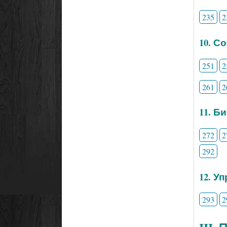
235
2
10. С
251
2
261
2
11. Б
272
2
292
12. У
293
2