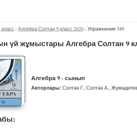
9 класс
›
Алгебра Солтан 9 класс 2020
›
Упражнение 349
н үй жұмыстары Алгебра Солтан 9 кл
Алгебра 9 - сынып
Авторлары:
Солтан Г., Солтан А., Жумадило
абы: