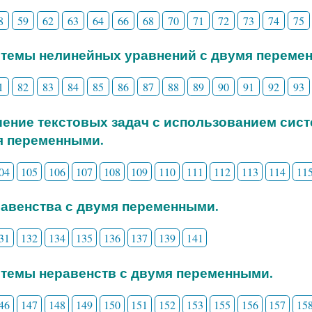
8
59
62
63
64
66
68
70
71
72
73
74
75
стемы нелинейных уравнений с двумя переме
1
82
83
84
85
86
87
88
89
90
91
92
93
шение текстовых задач с использованием сис
я переменными.
04
105
106
107
108
109
110
111
112
113
114
11
равенства с двумя переменными.
31
132
134
135
136
137
139
141
стемы неравенств с двумя переменными.
46
147
148
149
150
151
152
153
155
156
157
15