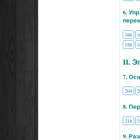
6. Уп
перем
166
1
186
1
II. 
7. Ос
204
2
8. Пе
218
2
9. Ра