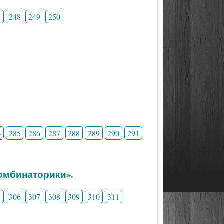
7
248
249
250
4
285
286
287
288
289
290
291
комбинаторики».
5
306
307
308
309
310
311