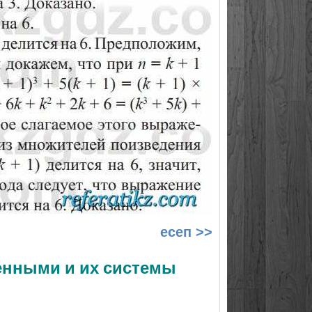
есеп >>
менными и их системы