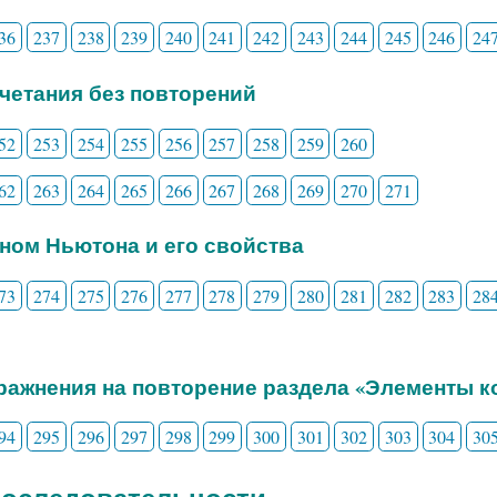
36
237
238
239
240
241
242
243
244
245
246
24
очетания без повторений
52
253
254
255
256
257
258
259
260
62
263
264
265
266
267
268
269
270
271
ином Ньютона и его свойства
73
274
275
276
277
278
279
280
281
282
283
28
пражнения на повторение раздела «Элементы 
94
295
296
297
298
299
300
301
302
303
304
30