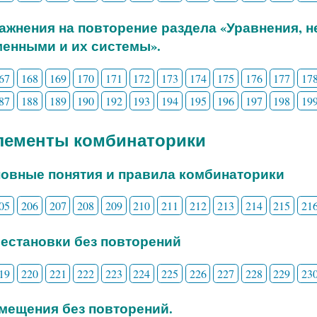
ражнения на повторение раздела «Уравнения, 
енными и их системы».
67
168
169
170
171
172
173
174
175
176
177
17
87
188
189
190
192
193
194
195
196
197
198
19
Элементы комбинаторики
новные понятия и правила комбинаторики
05
206
207
208
209
210
211
212
213
214
215
21
рестановки без повторений
19
220
221
222
223
224
225
226
227
228
229
23
змещения без повторений.