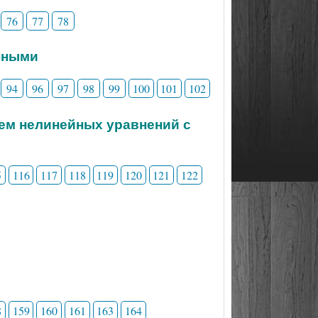
76
77
78
нными
94
96
97
98
99
100
101
102
тем нелинейных уравнений с
5
116
117
118
119
120
121
122
8
159
160
161
163
164