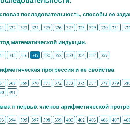
 Последовательности.
исловая последовательность, способы ее зада
21
322
323
324
325
326
327
328
329
330
331
33
етод математической индукции.
44
345
346
349
350
352
353
354
357
359
рифметическая прогрессия и ее свойства
67
368
369
370
371
372
373
375
377
378
379
38
90
391
умма п первых членов арифметической прогр
93
394
395
397
398
399
400
402
403
406
407
40