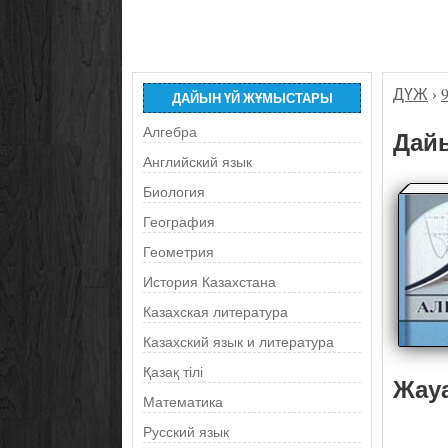
ДҮЖ
›
ДАЙЫН ҮЙ ЖҰМЫСТАРЫ
Алгебра
Дайы
Английский язык
Биология
География
Геометрия
История Казахстана
Казахская литература
Казахский язык и литература
Қазақ тілі
Жау
Математика
Русский язык