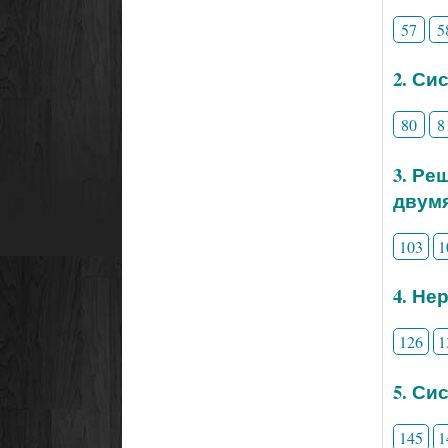
57
5
2. Си
80
8
3. Ре
двум
103
1
4. Не
126
1
5. Си
145
1