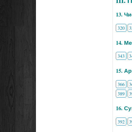
III.
13. Ч
320
3
14. М
343
3
15. А
366
3
389
3
16. С
392
3