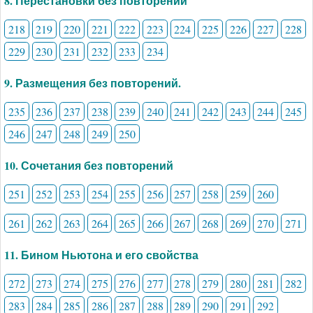
8. Перестановки без повторений
218
219
220
221
222
223
224
225
226
227
228
229
230
231
232
233
234
9. Размещения без повторений.
235
236
237
238
239
240
241
242
243
244
245
246
247
248
249
250
10. Сочетания без повторений
251
252
253
254
255
256
257
258
259
260
261
262
263
264
265
266
267
268
269
270
271
11. Бином Ньютона и его свойства
272
273
274
275
276
277
278
279
280
281
282
283
284
285
286
287
288
289
290
291
292