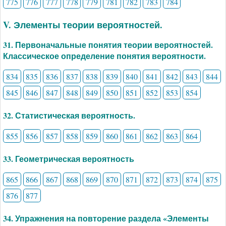
775
776
777
778
779
781
782
783
784
V. Элементы теории вероятностей.
31. Первоначальные понятия теории вероятностей.
Классическое определение понятия вероятности.
834
835
836
837
838
839
840
841
842
843
844
845
846
847
848
849
850
851
852
853
854
32. Статистическая вероятность.
855
856
857
858
859
860
861
862
863
864
33. Геометрическая вероятность
865
866
867
868
869
870
871
872
873
874
875
876
877
34. Упражнения на повторение раздела «Элементы