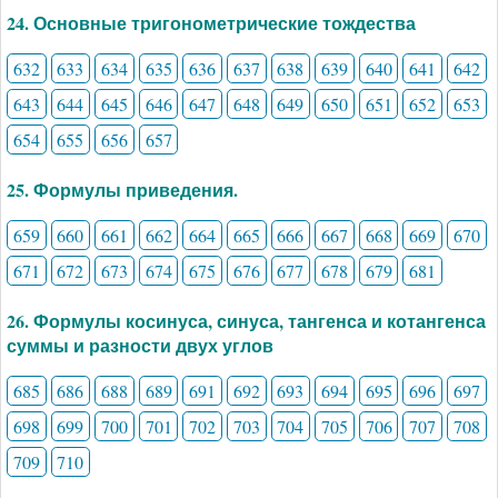
24. Основные тригонометрические тождества
632
633
634
635
636
637
638
639
640
641
642
643
644
645
646
647
648
649
650
651
652
653
654
655
656
657
25. Формулы приведения.
659
660
661
662
664
665
666
667
668
669
670
671
672
673
674
675
676
677
678
679
681
26. Формулы косинуса, синуса, тангенса и котангенса
суммы и разности двух углов
685
686
688
689
691
692
693
694
695
696
697
698
699
700
701
702
703
704
705
706
707
708
709
710