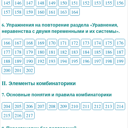
145
146
147
148
149
150
151
152
153
155
156
157
158
159
160
161
163
164
6. Упражнения на повторение раздела «Уравнения,
неравенства с двумя переменными и их системы».
166
167
168
169
170
171
172
173
174
175
176
177
178
179
180
181
182
183
184
185
186
187
188
189
190
192
193
194
195
196
197
198
199
200
201
202
II. Элементы комбинаторики
7. Основные понятия и правила комбинаторики
204
205
206
207
208
209
210
211
212
213
214
215
216
217