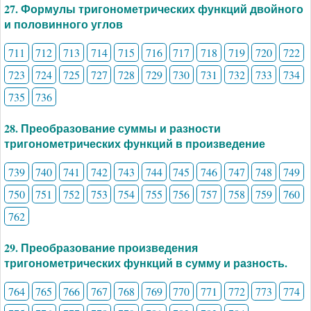
27. Формулы тригонометрических функций двойного
и половинного углов
711
712
713
714
715
716
717
718
719
720
722
723
724
725
727
728
729
730
731
732
733
734
735
736
28. Преобразование суммы и разности
тригонометрических функций в произведение
739
740
741
742
743
744
745
746
747
748
749
750
751
752
753
754
755
756
757
758
759
760
762
29. Преобразование произведения
тригонометрических функций в сумму и разность.
764
765
766
767
768
769
770
771
772
773
774