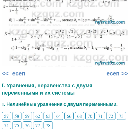
<< есеп
есеп >>
I. Уравнения, неравенства с двумя
переменными и их системы
1. Нелинейные уравнения с двумя переменными.
57
58
59
62
63
64
66
68
70
71
72
73
74
75
76
77
78