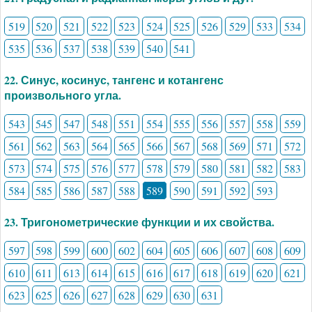
519
520
521
522
523
524
525
526
529
533
534
535
536
537
538
539
540
541
22. Синус, косинус, тангенс и котангенс
произвольного угла.
543
545
547
548
551
554
555
556
557
558
559
561
562
563
564
565
566
567
568
569
571
572
573
574
575
576
577
578
579
580
581
582
583
584
585
586
587
588
589
590
591
592
593
23. Тригонометрические функции и их свойства.
597
598
599
600
602
604
605
606
607
608
609
610
611
613
614
615
616
617
618
619
620
621
623
625
626
627
628
629
630
631