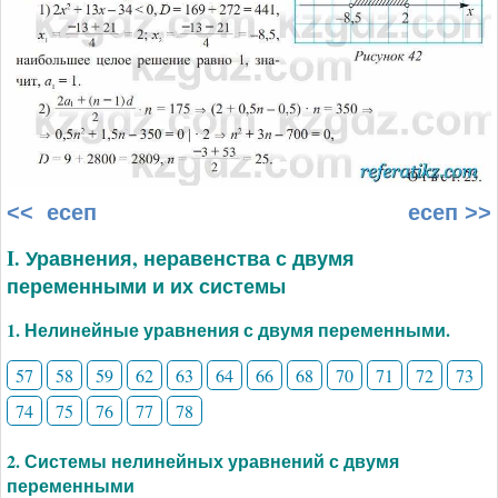
<< есеп
есеп >>
I. Уравнения, неравенства с двумя
переменными и их системы
1. Нелинейные уравнения с двумя переменными.
57
58
59
62
63
64
66
68
70
71
72
73
74
75
76
77
78
2. Системы нелинейных уравнений с двумя
переменными