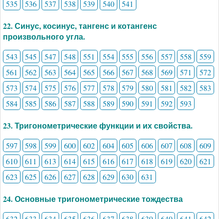
535
536
537
538
539
540
541
22. Синус, косинус, тангенс и котангенс
произвольного угла.
543
545
547
548
551
554
555
556
557
558
559
561
562
563
564
565
566
567
568
569
571
572
573
574
575
576
577
578
579
580
581
582
583
584
585
586
587
588
589
590
591
592
593
23. Тригонометрические функции и их свойства.
597
598
599
600
602
604
605
606
607
608
609
610
611
613
614
615
616
617
618
619
620
621
623
625
626
627
628
629
630
631
24. Основные тригонометрические тождества
632
633
634
635
636
637
638
639
640
641
642