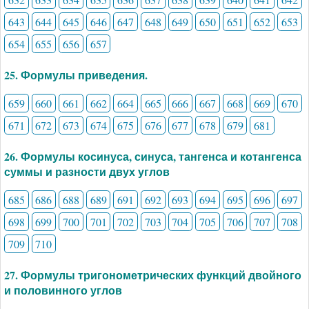
643
644
645
646
647
648
649
650
651
652
653
654
655
656
657
25. Формулы приведения.
659
660
661
662
664
665
666
667
668
669
670
671
672
673
674
675
676
677
678
679
681
26. Формулы косинуса, синуса, тангенса и котангенса
суммы и разности двух углов
685
686
688
689
691
692
693
694
695
696
697
698
699
700
701
702
703
704
705
706
707
708
709
710
27. Формулы тригонометрических функций двойного
и половинного углов