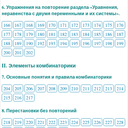
6. Упражнения на повторение раздела «Уравнения,
неравенства с двумя переменными и их системы».
166
167
168
169
170
171
172
173
174
175
176
177
178
179
180
181
182
183
184
185
186
187
188
189
190
192
193
194
195
196
197
198
199
200
201
202
II. Элементы комбинаторики
7. Основные понятия и правила комбинаторики
204
205
206
207
208
209
210
211
212
213
214
215
216
217
8. Перестановки без повторений
218
219
220
221
222
223
224
225
226
227
228