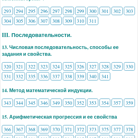
293
294
295
296
297
298
299
300
301
302
303
304
305
306
307
308
309
310
311
III. Последовательности.
13. Числовая последовательность, способы ее
задания и свойства.
320
321
322
323
324
325
326
327
328
329
330
331
332
335
336
337
338
339
340
341
14. Метод математической индукции.
343
344
345
346
349
350
352
353
354
357
359
15. Арифметическая прогрессия и ее свойства
366
367
368
369
370
371
372
373
375
377
378