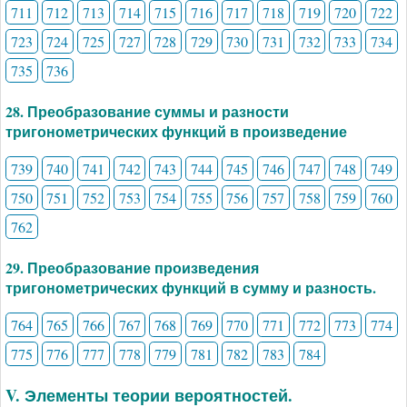
711
712
713
714
715
716
717
718
719
720
722
723
724
725
727
728
729
730
731
732
733
734
735
736
28. Преобразование суммы и разности
тригонометрических функций в произведение
739
740
741
742
743
744
745
746
747
748
749
750
751
752
753
754
755
756
757
758
759
760
762
29. Преобразование произведения
тригонометрических функций в сумму и разность.
764
765
766
767
768
769
770
771
772
773
774
775
776
777
778
779
781
782
783
784
V. Элементы теории вероятностей.