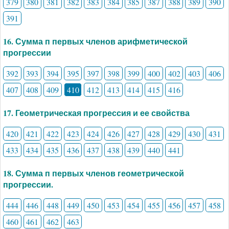
379
380
381
382
383
384
385
387
388
389
390
391
16. Сумма п первых членов арифметической
прогрессии
392
393
394
395
397
398
399
400
402
403
406
407
408
409
410
412
413
414
415
416
17. Геометрическая прогрессия и ее свойства
420
421
422
423
424
426
427
428
429
430
431
433
434
435
436
437
438
439
440
441
18. Сумма п первых членов геометрической
прогрессии.
444
446
448
449
450
453
454
455
456
457
458
460
461
462
463