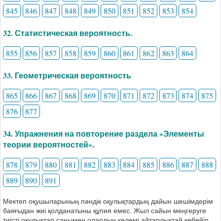
845
846
847
848
849
850
851
852
853
854
32. Статистическая вероятность.
855
856
857
858
859
860
861
862
863
864
33. Геометрическая вероятность
865
866
867
868
869
870
871
872
873
874
875
876
877
34. Упражнения на повторение раздела «Элементы
теории вероятностей».
878
879
880
881
882
883
884
885
886
887
888
889
890
891
Мектеп оқушыларының пәндік оқулықтардың дайын шешімдерім
баяғыдан жиі қолданатыны құпия емес. Жыл сайын меңгеруге
тиісті оқулықтар санымен олардың көлемі айтарлықтай көбейіп