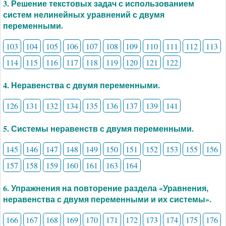
3. Решение текстовых задач с использованием
систем нелинейных уравнений с двумя
переменными.
103
104
105
106
107
108
109
110
111
112
113
114
115
116
117
118
119
120
121
122
4. Неравенства с двумя переменными.
126
131
132
134
135
136
137
139
141
5. Системы неравенств с двумя переменными.
145
146
147
148
149
150
151
152
153
155
156
157
158
159
160
161
163
164
6. Упражнения на повторение раздела «Уравнения,
неравенства с двумя переменными и их системы».
166
167
168
169
170
171
172
173
174
175
176