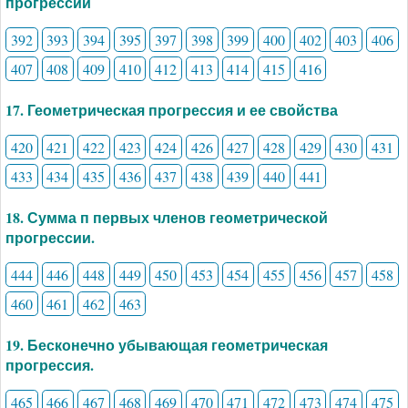
прогрессии
392
393
394
395
397
398
399
400
402
403
406
407
408
409
410
412
413
414
415
416
17. Геометрическая прогрессия и ее свойства
420
421
422
423
424
426
427
428
429
430
431
433
434
435
436
437
438
439
440
441
18. Сумма п первых членов геометрической
прогрессии.
444
446
448
449
450
453
454
455
456
457
458
460
461
462
463
19. Бесконечно убывающая геометрическая
прогрессия.
465
466
467
468
469
470
471
472
473
474
475