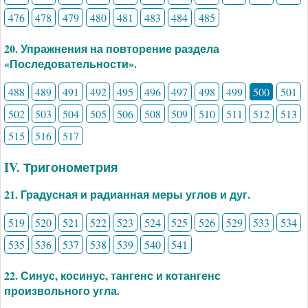
476
478
479
480
481
483
484
485
20. Упражнения на повторение раздела
«Последовательности».
488
489
491
492
495
496
497
498
499
500
501
502
503
504
505
506
508
509
510
511
512
513
515
516
517
IV. Тригонометрия
21. Градусная и радианная меры углов и дуг.
519
520
521
522
523
524
525
526
529
533
534
535
536
537
538
539
540
541
22. Синус, косинус, тангенс и котангенс
произвольного угла.