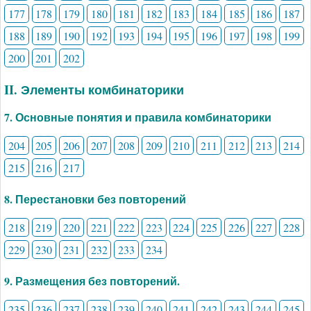
177
178
179
180
181
182
183
184
185
186
187
188
189
190
192
193
194
195
196
197
198
199
200
201
202
II. Элементы комбинаторики
7. Основные понятия и правила комбинаторики
204
205
206
207
208
209
210
211
212
213
214
215
216
217
8. Перестановки без повторений
218
219
220
221
222
223
224
225
226
227
228
229
230
231
232
233
234
9. Размещения без повторений.
235
236
237
238
239
240
241
242
243
244
245