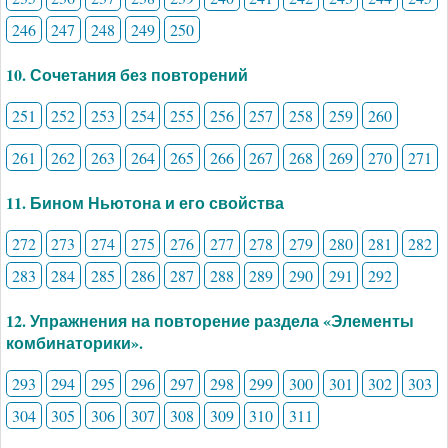
246
247
248
249
250
10. Сочетания без повторений
251
252
253
254
255
256
257
258
259
260
261
262
263
264
265
266
267
268
269
270
271
11. Бином Ньютона и его свойства
272
273
274
275
276
277
278
279
280
281
282
283
284
285
286
287
288
289
290
291
292
12. Упражнения на повторение раздела «Элементы
комбинаторики».
293
294
295
296
297
298
299
300
301
302
303
304
305
306
307
308
309
310
311