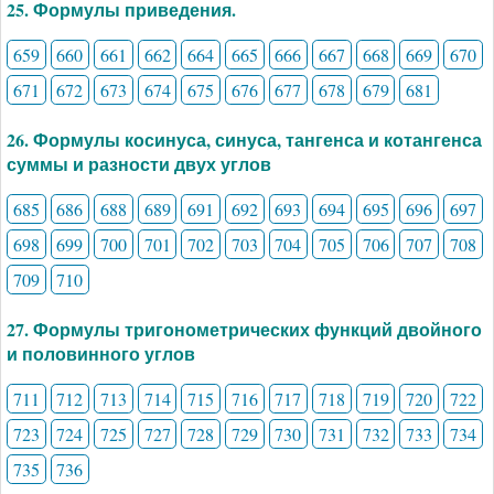
25. Формулы приведения.
659
660
661
662
664
665
666
667
668
669
670
671
672
673
674
675
676
677
678
679
681
26. Формулы косинуса, синуса, тангенса и котангенса
суммы и разности двух углов
685
686
688
689
691
692
693
694
695
696
697
698
699
700
701
702
703
704
705
706
707
708
709
710
27. Формулы тригонометрических функций двойного
и половинного углов
711
712
713
714
715
716
717
718
719
720
722
723
724
725
727
728
729
730
731
732
733
734
735
736