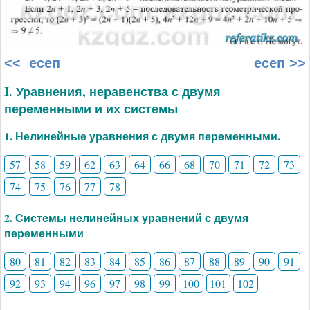
<< есеп
есеп >>
I. Уравнения, неравенства с двумя
переменными и их системы
1. Нелинейные уравнения с двумя переменными.
57
58
59
62
63
64
66
68
70
71
72
73
74
75
76
77
78
2. Системы нелинейных уравнений с двумя
переменными
80
81
82
83
84
85
86
87
88
89
90
91
92
93
94
96
97
98
99
100
101
102