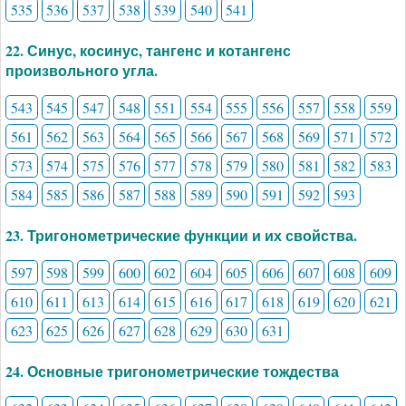
535
536
537
538
539
540
541
22. Синус, косинус, тангенс и котангенс
произвольного угла.
543
545
547
548
551
554
555
556
557
558
559
561
562
563
564
565
566
567
568
569
571
572
573
574
575
576
577
578
579
580
581
582
583
584
585
586
587
588
589
590
591
592
593
23. Тригонометрические функции и их свойства.
597
598
599
600
602
604
605
606
607
608
609
610
611
613
614
615
616
617
618
619
620
621
623
625
626
627
628
629
630
631
24. Основные тригонометрические тождества