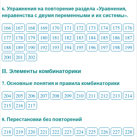
6. Упражнения на повторение раздела «Уравнения,
неравенства с двумя переменными и их системы».
166
167
168
169
170
171
172
173
174
175
176
177
178
179
180
181
182
183
184
185
186
187
188
189
190
192
193
194
195
196
197
198
199
200
201
202
II. Элементы комбинаторики
7. Основные понятия и правила комбинаторики
204
205
206
207
208
209
210
211
212
213
214
215
216
217
8. Перестановки без повторений
218
219
220
221
222
223
224
225
226
227
228