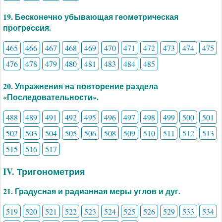
19. Бесконечно убывающая геометрическая
прогрессия.
465
466
467
468
469
470
471
472
473
474
475
476
478
479
480
481
483
484
485
20. Упражнения на повторение раздела
«Последовательности».
488
489
491
492
495
496
497
498
499
500
501
502
503
504
505
506
508
509
510
511
512
513
515
516
517
IV. Тригонометрия
21. Градусная и радианная меры углов и дуг.
519
520
521
522
523
524
525
526
529
533
534