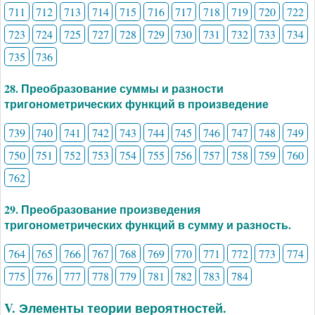
711
712
713
714
715
716
717
718
719
720
722
723
724
725
727
728
729
730
731
732
733
734
735
736
28. Преобразование суммы и разности
тригонометрических функций в произведение
739
740
741
742
743
744
745
746
747
748
749
750
751
752
753
754
755
756
757
758
759
760
762
29. Преобразование произведения
тригонометрических функций в сумму и разность.
764
765
766
767
768
769
770
771
772
773
774
775
776
777
778
779
781
782
783
784
V. Элементы теории вероятностей.