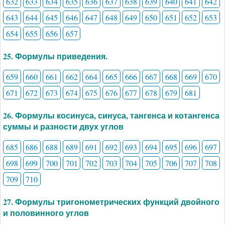
632
633
634
635
636
637
638
639
640
641
642
643
644
645
646
647
648
649
650
651
652
653
654
655
656
657
25. Формулы приведения.
659
660
661
662
664
665
666
667
668
669
670
671
672
673
674
675
676
677
678
679
681
26. Формулы косинуса, синуса, тангенса и котангенса
суммы и разности двух углов
685
686
688
689
691
692
693
694
695
696
697
698
699
700
701
702
703
704
705
706
707
708
709
710
27. Формулы тригонометрических функций двойного
и половинного углов