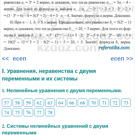
<< есеп
есеп >>
I. Уравнения, неравенства с двумя
переменными и их системы
1. Нелинейные уравнения с двумя переменными.
57
58
59
62
63
64
66
68
70
71
72
73
74
75
76
77
78
2. Системы нелинейных уравнений с двумя
переменными