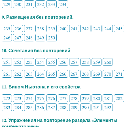
229
230
231
232
233
234
9. Размещения без повторений.
235
236
237
238
239
240
241
242
243
244
245
246
247
248
249
250
10. Сочетания без повторений
251
252
253
254
255
256
257
258
259
260
261
262
263
264
265
266
267
268
269
270
271
11. Бином Ньютона и его свойства
272
273
274
275
276
277
278
279
280
281
282
283
284
285
286
287
288
289
290
291
292
12. Упражнения на повторение раздела «Элементы
комбинаторики».