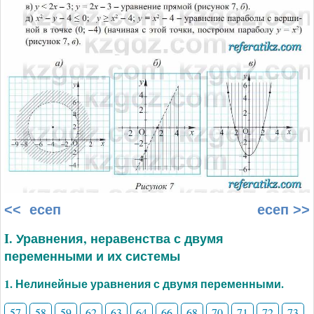
<< есеп
есеп >>
I. Уравнения, неравенства с двумя
переменными и их системы
1. Нелинейные уравнения с двумя переменными.
57
58
59
62
63
64
66
68
70
71
72
73