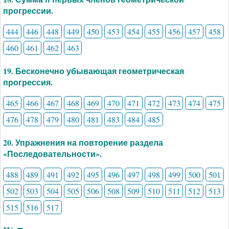
прогрессии.
444
446
448
449
450
453
454
455
456
457
458
460
461
462
463
19. Бесконечно убывающая геометрическая
прогрессия.
465
466
467
468
469
470
471
472
473
474
475
476
478
479
480
481
483
484
485
20. Упражнения на повторение раздела
«Последовательности».
488
489
491
492
495
496
497
498
499
500
501
502
503
504
505
506
508
509
510
511
512
513
515
516
517