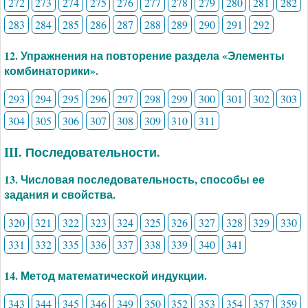
272
273
274
275
276
277
278
279
280
281
282
283
284
285
286
287
288
289
290
291
292
12. Упражнения на повторение раздела «Элементы
комбинаторики».
293
294
295
296
297
298
299
300
301
302
303
304
305
306
307
308
309
310
311
III. Последовательности.
13. Числовая последовательность, способы ее
задания и свойства.
320
321
322
323
324
325
326
327
328
329
330
331
332
335
336
337
338
339
340
341
14. Метод математической индукции.
343
344
345
346
349
350
352
353
354
357
359