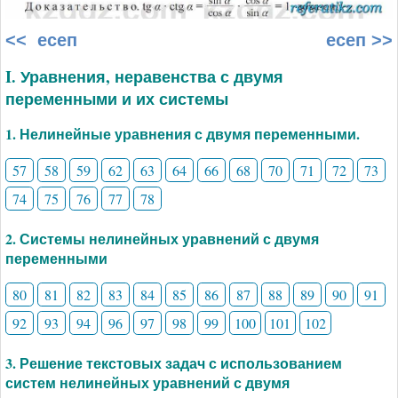
<< есеп
есеп >>
I. Уравнения, неравенства с двумя
переменными и их системы
1. Нелинейные уравнения с двумя переменными.
57
58
59
62
63
64
66
68
70
71
72
73
74
75
76
77
78
2. Системы нелинейных уравнений с двумя
переменными
80
81
82
83
84
85
86
87
88
89
90
91
92
93
94
96
97
98
99
100
101
102
3. Решение текстовых задач с использованием
систем нелинейных уравнений с двумя