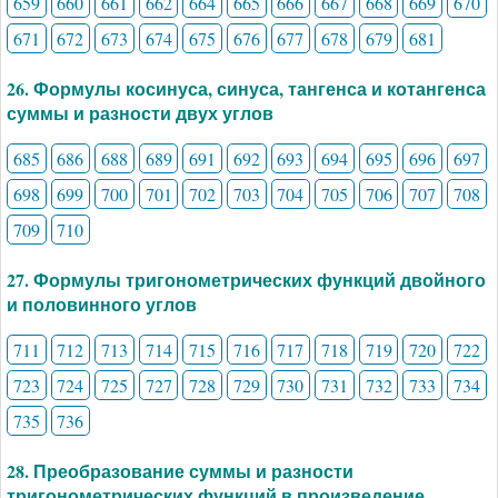
659
660
661
662
664
665
666
667
668
669
670
671
672
673
674
675
676
677
678
679
681
26. Формулы косинуса, синуса, тангенса и котангенса
суммы и разности двух углов
685
686
688
689
691
692
693
694
695
696
697
698
699
700
701
702
703
704
705
706
707
708
709
710
27. Формулы тригонометрических функций двойного
и половинного углов
711
712
713
714
715
716
717
718
719
720
722
723
724
725
727
728
729
730
731
732
733
734
735
736
28. Преобразование суммы и разности
тригонометрических функций в произведение