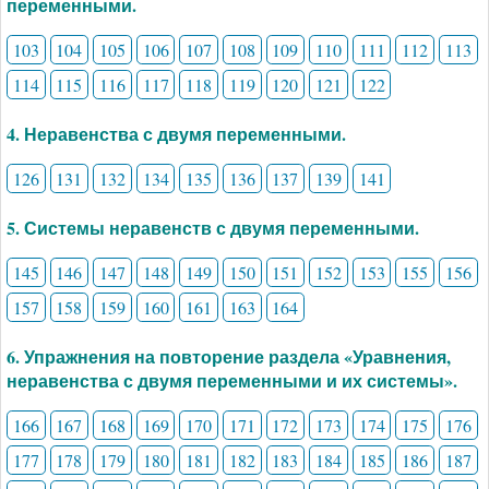
переменными.
103
104
105
106
107
108
109
110
111
112
113
114
115
116
117
118
119
120
121
122
4. Неравенства с двумя переменными.
126
131
132
134
135
136
137
139
141
5. Системы неравенств с двумя переменными.
145
146
147
148
149
150
151
152
153
155
156
157
158
159
160
161
163
164
6. Упражнения на повторение раздела «Уравнения,
неравенства с двумя переменными и их системы».
166
167
168
169
170
171
172
173
174
175
176
177
178
179
180
181
182
183
184
185
186
187