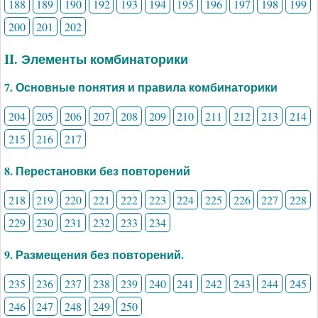
188
189
190
192
193
194
195
196
197
198
199
200
201
202
II. Элементы комбинаторики
7. Основные понятия и правила комбинаторики
204
205
206
207
208
209
210
211
212
213
214
215
216
217
8. Перестановки без повторений
218
219
220
221
222
223
224
225
226
227
228
229
230
231
232
233
234
9. Размещения без повторений.
235
236
237
238
239
240
241
242
243
244
245
246
247
248
249
250