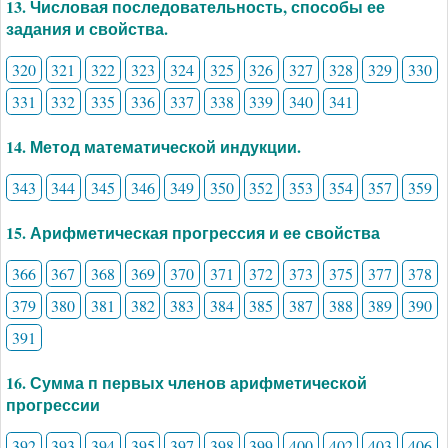
13. Числовая последовательность, способы ее
задания и свойства.
320
321
322
323
324
325
326
327
328
329
330
331
332
335
336
337
338
339
340
341
14. Метод математической индукции.
343
344
345
346
349
350
352
353
354
357
359
15. Арифметическая прогрессия и ее свойства
366
367
368
369
370
371
372
373
375
377
378
379
380
381
382
383
384
385
387
388
389
390
391
16. Сумма п первых членов арифметической
прогрессии
392
393
394
395
397
398
399
400
402
403
406