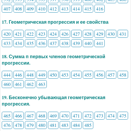
407
408
409
410
412
413
414
415
416
17. Геометрическая прогрессия и ее свойства
420
421
422
423
424
426
427
428
429
430
431
433
434
435
436
437
438
439
440
441
18. Сумма п первых членов геометрической
прогрессии.
444
446
448
449
450
453
454
455
456
457
458
460
461
462
463
19. Бесконечно убывающая геометрическая
прогрессия.
465
466
467
468
469
470
471
472
473
474
475
476
478
479
480
481
483
484
485