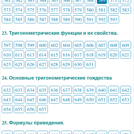
561
562
563
564
565
566
567
568
569
571
572
573
574
575
576
577
578
579
580
581
582
583
584
585
586
587
588
589
590
591
592
593
23. Тригонометрические функции и их свойства.
597
598
599
600
602
604
605
606
607
608
609
610
611
613
614
615
616
617
618
619
620
621
623
625
626
627
628
629
630
631
24. Основные тригонометрические тождества
632
633
634
635
636
637
638
639
640
641
642
643
644
645
646
647
648
649
650
651
652
653
654
655
656
657
25. Формулы приведения.