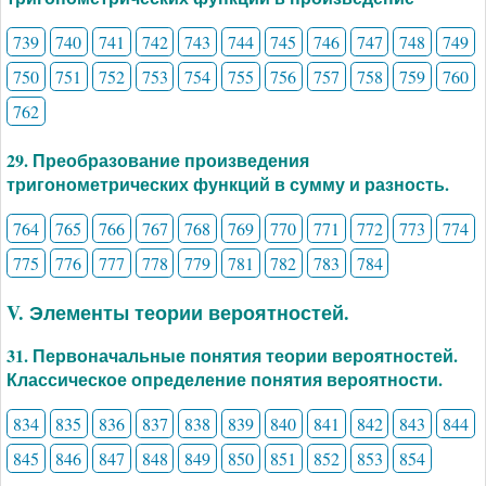
739
740
741
742
743
744
745
746
747
748
749
750
751
752
753
754
755
756
757
758
759
760
762
29. Преобразование произведения
тригонометрических функций в сумму и разность.
764
765
766
767
768
769
770
771
772
773
774
775
776
777
778
779
781
782
783
784
V. Элементы теории вероятностей.
31. Первоначальные понятия теории вероятностей.
Классическое определение понятия вероятности.
834
835
836
837
838
839
840
841
842
843
844
845
846
847
848
849
850
851
852
853
854