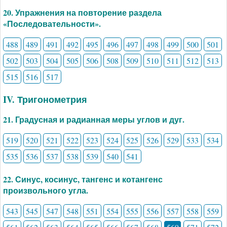
20. Упражнения на повторение раздела
«Последовательности».
488
489
491
492
495
496
497
498
499
500
501
502
503
504
505
506
508
509
510
511
512
513
515
516
517
IV. Тригонометрия
21. Градусная и радианная меры углов и дуг.
519
520
521
522
523
524
525
526
529
533
534
535
536
537
538
539
540
541
22. Синус, косинус, тангенс и котангенс
произвольного угла.
543
545
547
548
551
554
555
556
557
558
559