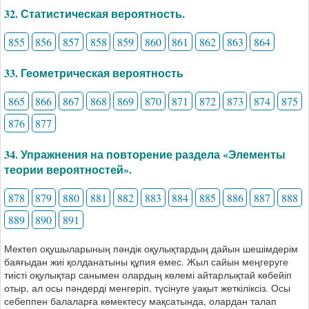
32. Статистическая вероятность.
855
856
857
858
859
860
861
862
863
864
33. Геометрическая вероятность
865
866
867
868
869
870
871
872
873
874
875
876
877
34. Упражнения на повторение раздела «Элементы
теории вероятностей».
878
879
880
881
882
883
884
885
886
887
888
889
890
891
Мектеп оқушыларының пәндік оқулықтардың дайын шешімдерім
баяғыдан жиі қолданатыны құпия емес. Жыл сайын меңгеруге
тиісті оқулықтар санымен олардың көлемі айтарлықтай көбейіп
отыр, ал осы пәндерді менгеріп, түсінуге уақыт жеткіліксіз. Осы
себеппен балаларға көмектесу мақсатында, олардан талап