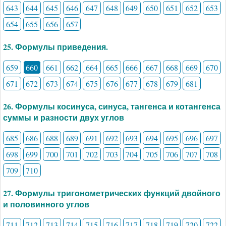
643
644
645
646
647
648
649
650
651
652
653
654
655
656
657
25. Формулы приведения.
659
660
661
662
664
665
666
667
668
669
670
671
672
673
674
675
676
677
678
679
681
26. Формулы косинуса, синуса, тангенса и котангенса
суммы и разности двух углов
685
686
688
689
691
692
693
694
695
696
697
698
699
700
701
702
703
704
705
706
707
708
709
710
27. Формулы тригонометрических функций двойного
и половинного углов
711
712
713
714
715
716
717
718
719
720
722