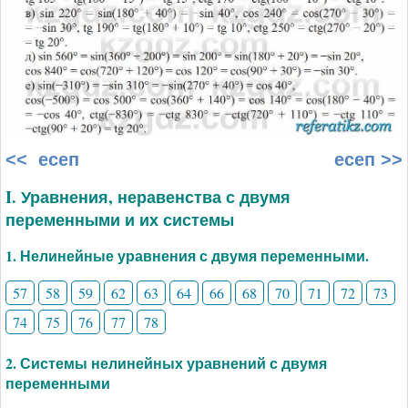
<< есеп
есеп >>
I. Уравнения, неравенства с двумя
переменными и их системы
1. Нелинейные уравнения с двумя переменными.
57
58
59
62
63
64
66
68
70
71
72
73
74
75
76
77
78
2. Системы нелинейных уравнений с двумя
переменными