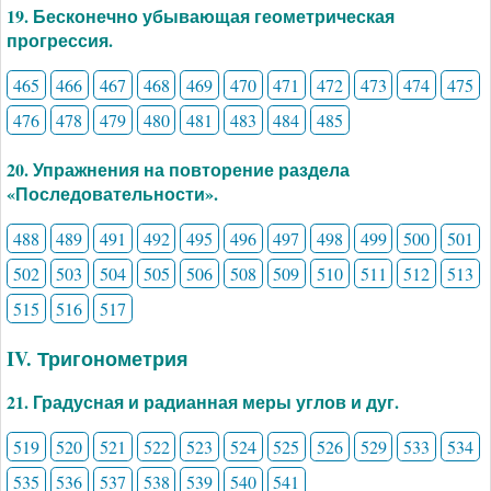
19. Бесконечно убывающая геометрическая
прогрессия.
465
466
467
468
469
470
471
472
473
474
475
476
478
479
480
481
483
484
485
20. Упражнения на повторение раздела
«Последовательности».
488
489
491
492
495
496
497
498
499
500
501
502
503
504
505
506
508
509
510
511
512
513
515
516
517
IV. Тригонометрия
21. Градусная и радианная меры углов и дуг.
519
520
521
522
523
524
525
526
529
533
534
535
536
537
538
539
540
541