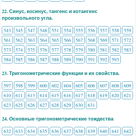
22. Синус, косинус, тангенс и котангенс
произвольного угла.
543
545
547
548
551
554
555
556
557
558
559
561
562
563
564
565
566
567
568
569
571
572
573
574
575
576
577
578
579
580
581
582
583
584
585
586
587
588
589
590
591
592
593
23. Тригонометрические функции и их свойства.
597
598
599
600
602
604
605
606
607
608
609
610
611
613
614
615
616
617
618
619
620
621
623
625
626
627
628
629
630
631
24. Основные тригонометрические тождества
632
633
634
635
636
637
638
639
640
641
642