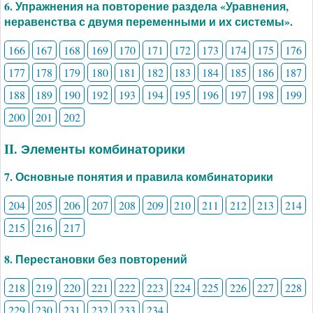
6. Упражнения на повторение раздела «Уравнения,
неравенства с двумя переменными и их системы».
166
167
168
169
170
171
172
173
174
175
176
177
178
179
180
181
182
183
184
185
186
187
188
189
190
192
193
194
195
196
197
198
199
200
201
202
II. Элементы комбинаторики
7. Основные понятия и правила комбинаторики
204
205
206
207
208
209
210
211
212
213
214
215
216
217
8. Перестановки без повторений
218
219
220
221
222
223
224
225
226
227
228
229
230
231
232
233
234