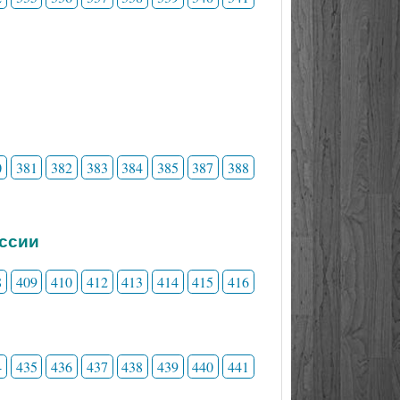
0
381
382
383
384
385
387
388
ессии
8
409
410
412
413
414
415
416
4
435
436
437
438
439
440
441