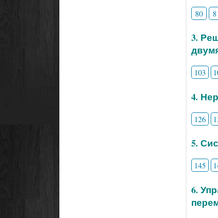
80
8
3. Ре
двум
103
1
4. Не
126
1
5. Си
145
1
6. Уп
перем