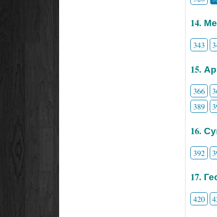
14. М
343
3
15. А
366
3
389
3
16. С
392
3
17. Г
420
4