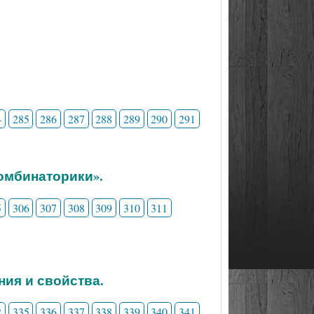
4
285
286
287
288
289
290
291
комбинаторики».
5
306
307
308
309
310
311
ния и свойства.
2
335
336
337
338
339
340
341