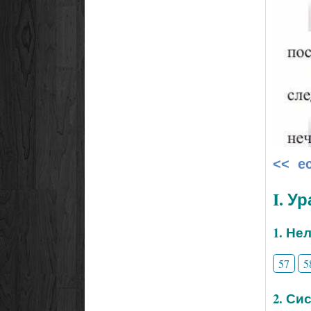
<< е
I. У
1. Не
57
5
2. Си