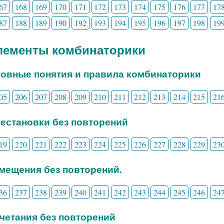
67
168
169
170
171
172
173
174
175
176
177
17
87
188
189
190
192
193
194
195
196
197
198
19
Элементы комбинаторики
новные понятия и правила комбинаторики
05
206
207
208
209
210
211
212
213
214
215
21
рестановки без повторений
19
220
221
222
223
224
225
226
227
228
229
23
змещения без повторений.
36
237
238
239
240
241
242
243
244
245
246
24
очетания без повторений