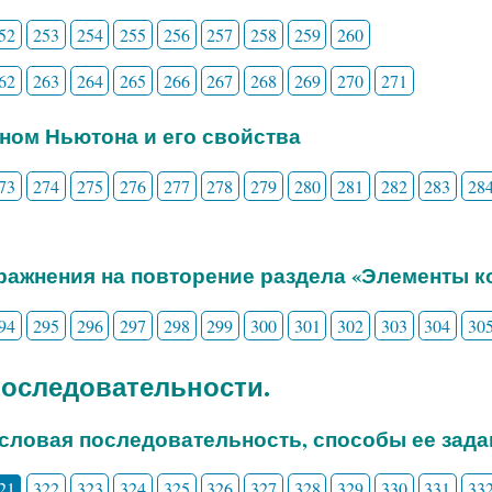
52
253
254
255
256
257
258
259
260
62
263
264
265
266
267
268
269
270
271
ином Ньютона и его свойства
73
274
275
276
277
278
279
280
281
282
283
28
пражнения на повторение раздела «Элементы 
94
295
296
297
298
299
300
301
302
303
304
30
 Последовательности.
исловая последовательность, способы ее зада
21
322
323
324
325
326
327
328
329
330
331
33