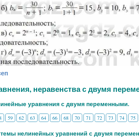
сеп
равнения, неравенства с двумя пере
линейные уравнения с двумя переменными.
8
59
62
63
64
66
68
70
71
72
73
74
75
стемы нелинейных уравнений с двумя переме