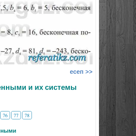
есеп >>
менными и их системы
76
77
78
нными