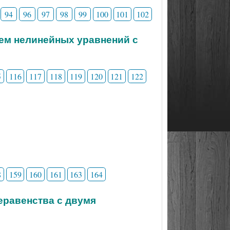
94
96
97
98
99
100
101
102
тем нелинейных уравнений с
5
116
117
118
119
120
121
122
8
159
160
161
163
164
неравенства с двумя