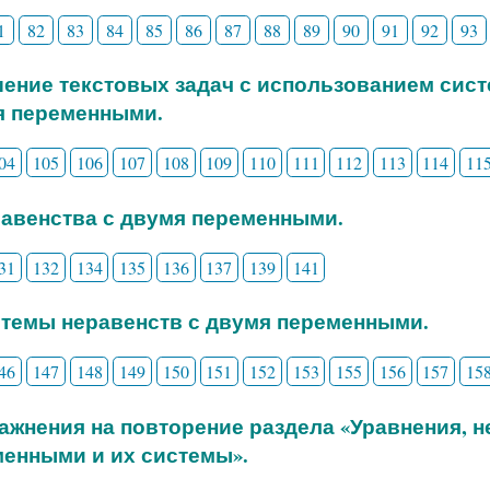
1
82
83
84
85
86
87
88
89
90
91
92
93
шение текстовых задач с использованием сис
я переменными.
04
105
106
107
108
109
110
111
112
113
114
11
равенства с двумя переменными.
31
132
134
135
136
137
139
141
стемы неравенств с двумя переменными.
46
147
148
149
150
151
152
153
155
156
157
15
ражнения на повторение раздела «Уравнения, 
енными и их системы».