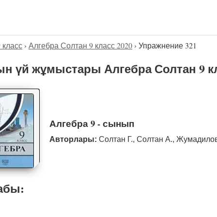
9 класс
›
Алгебра Солтан 9 класс 2020
›
Упражнение 321
н үй жұмыстары Алгебра Солтан 9 кл
Алгебра 9 - сынып
Авторлары:
Солтан Г., Солтан А., Жумадило
абы: