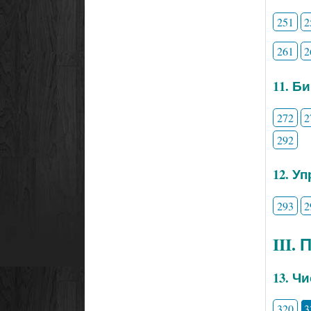
251
2
261
2
11. Б
272
2
292
12. У
293
2
III.
13. Ч
320
3