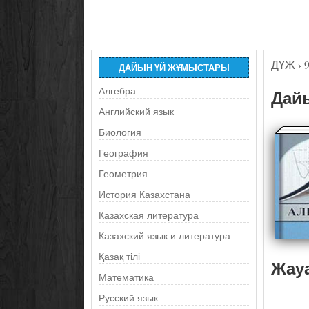
ДҮЖ
›
ДАЙЫН ҮЙ ЖҰМЫСТАРЫ
Алгебра
Дайы
Английский язык
Биология
География
Геометрия
История Казахстана
Казахская литература
Казахский язык и литература
Қазақ тілі
Жау
Математика
Русский язык