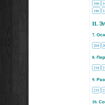
166
1
186
1
II. 
7. Ос
204
2
8. Пе
218
2
9. Ра
235
2
10. С